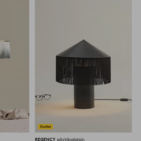
suosikkeihin
suosikkei
Outlet
REGENCY
pöytävalaisin