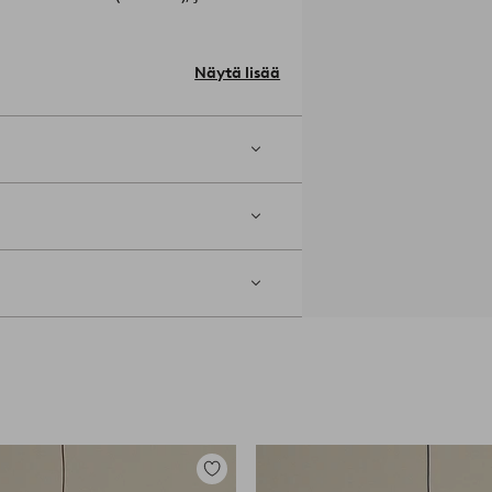
uus 17 cm. Lampunjalan korkeus 30 cm,
Näytä lisää
sälly toimitukseen.
 muodostavat upean
Lisää