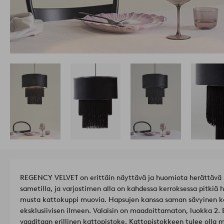
REGENCY VELVET on erittäin näyttävä ja huomiota herättävä ka
sametilla, ja varjostimen alla on kahdessa kerroksessa pitkiä
musta kattokuppi muovia. Hapsujen kanssa saman sävyinen ka
eksklusiivisen ilmeen. Valaisin on maadoittamaton, luokka 2. 
vaaditaan erillinen kattopistoke. Kattopistokkeen tulee olla 