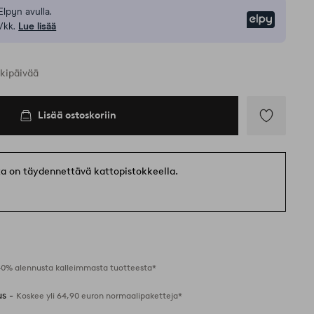
Elpyn avulla.
Elpy
/kk.
Lue lisää
rkipäivää
Lisää ostoskoriin
Lisää
suosikkeihin
ta on täydennettävä kattopistokkeella.
40% alennusta kalleimmasta tuotteesta*
us -
Koskee yli 64,90 euron normaalipaketteja*