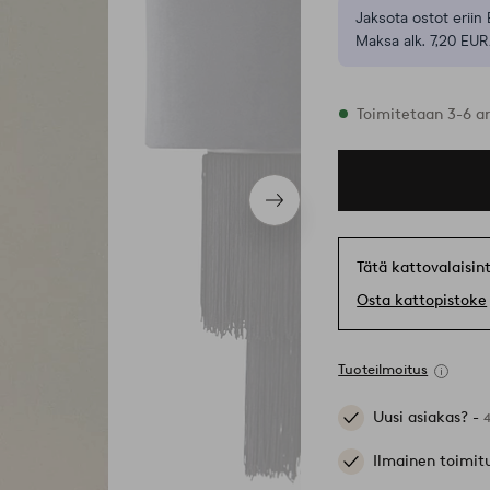
Jaksota ostot eriin 
Maksa alk. 7,20 EUR
Varastossa
Toimitetaan 3-6 a
Seuraava
tuote
Tätä kattovalaisin
Osta kattopistoke
Tuoteilmoitus
Uusi asiakas? -
Ilmainen toimit