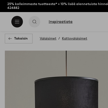
25% kalleimmasta tuotteesta* + 10% lisää alennetuista hinnoi
424882
Inspiraatiota
Takaisin
Valaisimet
Kattovalaisimet