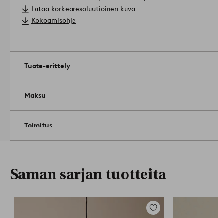
ostetaan erikseen.
Materiaali: Metallia ja kangasta.
Lataa korkearesoluutioinen kuva
Koko: Kokonaiskorkeus 40 cm, halkaisija 38 cm, hapsujen pit
Kokoamisohje
halkaisija 15 cm.
Lampunkanta/lamppu: 1 x E27, enintään 25 W. Valonlähde ei si
Vinkki: Saatavana myös REGENCY-pöytävalaisin. Yhdessä ne
kokonaisuuden.
Tuotenumero: 1731941-01-0
Tuote-erittely
Maksu
Toimitus
Saman sarjan tuotteita
Lisää