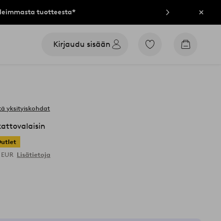
lleimmasta tuotteesta*
Sulje
Kirjaudu sisään
Siirry
Siirry
merkittyihin
ostoskori
suosikkituotteisiin
ä yksityiskohdat
attovalaisin
utlet
9 EUR
Lisätietoja