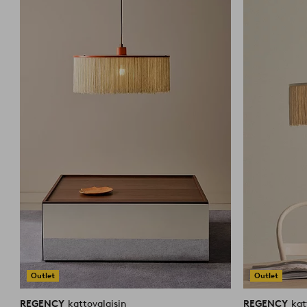
suosikkeihin
Outlet
Outlet
REGENCY
kattovalaisin
REGENCY
kat