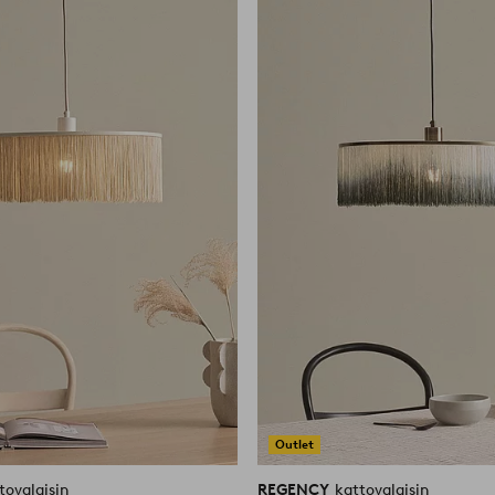
suosikkeihin
Outlet
tovalaisin
REGENCY
kattovalaisin