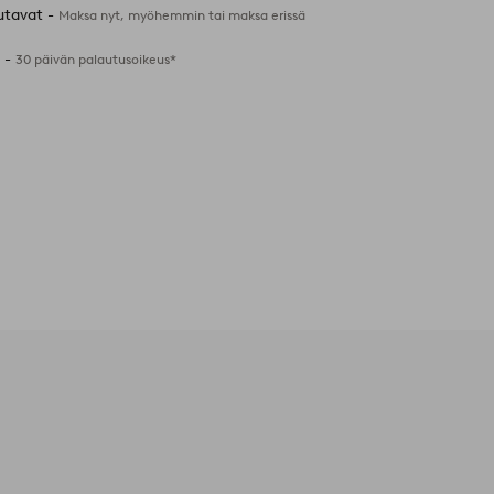
utavat -
Maksa nyt, myöhemmin tai maksa erissä
 -
30 päivän palautusoikeus*