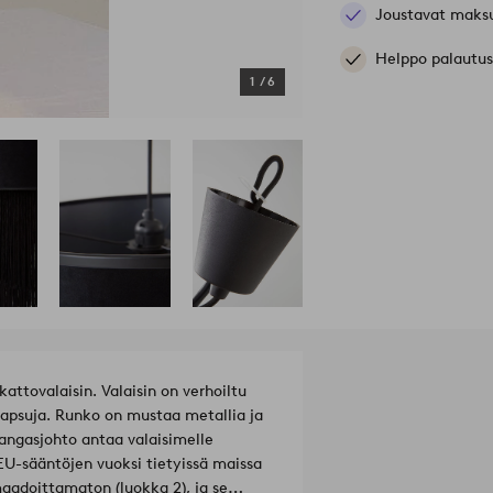
Joustavat maks
Helppo palautus
1
/
6
ttovalaisin. Valaisin on verhoiltu
 hapsuja. Runko on mustaa metallia ja
ngasjohto antaa valaisimelle
EU-sääntöjen vuoksi tietyissä maissa
maadoittamaton (luokka 2), ja se