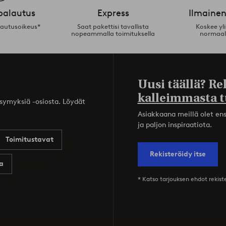
palautus
Express
Ilmainen
lautusoikeus*
Saat pakettisi tavallista
Koskee yl
nopeammalla toimituksella
normaal
Uusi täällä? Re
kalleimmasta t
ysymyksiä -osiosta. Löydät
Asiakkaana meillä olet ensi
ja paljon inspiraatiota.
Toimitustavat
Rekisteröidy itse
a
* Katso tarjouksen ehdot rekis