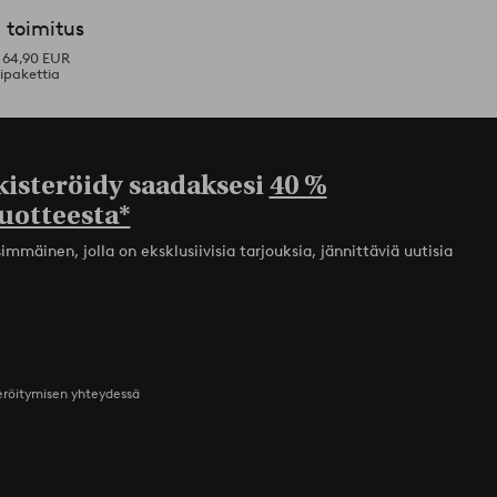
 toimitus
i 64,90 EUR
ipakettia
kisteröidy saadaksesi
40 %
uotteesta*
mmäinen, jolla on eksklusiivisia tarjouksia, jännittäviä uutisia
teröitymisen yhteydessä