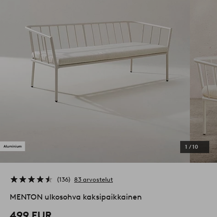
1
/
10
136
83 arvostelut
MENTON ulkosohva kaksipaikkainen
499 EUR