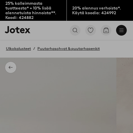
25% kalleimmasta
tuotteesta* + 10% lisää
20% alennus verhoista*.
alennetuista hinnoista**.
Käytä koodia: 424992
Koodi: 424882
Jotex-
Siirry
Siirry
logo
merkittyihin
ostoskoriin
–
suosikkituotteisiin
siirry
Ulkokalusteet
Puutarhasohvat & puutarhapenkit
aloitussivulle
Takaisin