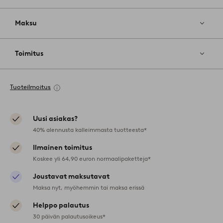
Maksu
Toimitus
Tuoteilmoitus
Uusi asiakas?
40% alennusta kalleimmasta tuotteesta*
Ilmainen toimitus
Koskee yli 64,90 euron normaalipaketteja*
Joustavat maksutavat
Maksa nyt, myöhemmin tai maksa erissä
Helppo palautus
30 päivän palautusoikeus*