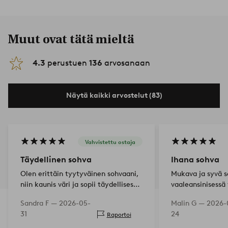
Muut ovat tätä mieltä
4.3
perustuen
136
arvosanaan
Näytä kaikki arvostelut (83)
Vahvistettu ostaja
Täydellinen sohva
Ihana sohva
Olen erittäin tyytyväinen sohvaani,
Mukava ja syvä s
niin kaunis väri ja sopii täydellisesti
vaaleansinisessä 
parvekkeelleni!
Sandra F —
2026-05-
Malin G —
2026-
31
24
Raportoi