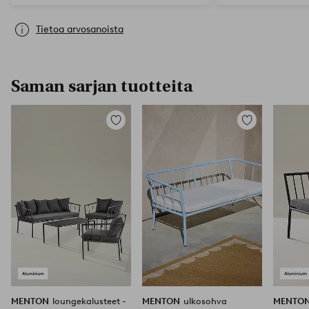
Tietoa arvosanoista
Saman sarjan tuotteita
Lisää
Lisää
suosikkeihin
suosikkeihin
MENTON
loungekalusteet -
MENTON
ulkosohva
MENTO