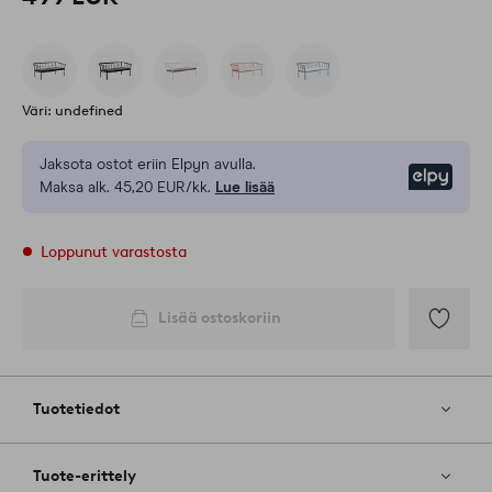
Väri: undefined
Jaksota ostot eriin Elpyn avulla.
Elpy
Maksa alk. 45,20 EUR/kk.
Lue lisää
Loppunut varastosta
Lisää ostoskoriin
Lisää
suosikkeih
Tuotetiedot
Tuote-erittely