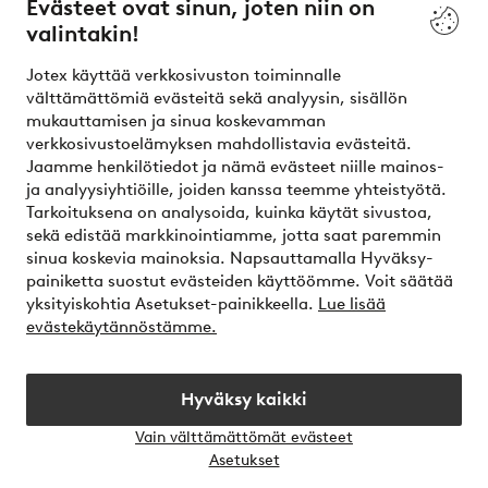
Evästeet ovat sinun, joten niin on
valintakin!
Ehdot
Jotex käyttää verkkosivuston toiminnalle
Ystävät
välttämättömiä evästeitä sekä analyysin, sisällön
mukauttamisen ja sinua koskevamman
verkkosivustoelämyksen mahdollistavia evästeitä.
Jaamme henkilötiedot ja nämä evästeet niille mainos-
Turvalliset maksut – maksa nyt tai erissä
ja analyysiyhtiöille, joiden kanssa teemme yhteistyötä.
Tarkoituksena on analysoida, kuinka käytät sivustoa,
Haluatko tietää
lisää maksuvaihtoehdoistamme
?
sekä edistää markkinointiamme, jotta saat paremmin
elpy
sinua koskevia mainoksia. Napsauttamalla Hyväksy-
painiketta suostut evästeiden käyttöömme. Voit säätää
yksityiskohtia Asetukset-painikkeella.
Lue lisää
evästekäytännöstämme.
Suomi - Valitse maa
Hyväksy kaikki
Instagram
Facebook
Vain välttämättömät evästeet
Avaa
Asetukset
chat-
laati