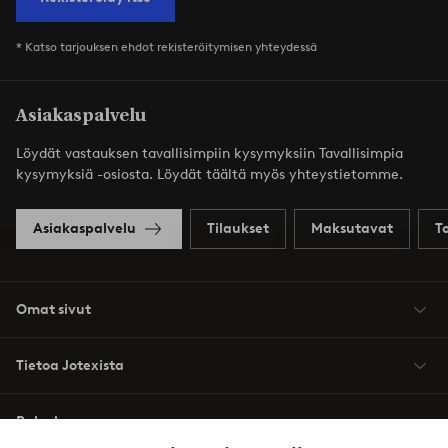
* Katso tarjouksen ehdot rekisteröitymisen yhteydessä
Asiakaspalvelu
Löydät vastauksen tavallisimpiin kysymyksiin Tavallisimpia
kysymyksiä -osiosta. Löydät täältä myös yhteystietomme.
Asiakaspalvelu
Tilaukset
Maksutavat
T
Omat sivut
Tietoa Jotexista
Palvelumme