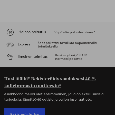
Helppo palautus
30 päivän palautusoikeus*
Saat pakettisi tavallista nopeammalla
Express
toimituksella
Koskee yli 64,90 EUR
Ilmainen toimitus
normaalipakettia
Uusi täällä? Rekisteröidy saadaksesi
40 %
kalleimmasta tuotteesta*
Asiakkaana meillä olet ensimmäinen, jolla on eksklusiivisia
tarjouksia, jännittäviä uutisia ja paljon inspiraatiota.
Rekisteröidy itse