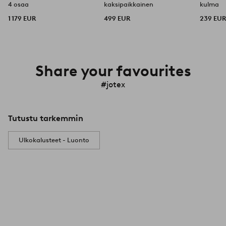
4 osaa
kaksipaikkainen
kulma
1 179 EUR
499 EUR
239 EU
Share your favourites
#jotex
Tutustu tarkemmin
Ulkokalusteet - Luonto