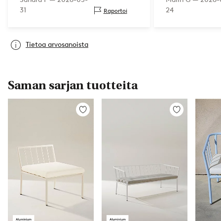
31
24
Raportoi
Tietoa arvosanoista
Saman sarjan tuotteita
Lisää
Lisää
suosikkeihin
suosikkeihin