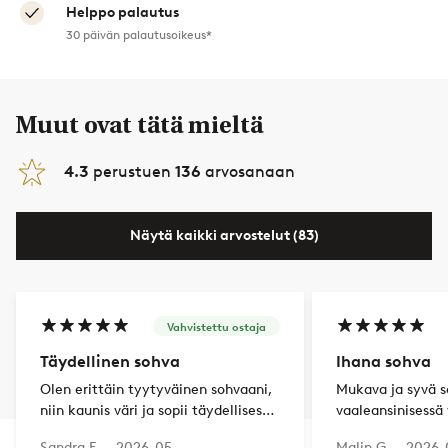
Helppo palautus
30 päivän palautusoikeus*
Muut ovat tätä mieltä
4.3
perustuen
136
arvosanaan
Näytä kaikki arvostelut (83)
Vahvistettu ostaja
Täydellinen sohva
Ihana sohva
Olen erittäin tyytyväinen sohvaani,
Mukava ja syvä s
niin kaunis väri ja sopii täydellisesti
vaaleansinisessä 
parvekkeelleni!
Sandra F —
2026-05-
Malin G —
2026-