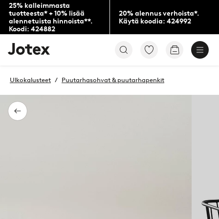
25% kalleimmasta
tuotteesta* + 10% lisää
20% alennus verhoista*.
alennetuista hinnoista**.
Käytä koodia: 424992
Koodi: 424882
Jotex-
Siirry
Siirry
logo
merkittyihin
ostoskoriin
–
suosikkituotteisiin
siirry
Ulkokalusteet
Puutarhasohvat & puutarhapenkit
aloitussivulle
Takaisin