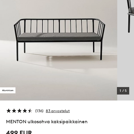
1
/
5
136
83 arvostelut
MENTON ulkosohva kaksipaikkainen
499 EUR