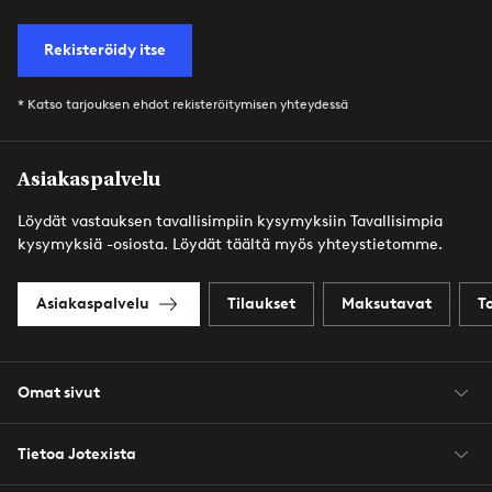
Rekisteröidy itse
* Katso tarjouksen ehdot rekisteröitymisen yhteydessä
Asiakaspalvelu
Löydät vastauksen tavallisimpiin kysymyksiin Tavallisimpia
kysymyksiä -osiosta. Löydät täältä myös yhteystietomme.
Asiakaspalvelu
Tilaukset
Maksutavat
T
Omat sivut
Tietoa Jotexista