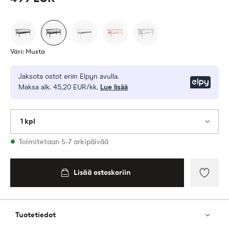
Väri: Musta
Jaksota ostot eriin Elpyn avulla.
Elpy
Maksa alk. 45,20 EUR/kk.
Lue lisää
1 kpl
Varastossa
Toimitetaan 5-7 arkipäivää
Lisää ostoskoriin
Lisää
suosik
Tuotetiedot