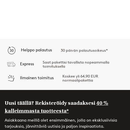
Helppo palautus
30 päivän palautusoikeus*
Saat pakettisi tavallista nopeammalla
Express
toimituksella
Koskee yli 64,90 EUR
Ilmainen toimitus
normaalipakettia
Uusi täällä? Rekisteröidy saadaksesi
40 %
kalleimmasta tuotteesta*
Asiakkaana meillä olet ensimmäinen, jolla on eksklusiivisia
tarjouksia, jännittäviä uutisia ja paljon inspiraatiota.