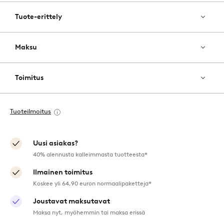
Tuote-erittely
Maksu
Toimitus
Tuoteilmoitus
Uusi asiakas?
40% alennusta kalleimmasta tuotteesta*
Ilmainen toimitus
Koskee yli 64,90 euron normaalipaketteja*
Joustavat maksutavat
Maksa nyt, myöhemmin tai maksa erissä