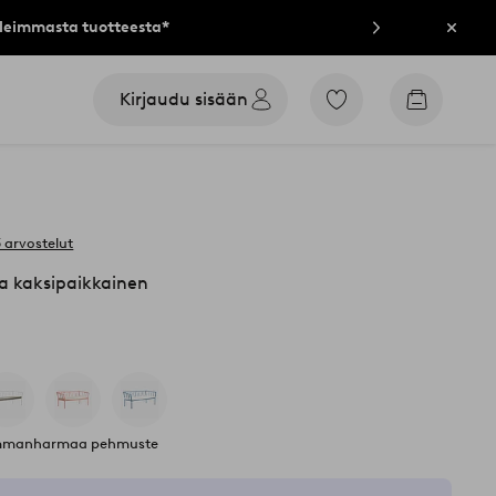
lleimmasta tuotteesta*
Sulje
Kirjaudu sisään
Siirry
Siirry
merkittyihin
ostoskori
suosikkituotteisiin
 arvostelut
 kaksipaikkainen
tummanharmaa pehmuste