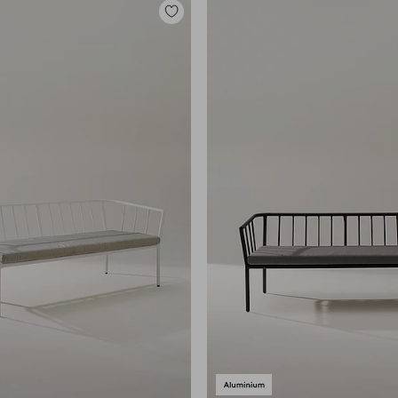
Lisää
suosikkeihin