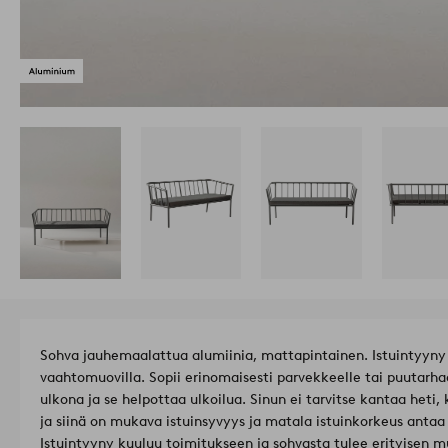
Sohva jauhemaalattua alumiinia, mattapintainen. Istuintyyny p
vaahtomuovilla. Sopii erinomaisesti parvekkeelle tai puutarh
ulkona ja se helpottaa ulkoilua. Sinun ei tarvitse kantaa heti, 
ja siinä on mukava istuinsyvyys ja matala istuinkorkeus ant
Istuintyyny kuuluu toimitukseen ja sohvasta tulee erityisen mu