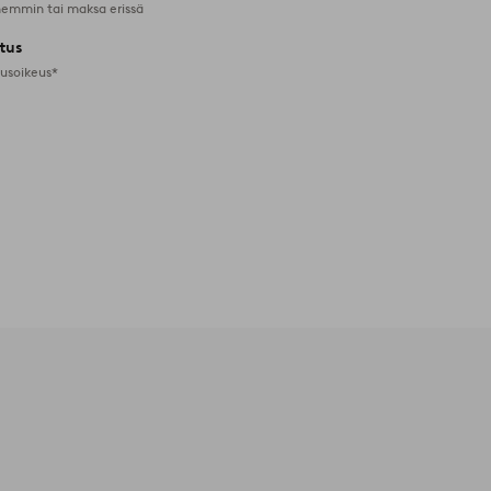
emmin tai maksa erissä
tus
tusoikeus*