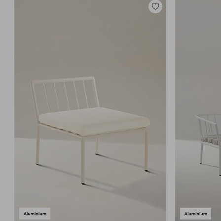
Lisää
suosikkeihin