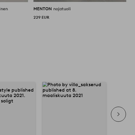
inen
MENTON
nojatuoli
229 EUR
2