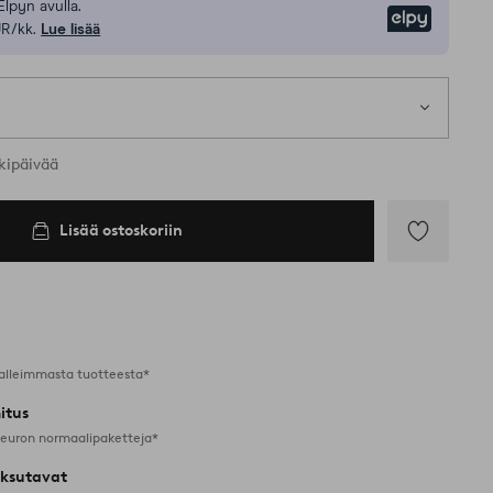
Elpyn avulla.
Elpy
UR/kk.
Lue lisää
kipäivää
Lisää ostoskoriin
Lisää
suosikkeihin
alleimmasta tuotteesta*
itus
 euron normaalipaketteja*
ksutavat