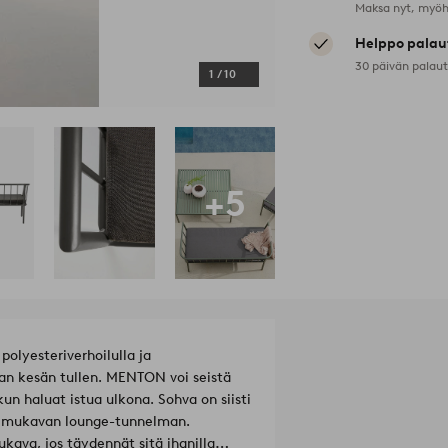
Maksa nyt, myöh
Helppo palau
30 päivän palau
1
/
10
+5
olyesteriverhoilulla ja
aan kesän tullen. MENTON voi seistä
kun haluat istua ulkona. Sohva on siisti
aa mukavan lounge-tunnelman.
kava, jos täydennät sitä ihanilla