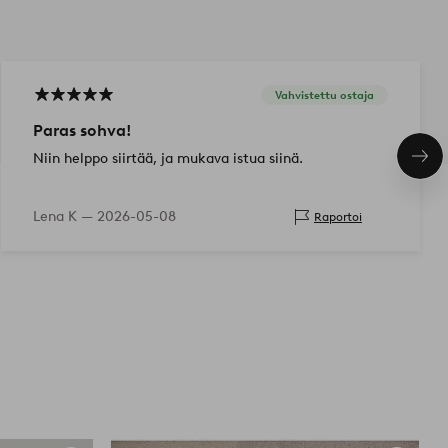
Vahvistettu ostaja
Paras sohva!
Niin helppo siirtää, ja mukava istua siinä.
Seu
tuo
Lena K —
2026-05-08
Raportoi