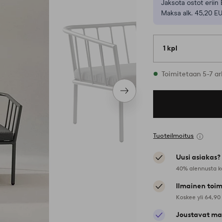
Jaksota ostot eriin 
Maksa alk. 45,20 E
1 kpl
Varastossa
Toimitetaan 5-7 ar
Seuraava
tuote
Tuoteilmoitus
Uusi asiakas?
40% alennusta k
Ilmainen toim
Koskee yli 64,90
Joustavat ma