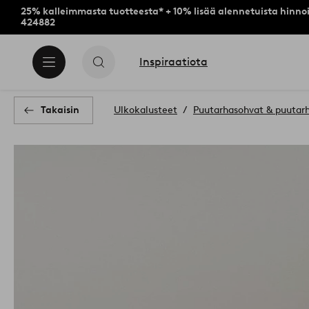
25% kalleimmasta tuotteesta* + 10% lisää alennetuista hinnoi
424882
Inspiraatiota
Takaisin
Ulkokalusteet
Puutarhasohvat & puutar