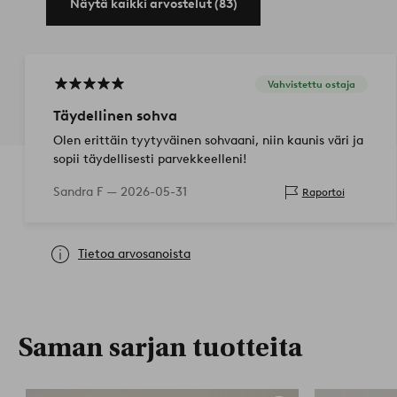
Näytä kaikki arvostelut (83)
%.
Tuotenumero: 1508405-05-0
Vahvistettu ostaja
Täydellinen sohva
Olen erittäin tyytyväinen sohvaani, niin kaunis väri ja
sopii täydellisesti parvekkeelleni!
Sandra F —
2026-05-31
Raportoi
Tietoa arvosanoista
Saman sarjan tuotteita