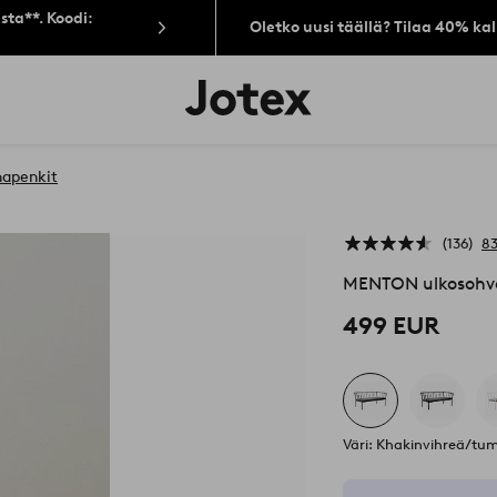
sta**. Koodi:
Oletko uusi täällä? Tilaa 40% ka
Jotex-
logo
–
siirry
aloitussivulle
hapenkit
136
83
MENTON ulkosohva
499 EUR
Väri: Khakinvihreä/