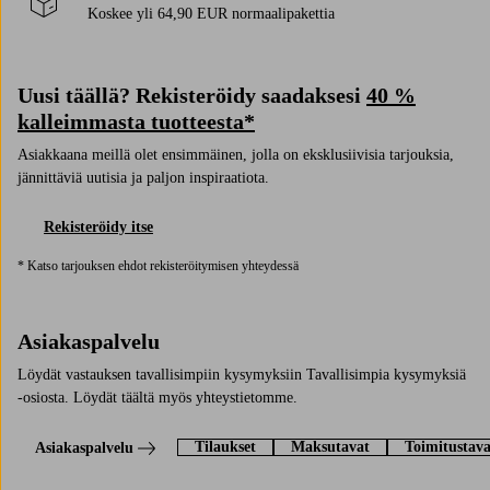
Koskee yli 64,90 EUR normaalipakettia
Uusi täällä? Rekisteröidy saadaksesi
40 %
kalleimmasta tuotteesta*
Asiakkaana meillä olet ensimmäinen, jolla on eksklusiivisia tarjouksia,
jännittäviä uutisia ja paljon inspiraatiota.
Rekisteröidy itse
* Katso tarjouksen ehdot rekisteröitymisen yhteydessä
Asiakaspalvelu
Löydät vastauksen tavallisimpiin kysymyksiin Tavallisimpia kysymyksiä
-osiosta. Löydät täältä myös yhteystietomme.
Tilaukset
Maksutavat
Toimitustava
Asiakaspalvelu