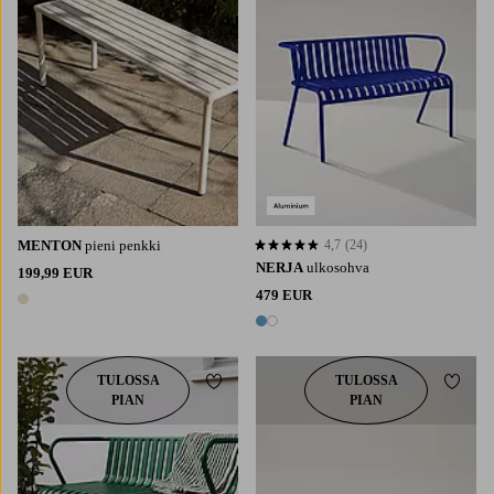
MENTON
pieni penkki
4,7
(24)
4,7 perustuen 24 arvosanaan
NERJA
ulkosohva
199,99 EUR
479 EUR
1 väri
2 värejä
TULOSSA
TULOSSA
Lisää suosikkeihin
Lisää 
PIAN
PIAN