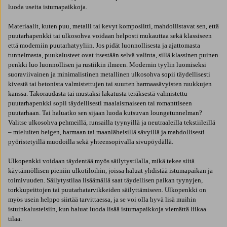
luoda useita istumapaikkoja.
Materiaalit, kuten puu, metalli tai kevyt komposiitti, mahdollistavat sen, että
puutarhapenkki tai ulkosohva voidaan helposti mukauttaa sekä klassiseen
että moderniin puutarhatyyliin. Jos pidät luonnollisesta ja ajattomasta
tunnelmasta, puukalusteet ovat itsestään selvä valinta, sillä klassinen puinen
penkki luo luonnollisen ja rustiikin ilmeen. Modernin tyylin luomiseksi
suoraviivainen ja minimalistinen metallinen ulkosohva sopii täydellisesti
kivestä tai betonista valmistettujen tai suurten harmaasävyisten ruukkujen
kanssa. Takoraudasta tai mustaksi lakatusta teräksestä valmistettu
puutarhapenkki sopii täydellisesti maalaismaiseen tai romanttiseen
puutarhaan. Tai haluatko sen sijaan luoda kutsuvan loungetunnelman?
Valitse ulkosohva pehmeillä, runsailla tyynyillä ja neutraaleilla tekstiileillä
– mieluiten beigen, harmaan tai maanläheisillä sävyillä ja mahdollisesti
pyöristetyillä muodoilla sekä yhteensopivalla sivupöydällä.
Ulkopenkki voidaan täydentää myös säilytystilalla, mikä tekee siitä
käytännöllisen pieniin ulkotiloihin, joissa haluat yhdistää istumapaikan ja
toimivuuden. Säilytystilaa lisäämällä saat täydellisen paikan tyynyjen,
torkkupeittojen tai puutarhatarvikkeiden säilyttämiseen. Ulkopenkki on
myös usein helppo siirtää tarvittaessa, ja se voi olla hyvä lisä muihin
istuinkalusteisiin, kun haluat luoda lisää istumapaikkoja viemättä liikaa
tilaa.