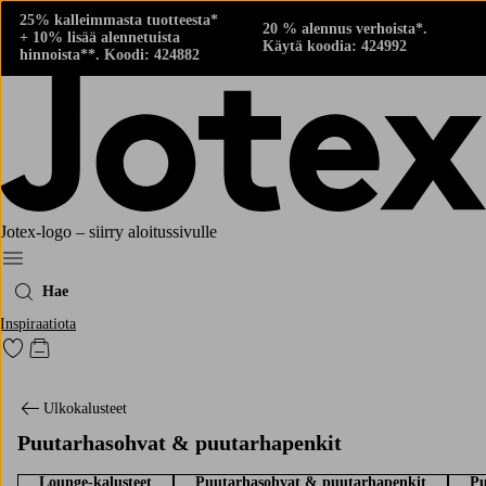
25% kalleimmasta tuotteesta*
20 % alennus verhoista*.
+ 10% lisää alennetuista
Käytä koodia: 424992
hinnoista**. Koodi: 424882
Jotex-logo – siirry aloitussivulle
Menu
Hae
Inspiraatiota
Siirry merkittyihin suosikkituotteisiin
Siirry ostoskoriin
Ulkokalusteet
Puutarhasohvat & puutarhapenkit
Lounge-kalusteet
Puutarhasohvat & puutarhapenkit
Pu