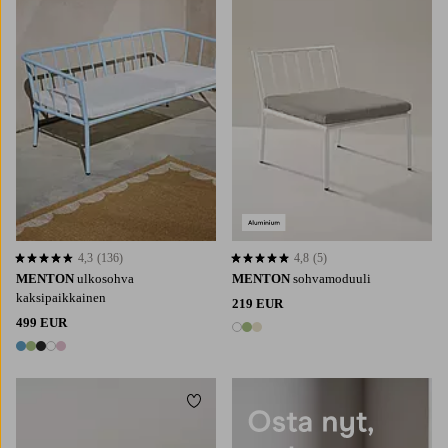
4,3
(136)
4,8
(5)
4,3 perustuen 136 arvosanaan
4,8 perustuen 5 arvosanaan
MENTON
ulkosohva
MENTON
sohvamoduuli
kaksipaikkainen
219 EUR
499 EUR
3 värejä
5 värejä
Lisää suosikkeihin