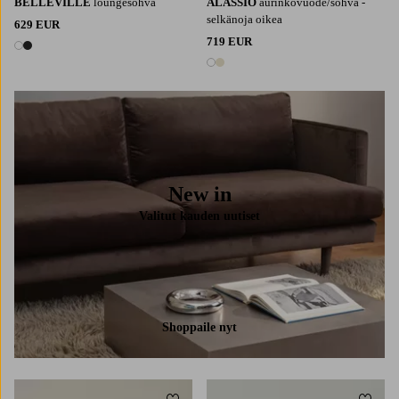
BELLEVILLE
loungesohva
ALASSIO
aurinkovuode/sohva -
selkänoja oikea
629 EUR
719 EUR
2 värejä
2 värejä
New in
Valitut kauden uutiset
Shoppaile nyt