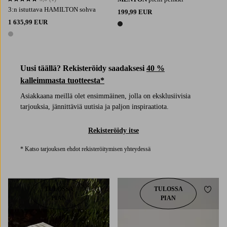
5,0 perustuen 1 arvosanaan
3:n istuttava HAMILTON sohva
199,99 EUR
1 635,99 EUR
1 väri
1 väri
Uusi täällä? Rekisteröidy saadaksesi
40 %
kalleimmasta tuotteesta*
Asiakkaana meillä olet ensimmäinen, jolla on eksklusiivisia
tarjouksia, jännittäviä uutisia ja paljon inspiraatiota.
Rekisteröidy itse
* Katso tarjouksen ehdot rekisteröitymisen yhteydessä
TULOSSA
TULOSSA
Lisää suosikkeihin
Lisää 
PIAN
PIAN