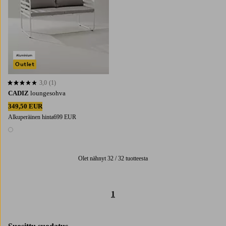
Outlet
3,0
(1)
3,0 perustuen 1 arvosanaan
CADIZ
loungesohva
349,50 EUR
Alkuperäinen hinta
699 EUR
1 väri
Olet nähnyt 32 / 32 tuotteesta
1