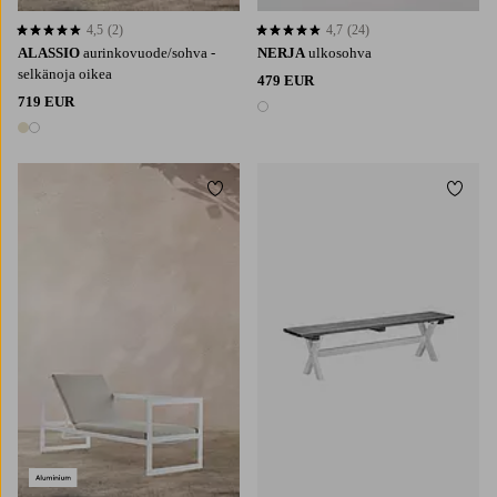
4,5
(2)
4,7
(24)
4,5 perustuen 2 arvosanaan
4,7 perustuen 24 arvosanaan
ALASSIO
aurinkovuode/sohva -
NERJA
ulkosohva
selkänoja oikea
479 EUR
719 EUR
1 väri
2 värejä
Lisää suosikkeihin
Lisää 