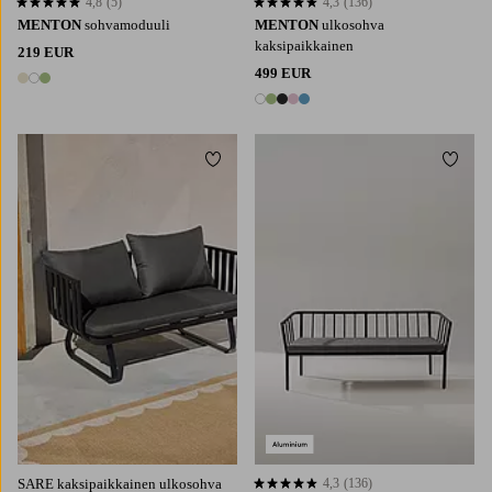
4,8
(5)
4,3
(136)
4,8 perustuen 5 arvosanaan
4,3 perustuen 136 arvosanaan
MENTON
sohvamoduuli
MENTON
ulkosohva
kaksipaikkainen
219 EUR
499 EUR
3 värejä
5 värejä
Lisää suosikkeihin
Lisää 
SARE kaksipaikkainen ulkosohva
4,3
(136)
4,3 perustuen 136 arvosanaan