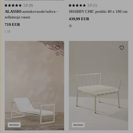
3,8
(9)
3,0
(1)
3,8 perustuen 9 arvosanaan
3,0 perustuen 1 arvosanaan
ALASSIO
aurinkovuode/sohva -
SHABBY CHIC penkki 40 x 180 cm
selkänoja vasen
439,99 EUR
719 EUR
1 väri
2 värejä
Lisää suosikkeihin
Lisää 