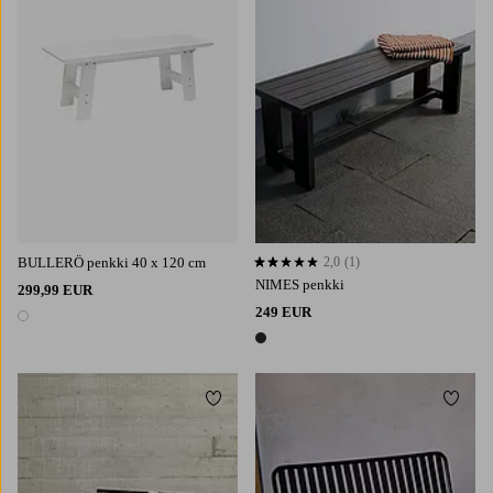
BULLERÖ penkki 40 x 120 cm
2,0
(1)
2,0 perustuen 1 arvosanaan
NIMES penkki
299,99 EUR
249 EUR
1 väri
1 väri
Lisää suosikkeihin
Lisää 