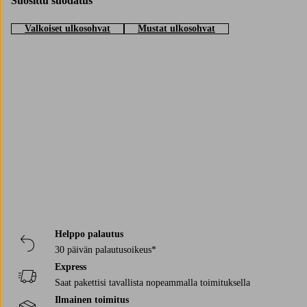
Suosittu suodatus
Valkoiset ulkosohvat
Mustat ulkosohvat
Trustpilot
Helppo palautus
30 päivän palautusoikeus*
Express
Saat pakettisi tavallista nopeammalla toimituksella
Ilmainen toimitus