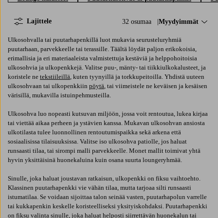
Lajittele
32 osumaa
Lajittele:
Myydyimmät
Ulkosohvalla tai puutarhapenkillä luot mukavia seurusteluryhmiä
puutarhaan, parvekkeelle tai terassille. Täältä löydät paljon erikokoisia,
erimallisia ja eri materiaaleista valmistettuja kestäviä ja helppohoitoisia
ulkosohvia ja ulkopenkkejä. Valitse puu-, mänty- tai tiikkiulkokalusteet, ja
koristele ne
tekstiileillä
, kuten tyynyillä ja torkkupeitoilla. Yhdistä uuteen
ulkosohvaan tai ulkopenkkiin
pöytä
, tai viimeistele ne keväisen ja kesäisen
värisillä, mukavilla istuinpehmusteilla.
Ulkosohva luo nopeasti kutsuvan miljöön, jossa voit rentoutua, lukea kirjaa
tai viettää aikaa perheen ja ystävien kanssa. Mukavan ulkosohvan ansiosta
ulkotilasta tulee luonnollinen rentoutumispaikka sekä arkena että
sosiaalisissa tilaisuuksissa. Valitse iso ulkosohva patiolle, jos haluat
runsaasti tilaa, tai sirompi malli parvekkeelle. Monet mallit toimivat yhtä
hyvin yksittäisinä huonekaluina kuin osana suurta loungeryhmää.
Sinulle, joka haluat joustavan ratkaisun, ulkopenkki on fiksu vaihtoehto.
Klassinen puutarhapenkki vie vähän tilaa, mutta tarjoaa silti runsaasti
istumatilaa. Se voidaan sijoittaa talon seinää vasten, puutarhapolun varrelle
tai kukkapenkin keskelle koristeelliseksi yksityiskohdaksi. Puutarhapenkki
on fiksu valinta sinulle, joka haluat helposti siirrettävän huonekalun tai