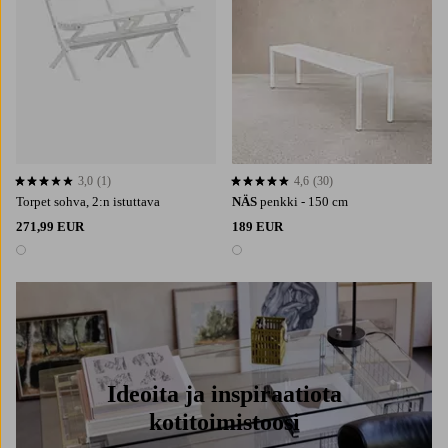
3,0
(1)
4,6
(30)
3,0 perustuen 1 arvosanaan
4,6 perustuen 30 arvosanaan
Torpet sohva, 2:n istuttava
NÄS
penkki - 150 cm
271,99 EUR
189 EUR
1 väri
1 väri
Ideoita ja inspiraatiota
kotitoimistoosi