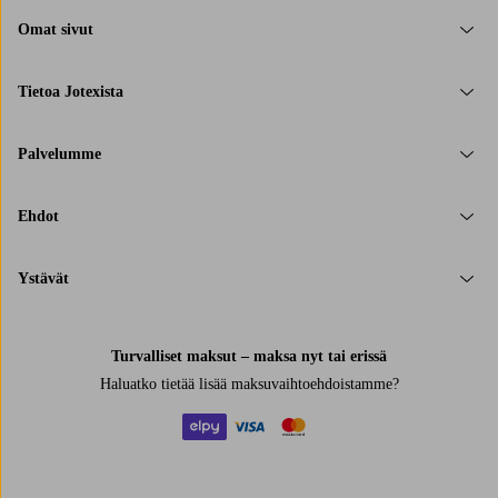
Omat sivut
Tietoa Jotexista
Palvelumme
Ehdot
Ystävät
Turvalliset maksut – maksa nyt tai erissä
Haluatko tietää
lisää maksuvaihtoehdoistamme
?
elpy
visa
mastercard