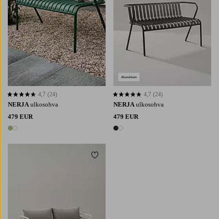
4,7
(24)
4,7
(24)
4,7 perustuen 24 arvosanaan
4,7 perustuen 24 arvosanaan
NERJA
ulkosohva
NERJA
ulkosohva
479 EUR
479 EUR
2 värejä
2 värejä
Lisää suosikkeihin