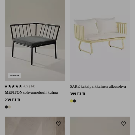
4,5
(14)
SARE kaksipaikkainen ulkosohva
4,5 perustuen 14 arvosanaan
MENTON
sohvamoduuli kulma
399 EUR
239 EUR
2 värejä
2 värejä
Lisää suosikkeihin
Lisää 