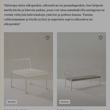
Valitsetpa sitten ulkopenkin, ulkosohvan tai puutarhapenkin, luot helposti
miellyttävän ja kätevän paikan, jossa voit istua aamukahvilla auringossa tai
viettää viihtyisiä kahvitaukoja ystävien ja perheen kanssa. Tutustu
valikoimaamme ja löydä tyyliisi ja tarpeisiisi sopiva ulkosohva tai
ulkopenkki!
Lisää suosikkeihin
Lisää 