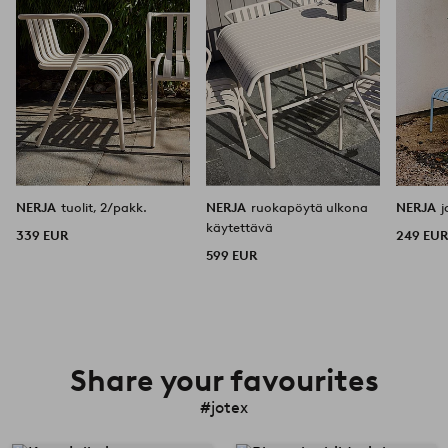
NERJA
tuolit, 2/pakk.
NERJA
ruokapöytä ulkona
NERJA
j
käytettävä
339 EUR
249 EU
599 EUR
Share your favourites
#jotex