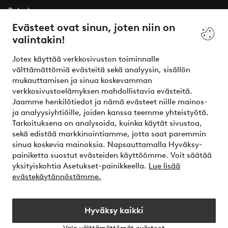
Palvelumme
Evästeet ovat sinun, joten niin on
valintakin!
Ehdot
Jotex käyttää verkkosivuston toiminnalle
Ystävät
välttämättömiä evästeitä sekä analyysin, sisällön
mukauttamisen ja sinua koskevamman
verkkosivustoelämyksen mahdollistavia evästeitä.
Jaamme henkilötiedot ja nämä evästeet niille mainos-
Turvalliset maksut – maksa nyt tai erissä
ja analyysiyhtiöille, joiden kanssa teemme yhteistyötä.
Tarkoituksena on analysoida, kuinka käytät sivustoa,
Haluatko tietää
lisää maksuvaihtoehdoistamme
?
sekä edistää markkinointiamme, jotta saat paremmin
elpy
sinua koskevia mainoksia. Napsauttamalla Hyväksy-
painiketta suostut evästeiden käyttöömme. Voit säätää
yksityiskohtia Asetukset-painikkeella.
Lue lisää
evästekäytännöstämme.
Suomi - Valitse maa
Hyväksy kaikki
Instagram
Facebook