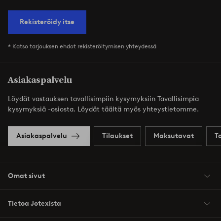
Rekisteröidy itse
* Katso tarjouksen ehdot rekisteröitymisen yhteydessä
Asiakaspalvelu
Löydät vastauksen tavallisimpiin kysymyksiin Tavallisimpia
kysymyksiä -osiosta. Löydät täältä myös yhteystietomme.
Asiakaspalvelu
Tilaukset
Maksutavat
T
Omat sivut
Tietoa Jotexista