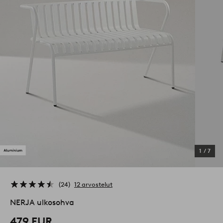
1
/
7
24
12 arvostelut
NERJA ulkosohva
479 EUR