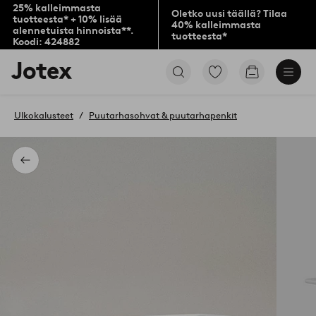
25% kalleimmasta
Oletko uusi täällä? Tilaa
tuotteesta* + 10% lisää
40% kalleimmasta
alennetuista hinnoista**.
tuotteesta*
Koodi: 424882
Jotex-
Siirry
Siirry
logo
merkittyihin
ostoskoriin
–
suosikkituotteisiin
siirry
Ulkokalusteet
Puutarhasohvat & puutarhapenkit
aloitussivulle
Takaisin