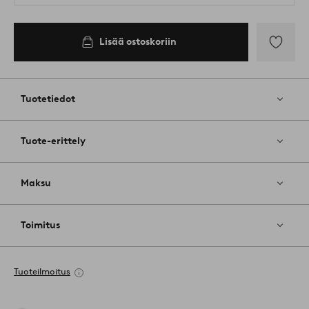
Lisää ostoskoriin
Lisää
suosikkeih
Tuotetiedot
Tuote-erittely
Maksu
Toimitus
Tuoteilmoitus