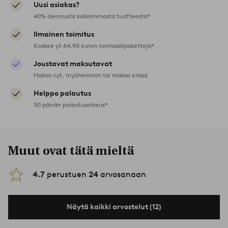
Uusi asiakas?
40% alennusta kalleimmasta tuotteesta*
Ilmainen toimitus
Koskee yli 64,90 euron normaalipaketteja*
Joustavat maksutavat
Maksa nyt, myöhemmin tai maksa erissä
Helppo palautus
30 päivän palautusoikeus*
Muut ovat tätä mieltä
4.7
perustuen
24
arvosanaan
Näytä kaikki arvostelut (12)