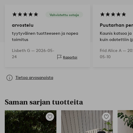
Vahvistettu ostaja
arvostelu
Puutarhan pe
tyytyväinen tuotteeseen ja nopea
Kaunis katsoa ja
toimitus
kuin odotettiin (
nähdä miten se k
Lisbeth G —
2026-05-
Frid Alice A —
20
tuulessa.
24
05-10
Raportoi
Tietoa arvosanoista
Saman sarjan tuotteita
Lisää
Lisää
suosikkeihin
suosikkeihin