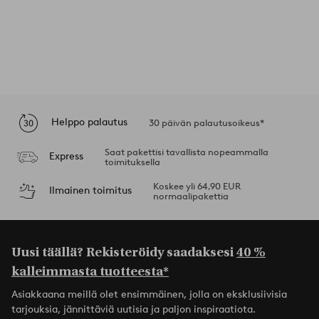
Helppo palautus
30 päivän palautusoikeus*
Saat pakettisi tavallista nopeammalla
Express
toimituksella
Koskee yli 64,90 EUR
Ilmainen toimitus
normaalipakettia
Uusi täällä? Rekisteröidy saadaksesi
40 %
kalleimmasta tuotteesta*
Asiakkaana meillä olet ensimmäinen, jolla on eksklusiivisia
tarjouksia, jännittäviä uutisia ja paljon inspiraatiota.