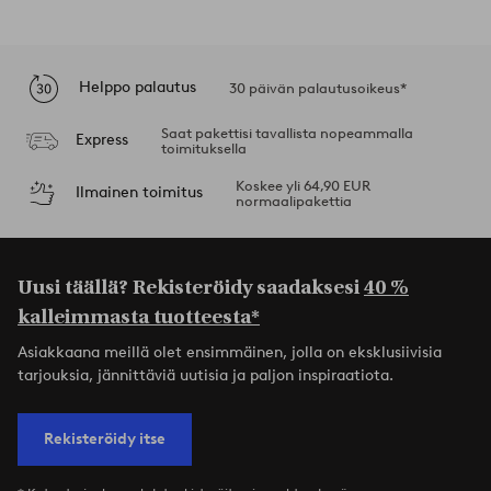
Helppo palautus
30 päivän palautusoikeus*
Saat pakettisi tavallista nopeammalla
Express
toimituksella
Koskee yli 64,90 EUR
Ilmainen toimitus
normaalipakettia
Uusi täällä? Rekisteröidy saadaksesi
40 %
kalleimmasta tuotteesta*
Asiakkaana meillä olet ensimmäinen, jolla on eksklusiivisia
tarjouksia, jännittäviä uutisia ja paljon inspiraatiota.
Rekisteröidy itse