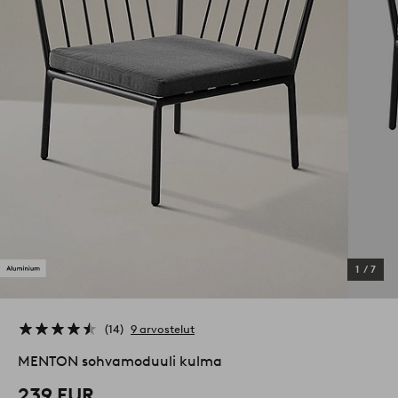
1
/
7
14
9 arvostelut
MENTON sohvamoduuli kulma
239 EUR