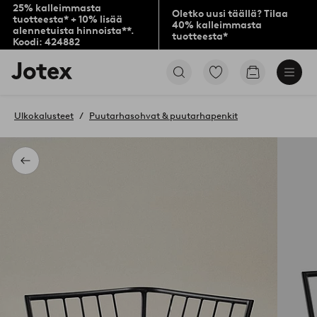
25% kalleimmasta
Oletko uusi täällä? Tilaa
tuotteesta* + 10% lisää
40% kalleimmasta
alennetuista hinnoista**.
tuotteesta*
Koodi: 424882
Jotex-
Siirry
Siirry
logo
merkittyihin
ostoskoriin
–
suosikkituotteisiin
siirry
Ulkokalusteet
Puutarhasohvat & puutarhapenkit
aloitussivulle
Takaisin