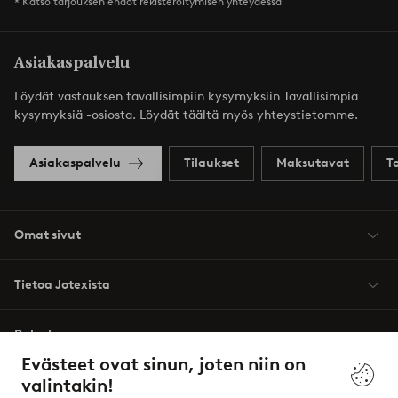
* Katso tarjouksen ehdot rekisteröitymisen yhteydessä
Asiakaspalvelu
Löydät vastauksen tavallisimpiin kysymyksiin Tavallisimpia
kysymyksiä -osiosta. Löydät täältä myös yhteystietomme.
Asiakaspalvelu
Tilaukset
Maksutavat
T
Omat sivut
Tietoa Jotexista
Palvelumme
Evästeet ovat sinun, joten niin on
valintakin!
Ehdot