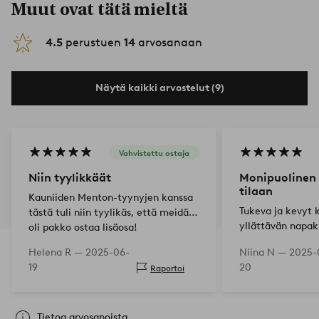
Muut ovat tätä mieltä
4.5
perustuen
14
arvosanaan
Näytä kaikki arvostelut (9)
Vahvistettu ostaja
Niin tyylikkäät
Monipuolinen 
tilaan
Kauniiden Menton-tyynyjen kanssa
Tukeva ja kevyt k
tästä tuli niin tyylikäs, että meidän
yllättävän napak
oli pakko ostaa lisäosa!
kuitenkaan epäm
Helena R —
2025-06-
Niina N —
2025-
muotoilu mahdol
19
20
Raportoi
käytön. Ostin nä
Tietoa arvosanoista