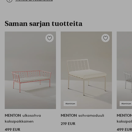
Saman sarjan tuotteita
Lisää
Lisää
suosikkeihin
suosikkeihin
MENTON
ulkosohva
MENTON
sohvamoduuli
MENTO
kaksipaikkainen
kaksipa
219 EUR
499 EUR
499 EU