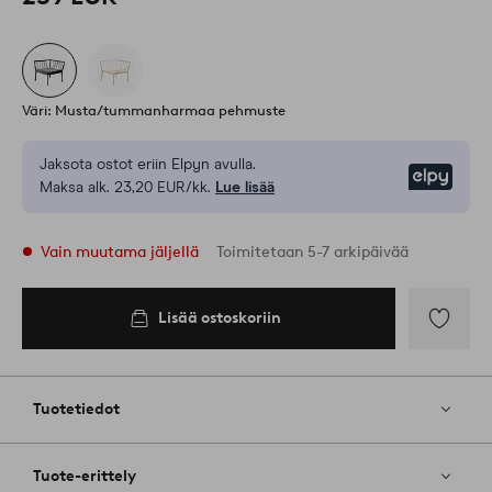
Väri: Musta/tummanharmaa pehmuste
Jaksota ostot eriin Elpyn avulla.
Elpy
Maksa alk. 23,20 EUR/kk.
Lue lisää
Vain muutama jäljellä
Toimitetaan 5-7 arkipäivää
Lisää ostoskoriin
Lisää
ostoskoriin
Lisää
suosikkeih
Tuotetiedot
Tuote-erittely