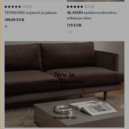
1,0
(1)
4,5
(2)
1,0 perustuen 1 arvosanaan
4,5 perustuen 2 arvosanaan
TENNESSEE nojatuoli ja jakkara
ALASSIO
aurinkovuode/sohva -
selkänoja oikea
399,99 EUR
719 EUR
1 väri
2 värejä
New in
Valitut kauden uutiset
Shoppaile nyt