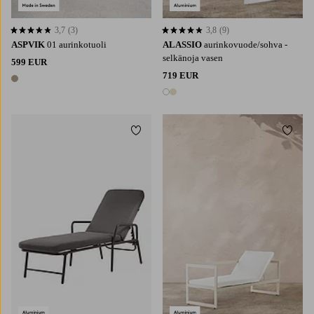
3,7
(3)
3,8
(9)
3,7 perustuen 3 arvosanaan
3,8 perustuen 9 arvosanaan
ASPVIK
01 aurinkotuoli
ALASSIO
aurinkovuode/sohva -
selkänoja vasen
599 EUR
719 EUR
1 väri
2 värejä
Lisää suosikkeihin
Lisää 