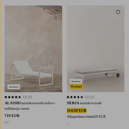
Lisää suosikkeihin
Lisää 
Outlet
3,8
(9)
3,0
(2)
3,8 perustuen 9 arvosanaan
3,0 perustuen 2 arvosanaan
ALASSIO
aurinkovuode/sohva -
NERJA
aurinkovuode
selkänoja vasen
314,50 EUR
719 EUR
Alkuperäinen hinta
629 EUR
2 värejä
1 väri