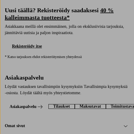
Uusi täällä? Rekisteröidy saadaksesi
40 %
kalleimmasta tuotteesta*
Asiakkaana meillä olet ensimmäinen, jolla on eksklusiivisia tarjouksia,
jännittäviä uutisia ja paljon inspiraatiota.
Rekisteröidy itse
* Katso tarjouksen ehdot rekisteröitymisen yhteydessä
Asiakaspalvelu
Löydät vastauksen tavallisimpiin kysymyksiin Tavallisimpia kysymyksiä
-osiosta. Löydät täältä myös yhteystietomme.
Tilaukset
Maksutavat
Toimitustava
Asiakaspalvelu
Omat sivut