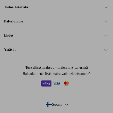
Tietoa Jotexista
Palvelumme
Ehdot
Ystävät
Turvalliset maksut – maksa nyt tai erissä
Haluatko tietää
lisää maksuvaihtoehdoistamme
?
elpy
visa
mastercard
Suomi
- Valitse maa