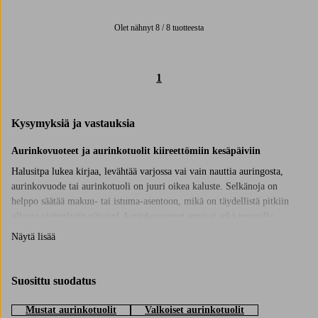
Olet nähnyt 8 / 8 tuotteesta
1
Kysymyksiä ja vastauksia
Aurinkovuoteet ja aurinkotuolit kiireettömiin kesäpäiviin
Halusitpa lukea kirjaa, levähtää varjossa vai vain nauttia auringosta,
aurinkovuode tai aurinkotuoli on juuri oikea kaluste. Selkänoja on
helppo säätää makuu- tai istuma-asentoon, mikä on täydellistä pitkiin
ulkona vietettäviin päiviin! Aurinkovuoteet sopivat sekä terassille,
parvekkeelle että uima-altaalle. Meiltä löydät useita malleja, jotta voit
Näytä lisää
valita parhaiten omaan ulkotilaasi sopivan ja saat paikan, jossa voit
todella rentoutua ja rauhoittua.
Suosittu suodatus
Sisusta kesäinen nurkkaus
Aseta aurinkovuode tuulensuojaan paikkaan ja yhdistä siihen pehmeitä
Mustat aurinkotuolit
Valkoiset aurinkotuolit