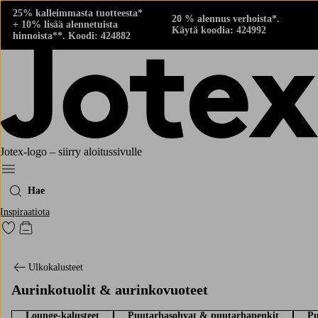
25% kalleimmasta tuotteesta*
20 % alennus verhoista*.
+ 10% lisää alennetuista
Käytä koodia: 424992
hinnoista**. Koodi: 424882
Jotex-logo – siirry aloitussivulle
Menu
Hae
Inspiraatiota
Siirry merkittyihin suosikkituotteisiin
Siirry ostoskoriin
Ulkokalusteet
Aurinkotuolit & aurinkovuoteet
Lounge-kalusteet
Puutarhasohvat & puutarhapenkit
Pu