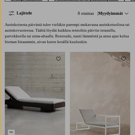
Lajittele
8 osumaa
Lajittele:
Myydyimmät
Aurinkoisesta päivästä tulee vieläkin parempi mukavassa aurinkotuolissa tai
aurinkovuoteessa. Täältä löydät kaikkea rentoihin päiviin terassilla,
parvekkeella tai uima-altaalla. Rentoudu, nauti lämmöstä ja anna ajan kulua
hieman hitaammin, aivan kuten kesällä kuuluukin.
Lisää suosikkeihin
Lisää 