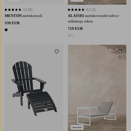
3,2
(6)
4,5
(2)
3,2 perustuen 6 arvosanaan
4,5 perustuen 2 arvosanaan
MENTON
aurinkotuoli
ALASSIO
aurinkovuode/sohva -
selkänoja oikea
539 EUR
719 EUR
1 väri
2 värejä
Lisää suosikkeihin
Lisää 