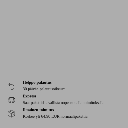
tyynyjä
, pieni
pöytä
kylmää juomaa varten ja kenties
viltti
illaksi. Haluat
ehkä sijoittaa kaksi aurinkotuolia vierekkäin pieneksi ryhmäksi.
Lomatunnelman luominen kotiin on helppoa. Aurinkovuoteita voi
käyttää muulloinkin kuin keskikesällä. Keväällä ja alkusyksystä voit
Trustpilot
käyttää niitä viltin ja peiton kanssa auringosta nauttiaksesi. Siinä on oma
viehätyksensä, kun istut ulkona ilman viiletessä, mutta auringon vielä
lämmittäessä.
Helppo palautus
30 päivän palautusoikeus*
Express
Saat pakettisi tavallista nopeammalla toimituksella
Ilmainen toimitus
Koskee yli 64,90 EUR normaalipakettia