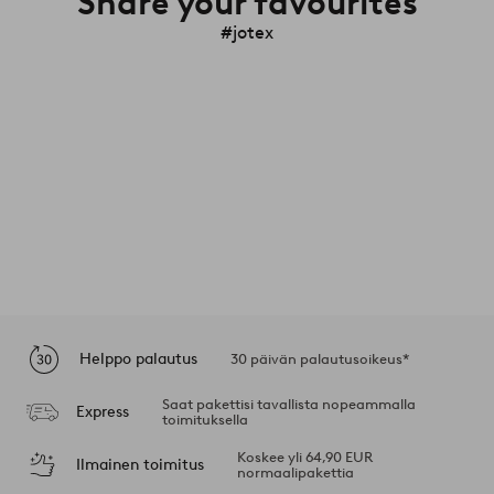
Share your favourites
#jotex
Helppo palautus
30 päivän palautusoikeus*
Saat pakettisi tavallista nopeammalla
Express
toimituksella
Koskee yli 64,90 EUR
Ilmainen toimitus
normaalipakettia