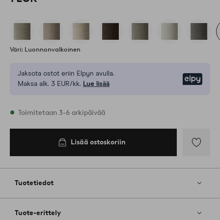
Väri: Luonnonvalkoinen
Jaksota ostot eriin Elpyn avulla.
Elpy
Maksa alk. 3 EUR/kk.
Lue lisää
Varastossa
Toimitetaan 3-6 arkipäivää
Lisää ostoskoriin
Lisää
ostoskoriin
Lisää
suosikkeih
Tuotetiedot
Tuote-erittely