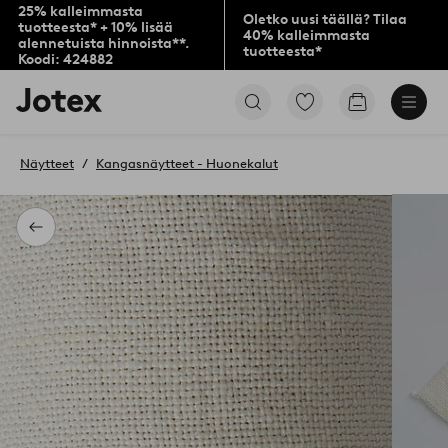
25% kalleimmasta
Oletko uusi täällä? Tilaa
tuotteesta* + 10% lisää
40% kalleimmasta
alennetuista hinnoista**.
tuotteesta*
Koodi: 424882
Jotex-
Siirry
Siirry
logo
merkittyihin
ostoskoriin
–
suosikkituotteisiin
siirry
Näytteet
Kangasnäytteet - Huonekalut
aloitussivulle
Takaisin