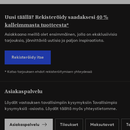
Uusi täällä? Rekisteröidy saadaksesi
40 %
kalleimmasta tuotteesta*
Asiakkaana meillä olet ensimmäinen, jolla on eksklusiivisia
tarjouksia, jännittäviä uutisia ja paljon inspiraatiota.
Rekisteröidy itse
* Katso tarjouksen ehdot rekisteröitymisen yhteydessä
Asiakaspalvelu
Löydät vastauksen tavallisimpiin kysymyksiin Tavallisimpia
kysymyksiä -osiosta. Löydät täältä myös yhteystietomme.
Asiakaspalvelu
Tilaukset
Maksutavat
T