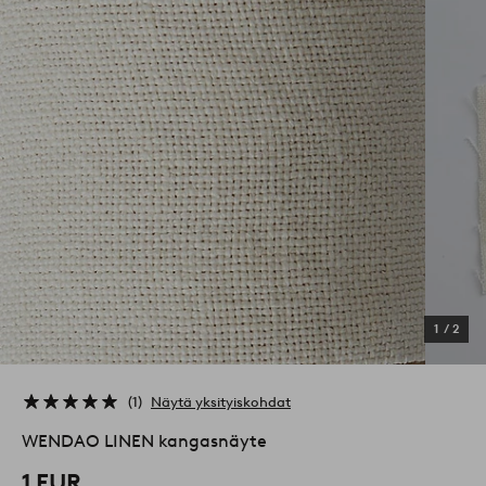
1
/
2
1
Näytä yksityiskohdat
WENDAO LINEN kangasnäyte
1 EUR