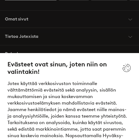
Omat sivut
Tietoa Jotexista
Palvelumme
Evästeet ovat sinun, joten niin on
valintakin!
Ehdot
Jotex käyttää verkkosivuston toiminnalle
Ystävät
välttämättömiä evästeitä sekä analyysin, sisällön
mukauttamisen ja sinua koskevamman
verkkosivustoelämyksen mahdollistavia evästeitä.
Jaamme henkilötiedot ja nämä evästeet niille mainos-
Turvalliset maksut – maksa nyt tai erissä
ja analyysiyhtiöille, joiden kanssa teemme yhteistyötä.
Tarkoituksena on analysoida, kuinka käytät sivustoa,
Haluatko tietää
lisää maksuvaihtoehdoistamme
?
sekä edistää markkinointiamme, jotta saat paremmin
elpy
sinua koskevia mainoksia. Napsauttamalla Hyväksy-