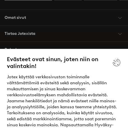
Omat sivut
Tietoa Jotexista
Palvelumme
Evästeet ovat sinun, joten niin on
valintakin!
Ehdot
Jotex käyttää verkkosivuston toiminnalle
Ystävät
välttämättömiä evästeitä sekä analyysin, sisällön
mukauttamisen ja sinua koskevamman
verkkosivustoelämyksen mahdollistavia evästeitä.
Jaamme henkilötiedot ja nämä evästeet niille mainos-
Turvalliset maksut – maksa nyt tai erissä
ja analyysiyhtiöille, joiden kanssa teemme yhteistyötä.
Tarkoituksena on analysoida, kuinka käytät sivustoa,
Haluatko tietää
lisää maksuvaihtoehdoistamme
?
sekä edistää markkinointiamme, jotta saat paremmin
elpy
sinua koskevia mainoksia. Napsauttamalla Hyväksy-