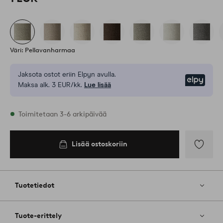
Väri: Pellavanharmaa
Jaksota ostot eriin Elpyn avulla.
Elpy
Maksa alk. 3 EUR/kk.
Lue lisää
Varastossa
Toimitetaan 3-6 arkipäivää
Lisää ostoskoriin
Lisää
ostoskoriin
Lisää
suosikkeih
Tuotetiedot
Tuote-erittely