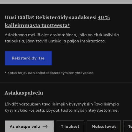
Uusi täällä? Rekisteröidy saadaksesi
40 %
kalleimmasta tuotteesta*
Asiakkaana meillä olet ensimmäinen, jolla on eksklusiivisia
tarjouksia, jännittäviä uutisia ja paljon inspiraatiota.
Rekisteröidy itse
* Katso tarjouksen ehdot rekisteröitymisen yhteydessä
Asiakaspalvelu
Löydät vastauksen tavallisimpiin kysymyksiin Tavallisimpia
kysymyksiä -osiosta. Löydät täältä myös yhteystietomme.
Asiakaspalvelu
Tilaukset
Maksutavat
T