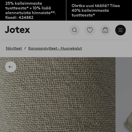
25% kalleimmasta
Oletko uusi täällä? Tilaa
tuotteesta* + 10% lisää
40% kalleimmasta
alennetuista hinnoista**.
tuotteesta*
Koodi: 424882
Jotex-
Siirry
Siirry
logo
merkittyihin
ostoskoriin
–
suosikkituotteisiin
siirry
Näytteet
Kangasnäytteet - Huonekalut
aloitussivulle
Takaisin