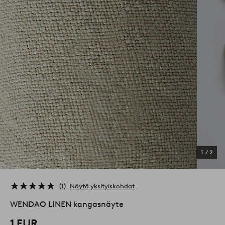
1
/
2
1
Näytä yksityiskohdat
WENDAO LINEN kangasnäyte
1 EUR