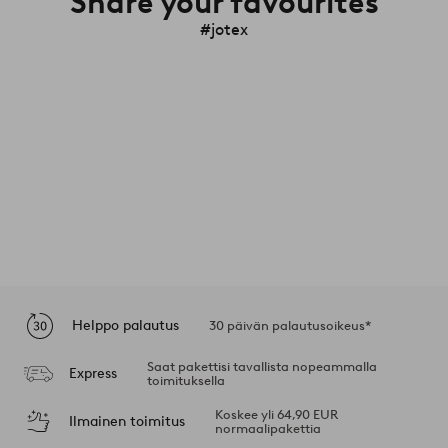
Share your favourites
#jotex
Helppo palautus
30 päivän palautusoikeus*
Saat pakettisi tavallista nopeammalla
Express
toimituksella
Koskee yli 64,90 EUR
Ilmainen toimitus
normaalipakettia