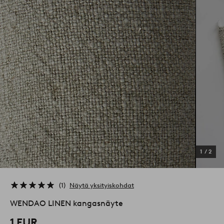
1
/
2
1
Näytä yksityiskohdat
WENDAO LINEN kangasnäyte
1 EUR