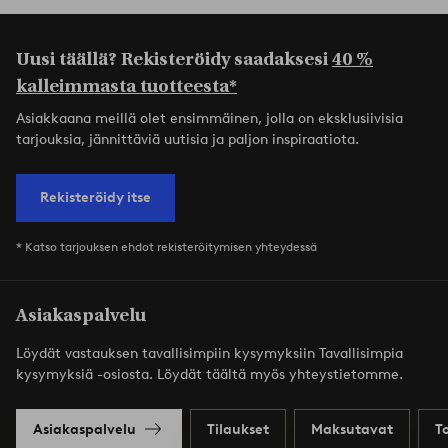
Uusi täällä? Rekisteröidy saadaksesi
40 %
kalleimmasta tuotteesta*
Asiakkaana meillä olet ensimmäinen, jolla on eksklusiivisia
tarjouksia, jännittäviä uutisia ja paljon inspiraatiota.
Rekisteröidy itse
* Katso tarjouksen ehdot rekisteröitymisen yhteydessä
Asiakaspalvelu
Löydät vastauksen tavallisimpiin kysymyksiin Tavallisimpia
kysymyksiä -osiosta. Löydät täältä myös yhteystietomme.
Asiakaspalvelu
Tilaukset
Maksutavat
T