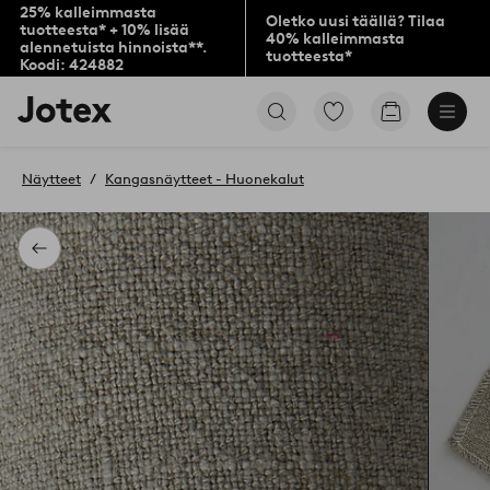
25% kalleimmasta
Oletko uusi täällä? Tilaa
tuotteesta* + 10% lisää
40% kalleimmasta
alennetuista hinnoista**.
tuotteesta*
Koodi: 424882
Jotex-
Siirry
Siirry
logo
merkittyihin
ostoskoriin
–
suosikkituotteisiin
siirry
Näytteet
Kangasnäytteet - Huonekalut
aloitussivulle
Takaisin