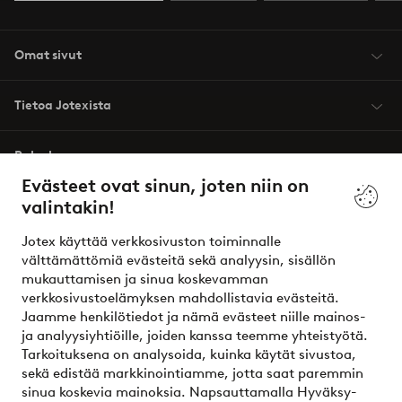
Omat sivut
Tietoa Jotexista
Palvelumme
Evästeet ovat sinun, joten niin on
valintakin!
Ehdot
Jotex käyttää verkkosivuston toiminnalle
Ystävät
välttämättömiä evästeitä sekä analyysin, sisällön
mukauttamisen ja sinua koskevamman
verkkosivustoelämyksen mahdollistavia evästeitä.
Jaamme henkilötiedot ja nämä evästeet niille mainos-
Turvalliset maksut – maksa nyt tai erissä
ja analyysiyhtiöille, joiden kanssa teemme yhteistyötä.
Tarkoituksena on analysoida, kuinka käytät sivustoa,
Haluatko tietää
lisää maksuvaihtoehdoistamme
?
sekä edistää markkinointiamme, jotta saat paremmin
elpy
sinua koskevia mainoksia. Napsauttamalla Hyväksy-