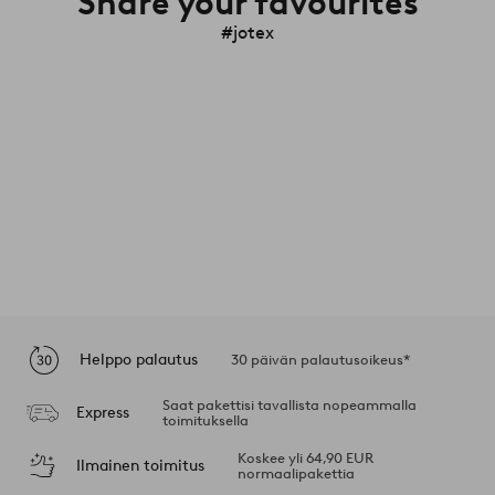
Share your favourites
#jotex
Helppo palautus
30 päivän palautusoikeus*
Saat pakettisi tavallista nopeammalla
Express
toimituksella
Koskee yli 64,90 EUR
Ilmainen toimitus
normaalipakettia