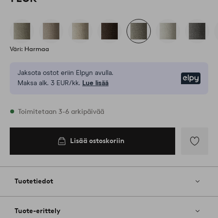
Väri: Harmaa
Jaksota ostot eriin Elpyn avulla.
Elpy
Maksa alk. 3 EUR/kk.
Lue lisää
Varastossa
Toimitetaan 3-6 arkipäivää
Lisää ostoskoriin
Lisää
ostoskoriin
Lisää
suosikkeih
Tuotetiedot
Tuote-erittely