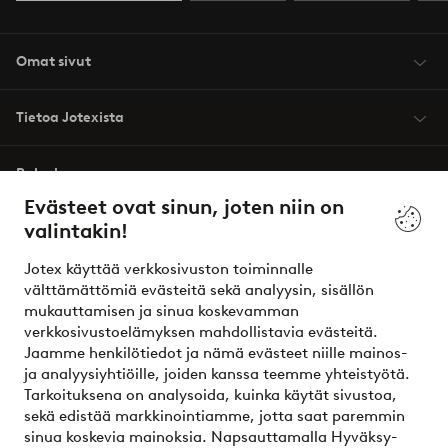
Omat sivut
Tietoa Jotexista
Palvelumme
Evästeet ovat sinun, joten niin on
valintakin!
Ehdot
Jotex käyttää verkkosivuston toiminnalle
Ystävät
välttämättömiä evästeitä sekä analyysin, sisällön
mukauttamisen ja sinua koskevamman
verkkosivustoelämyksen mahdollistavia evästeitä.
Jaamme henkilötiedot ja nämä evästeet niille mainos-
Turvalliset maksut – maksa nyt tai erissä
ja analyysiyhtiöille, joiden kanssa teemme yhteistyötä.
Tarkoituksena on analysoida, kuinka käytät sivustoa,
Haluatko tietää
lisää maksuvaihtoehdoistamme
?
sekä edistää markkinointiamme, jotta saat paremmin
elpy
sinua koskevia mainoksia. Napsauttamalla Hyväksy-