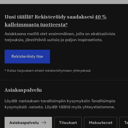
Uusi täällä? Rekisteröidy saadaksesi
40 %
kalleimmasta tuotteesta*
Asiakkaana meillä olet ensimmäinen, jolla on eksklusiivisia
tarjouksia, jännittäviä uutisia ja paljon inspiraatiota.
Rekisteröidy itse
* Katso tarjouksen ehdot rekisteröitymisen yhteydessä
Asiakaspalvelu
Löydät vastauksen tavallisimpiin kysymyksiin Tavallisimpia
kysymyksiä -osiosta. Löydät täältä myös yhteystietomme.
Asiakaspalvelu
Tilaukset
Maksutavat
T