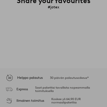
Share your favourites
#jotex
Helppo palautus
30 päivän palautusoikeus*
Saat pakettisi tavallista nopeammalla
Express
toimituksella
Koskee yli 64,90 EUR
Ilmainen toimitus
normaalipakettia