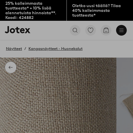
25% kalleimmasta
Oletko uusi täällä? Tilaa
tuotteesta* + 10% lisää
40% kalleimmasta
alennetuista hinnoista**.
tuotteesta*
Koodi: 424882
Jotex-
Siirry
Siirry
logo
merkittyihin
ostoskoriin
–
suosikkituotteisiin
siirry
Näytteet
Kangasnäytteet - Huonekalut
aloitussivulle
Takaisin