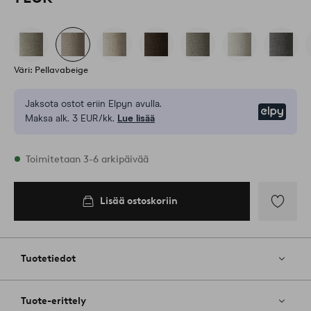
Väri: Pellavabeige
Jaksota ostot eriin Elpyn avulla.
Elpy
Maksa alk. 3 EUR/kk.
Lue lisää
Varastossa
Toimitetaan 3-6 arkipäivää
Lisää ostoskoriin
Lisää
ostoskoriin
Lisää
suosikkeih
Tuotetiedot
Tuote-erittely