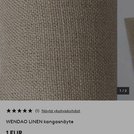
1
/
2
1
Näytä yksityiskohdat
WENDAO LINEN kangasnäyte
1 EUR