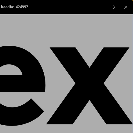
 koodia: 424992
Sul