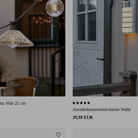
tin Vide 25 cm
3,2 perustuen 9 arvosanaan
Aurinkokennoseinävalaisin Wally
29,99 EUR
Lisää suosikkeihin