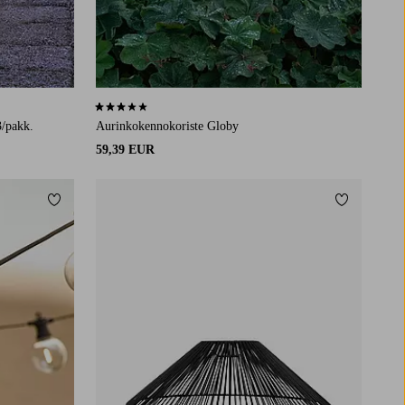
3,0 perustuen 1 arvosanaan
3/pakk.
Aurinkokennokoriste Globy
59,39 EUR
Lisää suosikkeihin
Lisää suosi