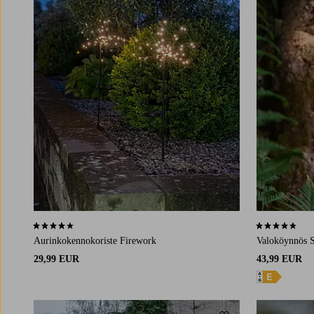
4,1 perustuen 23 arvosanaan
4,7 perustuen 
Aurinkokennokoriste Firework
Valoköynnös S
29,99 EUR
43,99 EUR