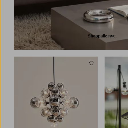
Shoppaile nyt
Lisää suosikkeihin