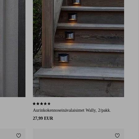
3,6 perustuen 24 arvosanaan
Aurinkokennoseinävalaisimet Wally, 2/pakk.
27,99 EUR
Lisää suosikkeihin
Lisää suosi