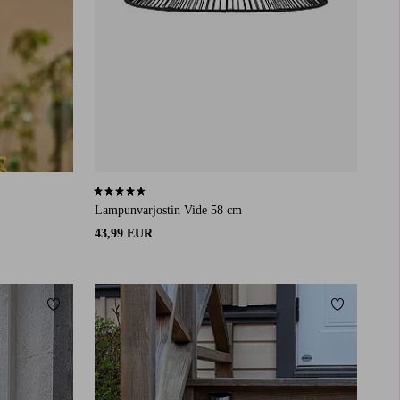
4,7 perustuen 3 arvosanaan
Lampunvarjostin Vide 58 cm
43,99 EUR
Lisää suosikkeihin
Lisää suosi