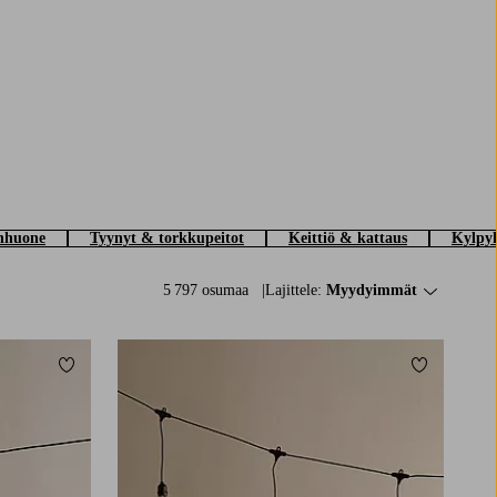
nhuone
Tyynyt & torkkupeitot
Keittiö & kattaus
Kylpyh
5 797 osumaa
Lajittele:
Myydyimmät
Lisää suosikkeihin
Lisää suosi