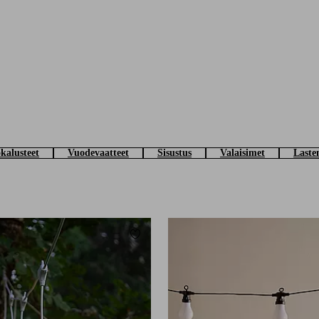
kalusteet
Vuodevaatteet
Sisustus
Valaisimet
Laste
Lisää suosikkeihin