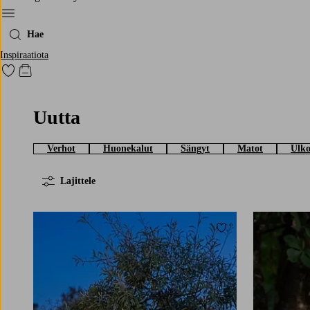
Menu
Hae
Inspiraatiota
Siirry merkittyihin suosikkituotteisiin
Siirry ostoskoriin
Uutta
Verhot
Huonekalut
Sängyt
Matot
Ulko
Lajittele
Lisää suosikkeihin