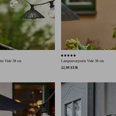
1 arvosanaan
5,0 perustuen 1 arvosanaan
tin Vide 38 cm
Lampunvarjostin Vide 38 cm
22,99 EUR
Lisää suosikkeihin