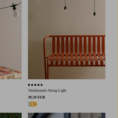
4,7 perustuen 9 arvosanaan
Valoköynnös String Light
39,59 EUR