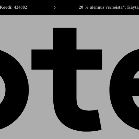
 Koodi: 424882
20 % alennus verhoista*. Käytä