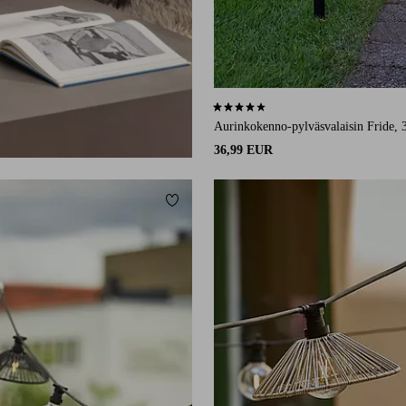
4,1 perustuen 37 arvosanaan
Aurinkokenno-pylväsvalaisin Fride, 
36,99 EUR
Lisää suosikkeihin