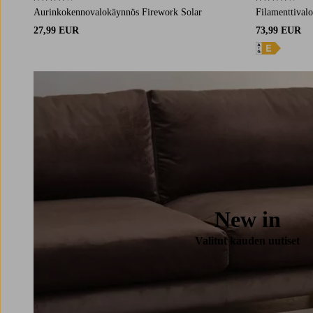
4,0 perustuen 21 arvosanaan
4,1 perustuen 
Aurinkokennovalokäynnös Firework Solar
Filamenttival
27,99 EUR
73,99 EUR
New in
Valitut kauden uutiset