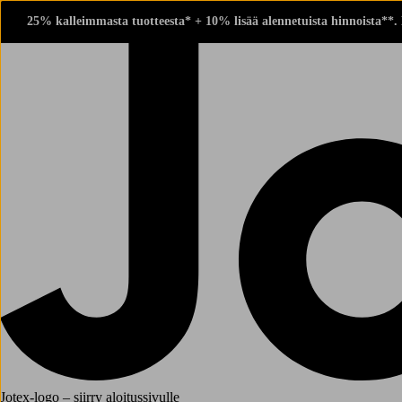
25% kalleimmasta tuotteesta* + 10% lisää alennetuista hinnoista**.
Jotex-logo – siirry aloitussivulle