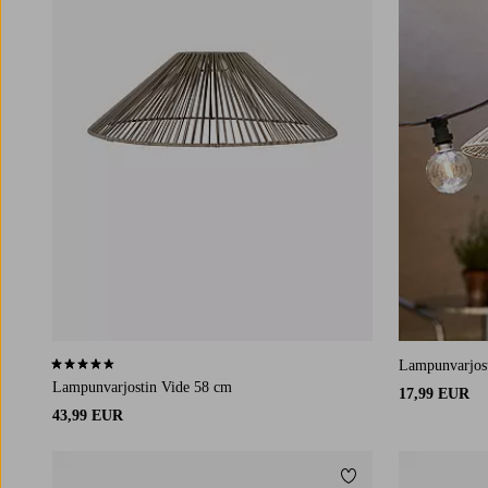
Lampunvarjos
4,7 perustuen 3 arvosanaan
Lampunvarjostin Vide 58 cm
17,99 EUR
43,99 EUR
Lisää suosikkeihin