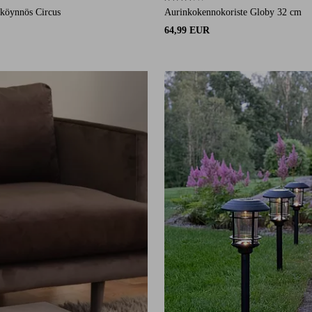
20 arvosanaan
3,7 perustuen 6 arvosanaan
oköynnös Circus
Aurinkokennokoriste Globy 32 cm
64,99 EUR