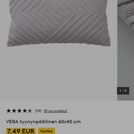
1
/
4
19
10 arvostelut
VEGA tyynynpäällinen 60x40 cm
7,49 EUR
Outlet