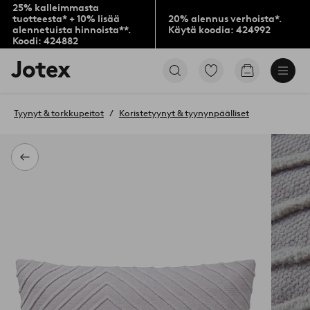
25% kalleimmasta
tuotteesta* + 10% lisää
20% alennus verhoista*.
alennetuista hinnoista**.
Käytä koodia: 424992
Koodi: 424882
Jotex-
Siirry
Siirry
logo
merkittyihin
ostoskoriin
–
suosikkituotteisiin
siirry
Tyynyt & torkkupeitot
Koristetyynyt & tyynynpäälliset
aloitussivulle
Takaisin