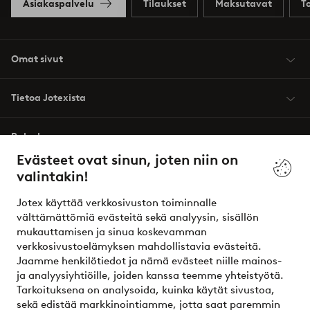
Asiakaspalvelu
Tilaukset
Maksutavat
T
Omat sivut
Tietoa Jotexista
Palvelumme
Evästeet ovat sinun, joten niin on
valintakin!
Ehdot
Jotex käyttää verkkosivuston toiminnalle
Ystävät
välttämättömiä evästeitä sekä analyysin, sisällön
mukauttamisen ja sinua koskevamman
verkkosivustoelämyksen mahdollistavia evästeitä.
Jaamme henkilötiedot ja nämä evästeet niille mainos-
Turvalliset maksut – maksa nyt tai erissä
ja analyysiyhtiöille, joiden kanssa teemme yhteistyötä.
Tarkoituksena on analysoida, kuinka käytät sivustoa,
Haluatko tietää
lisää maksuvaihtoehdoistamme
?
sekä edistää markkinointiamme, jotta saat paremmin