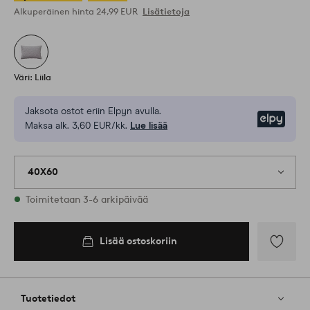
Alkuperäinen hinta
24,99 EUR
Lisätietoja
Väri: Liila
Jaksota ostot eriin Elpyn avulla.
Elpy
Maksa alk. 3,60 EUR/kk.
Lue lisää
40X60
Varastossa
Toimitetaan 3-6 arkipäivää
Lisää ostoskoriin
Lisää
ostoskoriin
Lisää
suosikkeih
Tuotetiedot