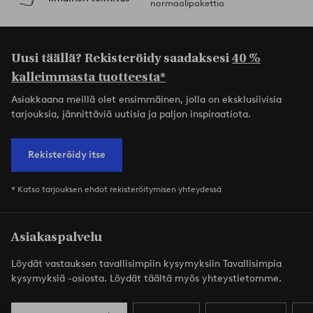
normaalipakettia
Uusi täällä? Rekisteröidy saadaksesi
40 %
kalleimmasta tuotteesta*
Asiakkaana meillä olet ensimmäinen, jolla on eksklusiivisia
tarjouksia, jännittäviä uutisia ja paljon inspiraatiota.
Rekisteröidy itse
* Katso tarjouksen ehdot rekisteröitymisen yhteydessä
Asiakaspalvelu
Löydät vastauksen tavallisimpiin kysymyksiin Tavallisimpia
kysymyksiä -osiosta. Löydät täältä myös yhteystietomme.