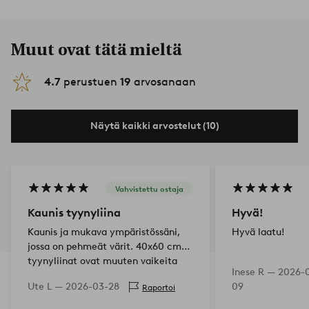
Muut ovat tätä mieltä
4.7
perustuen
19
arvosanaan
Näytä kaikki arvostelut (10)
Vahvistettu ostaja
Kaunis tyynyliina
Hyvä!
Kaunis ja mukava ympäristössäni,
Hyvä laatu!
jossa on pehmeät värit. 40x60 cm:n
tyynyliinat ovat muuten vaikeita
Inese R —
2026-0
löytää.
Ute L —
2026-03-28
09
Raportoi