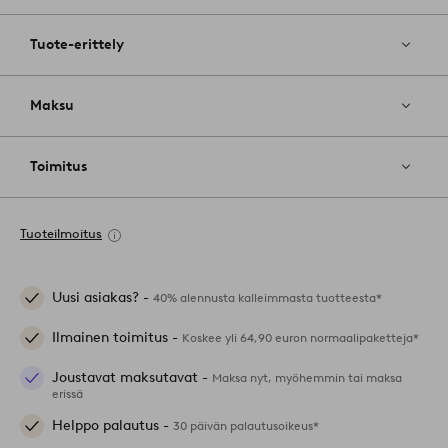
Tuote-erittely
Maksu
Toimitus
Tuoteilmoitus
Uusi asiakas? -
40% alennusta kalleimmasta tuotteesta*
Ilmainen toimitus -
Koskee yli 64,90 euron normaalipaketteja*
Joustavat maksutavat -
Maksa nyt, myöhemmin tai maksa
erissä
Helppo palautus -
30 päivän palautusoikeus*