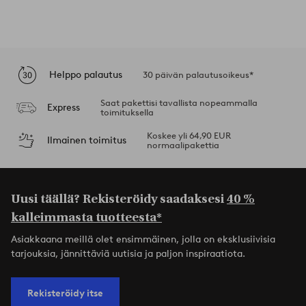
Helppo palautus
30 päivän palautusoikeus*
Saat pakettisi tavallista nopeammalla
Express
toimituksella
Koskee yli 64,90 EUR
Ilmainen toimitus
normaalipakettia
Uusi täällä? Rekisteröidy saadaksesi
40 %
kalleimmasta tuotteesta*
Asiakkaana meillä olet ensimmäinen, jolla on eksklusiivisia
tarjouksia, jännittäviä uutisia ja paljon inspiraatiota.
Rekisteröidy itse