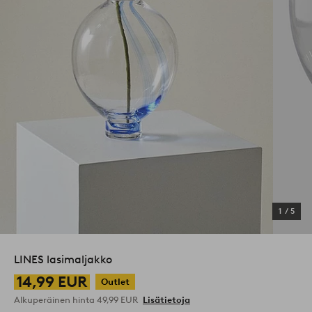
1
/
5
LINES lasimaljakko
14,99 EUR
Outlet
Alkuperäinen hinta
49,99 EUR
Lisätietoja