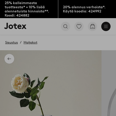
25% kalleimmasta
tuotteesta* + 10% lisää
20% alennus verhoista*.
alennetuista hinnoista**.
Käytä koodia: 424992
Koodi: 424882
Jotex-
Siirry
Siirry
logo
merkittyihin
ostoskoriin
–
suosikkituotteisiin
siirry
Sisustus
Maljakot
aloitussivulle
Takaisin