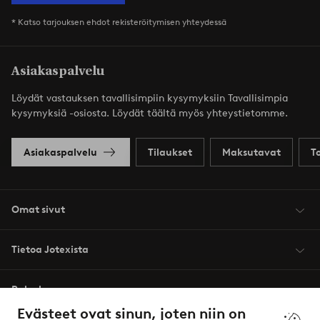
* Katso tarjouksen ehdot rekisteröitymisen yhteydessä
Asiakaspalvelu
Löydät vastauksen tavallisimpiin kysymyksiin Tavallisimpia
kysymyksiä -osiosta. Löydät täältä myös yhteystietomme.
Asiakaspalvelu
Tilaukset
Maksutavat
T
Omat sivut
Tietoa Jotexista
Palvelumme
Evästeet ovat sinun, joten niin on