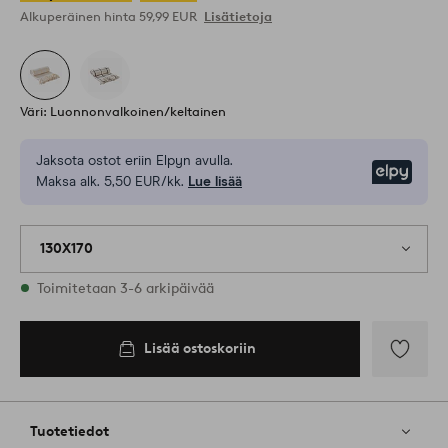
Alkuperäinen hinta
59,99 EUR
Lisätietoja
Väri: Luonnonvalkoinen/keltainen
Jaksota ostot eriin Elpyn avulla.
Elpy
Maksa alk. 5,50 EUR/kk.
Lue lisää
130X170
Varastossa
Toimitetaan 3-6 arkipäivää
Lisää ostoskoriin
Lisää
ostoskoriin
Lisää
suosikkeih
Tuotetiedot