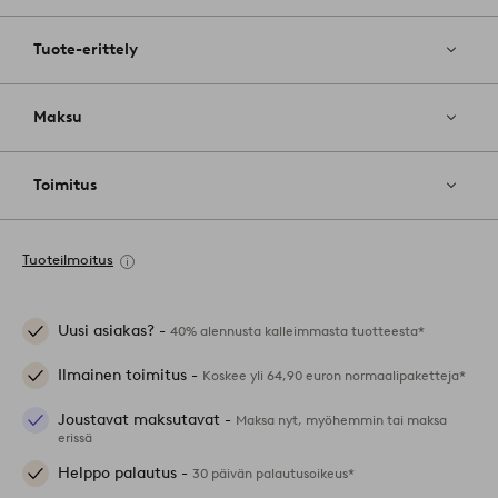
Tuote-erittely
Maksu
Toimitus
Tuoteilmoitus
Uusi asiakas? -
40% alennusta kalleimmasta tuotteesta*
Ilmainen toimitus -
Koskee yli 64,90 euron normaalipaketteja*
Joustavat maksutavat -
Maksa nyt, myöhemmin tai maksa
erissä
Helppo palautus -
30 päivän palautusoikeus*