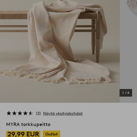
1
/
4
2
Näytä yksityiskohdat
MYRA torkkupeitto
29,99 EUR
Outlet