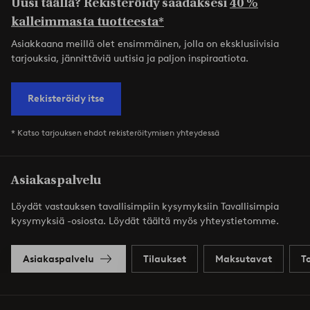
Uusi täällä? Rekisteröidy saadaksesi
40 %
kalleimmasta tuotteesta*
Asiakkaana meillä olet ensimmäinen, jolla on eksklusiivisia
tarjouksia, jännittäviä uutisia ja paljon inspiraatiota.
Rekisteröidy itse
* Katso tarjouksen ehdot rekisteröitymisen yhteydessä
Asiakaspalvelu
Löydät vastauksen tavallisimpiin kysymyksiin Tavallisimpia
kysymyksiä -osiosta. Löydät täältä myös yhteystietomme.
Asiakaspalvelu
Tilaukset
Maksutavat
T