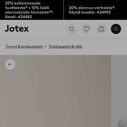
25% kalleimmasta
tuotteesta* + 10% lisää
20% alennus verhoista*.
alennetuista hinnoista**.
Käytä koodia: 424992
Koodi: 424882
Jotex-
Siirry
Siirry
logo
merkittyihin
ostoskoriin
–
suosikkituotteisiin
siirry
Tyynyt & torkkupeitot
Torkkupeitot & viltit
aloitussivulle
Takaisin