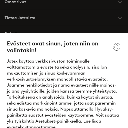
Omat sivut
Tietoa Jotexista
Palvelumme
Evästeet ovat sinun, joten niin on
valintakin!
Ehdot
Jotex käyttää verkkosivuston toiminnalle
Ystävät
välttämättömiä evästeitä sekä analyysin, sisällön
mukauttamisen ja sinua koskevamman
verkkosivustoelämyksen mahdollistavia evästeitä.
Jaamme henkilötiedot ja nämä evästeet niille mainos-
Turvalliset maksut – maksa nyt tai erissä
ja analyysiyhtiöille, joiden kanssa teemme yhteistyötä.
Tarkoituksena on analysoida, kuinka käytät sivustoa,
Haluatko tietää
lisää maksuvaihtoehdoistamme
?
sekä edistää markkinointiamme, jotta saat paremmin
elpy
sinua koskevia mainoksia. Napsauttamalla Hyväksy-
painiketta suostut evästeiden käyttöömme. Voit säätää
yksityiskohtia Asetukset-painikkeella.
Lue lisää
evästekäytännöstämme.