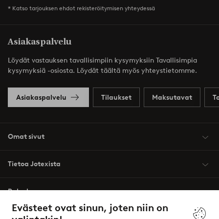
* Katso tarjouksen ehdot rekisteröitymisen yhteydessä
Asiakaspalvelu
Löydät vastauksen tavallisimpiin kysymyksiin Tavallisimpia
kysymyksiä -osiosta. Löydät täältä myös yhteystietomme.
Asiakaspalvelu
Tilaukset
Maksutavat
T
Omat sivut
Tietoa Jotexista
Palvelumme
Evästeet ovat sinun, joten niin on
Ehdot