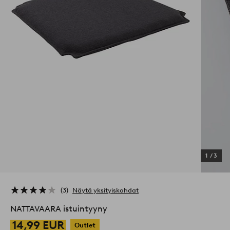
1
/
3
3
Näytä yksityiskohdat
NATTAVAARA istuintyyny
14,99 EUR
Outlet