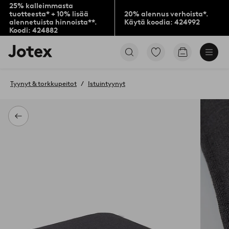
25% kalleimmasta
tuotteesta* + 10% lisää
20% alennus verhoista*.
alennetuista hinnoista**.
Käytä koodia: 424992
Koodi: 424882
Jotex-
Siirry
Siirry
logo
merkittyihin
ostoskoriin
–
suosikkituotteisiin
siirry
Tyynyt & torkkupeitot
Istuintyynyt
aloitussivulle
Takaisin