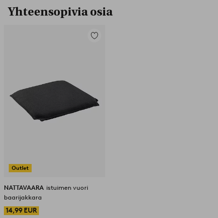
Yhteensopivia osia
Lisää
suosikkeihin
Outlet
NATTAVAARA
istuimen vuori
baarijakkara
14,99 EUR