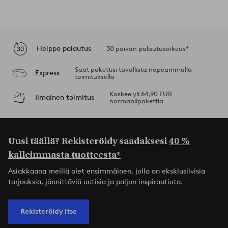
Helppo palautus
30 päivän palautusoikeus*
Saat pakettisi tavallista nopeammalla
Express
toimituksella
Koskee yli 64,90 EUR
Ilmainen toimitus
normaalipakettia
Uusi täällä? Rekisteröidy saadaksesi
40 %
kalleimmasta tuotteesta*
Asiakkaana meillä olet ensimmäinen, jolla on eksklusiivisia
tarjouksia, jännittäviä uutisia ja paljon inspiraatiota.
Rekisteröidy itse