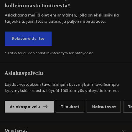
kalleimmasta tuotteesta*
Asiakkaana meillä olet ensimmäinen, jolla on eksklusiivisia
tarjouksia, jännittäviä uutisia ja paljon inspiraatiota.
Rekisteröidy itse
* Katso tarjouksen ehdot rekisteröitymisen yhteydessä
Asiakaspalvelu
Löydät vastauksen tavallisimpiin kysymyksiin Tavallisimpia
kysymyksiä -osiosta. Löydät täältä myös yhteystietomme.
Asiakaspalvelu
Tilaukset
Maksutavat
T
Omat sivut