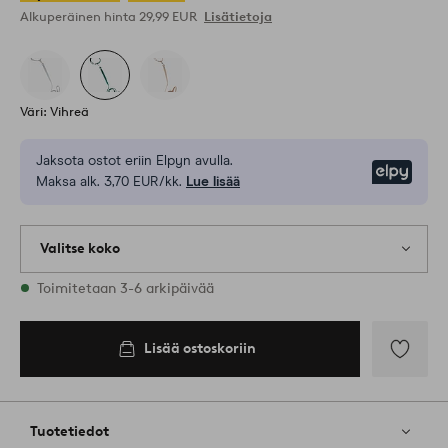
Alkuperäinen hinta
29,99 EUR
Lisätietoja
Väri: Vihreä
Jaksota ostot eriin Elpyn avulla.
Elpy
Maksa alk. 3,70 EUR/kk.
Lue lisää
Valitse koko
1 varastossa olevat koot
Toimitetaan 3-6 arkipäivää
L
Lisää ostoskoriin
Lisää
ostoskoriin
Lisää
suosikkeih
Tuotetiedot