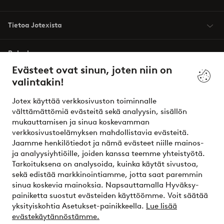
Tietoa Jotexista
Palvelumme
Evästeet ovat sinun, joten niin on
valintakin!
Ehdot
Jotex käyttää verkkosivuston toiminnalle
Ystävät
välttämättömiä evästeitä sekä analyysin, sisällön
mukauttamisen ja sinua koskevamman
verkkosivustoelämyksen mahdollistavia evästeitä.
Jaamme henkilötiedot ja nämä evästeet niille mainos-
Turvalliset maksut – maksa nyt tai erissä
ja analyysiyhtiöille, joiden kanssa teemme yhteistyötä.
Tarkoituksena on analysoida, kuinka käytät sivustoa,
Haluatko tietää
lisää maksuvaihtoehdoistamme
?
sekä edistää markkinointiamme, jotta saat paremmin
elpy
sinua koskevia mainoksia. Napsauttamalla Hyväksy-
painiketta suostut evästeiden käyttöömme. Voit säätää
yksityiskohtia Asetukset-painikkeella.
Lue lisää
evästekäytännöstämme.