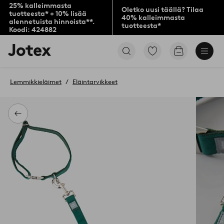
25% kalleimmasta
Oletko uusi täällä? Tilaa
tuotteesta* + 10% lisää
40% kalleimmasta
alennetuista hinnoista**.
tuotteesta*
Koodi: 424882
Jotex-
Siirry
Siirry
logo
merkittyihin
ostoskoriin
–
suosikkituotteisiin
siirry
Lemmikkieläimet
Eläintarvikkeet
aloitussivulle
Takaisin