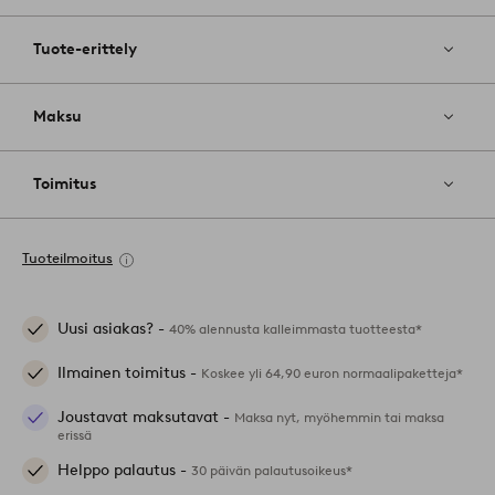
Tuote-erittely
Maksu
Toimitus
Tuoteilmoitus
Uusi asiakas? -
40% alennusta kalleimmasta tuotteesta*
Ilmainen toimitus -
Koskee yli 64,90 euron normaalipaketteja*
Joustavat maksutavat -
Maksa nyt, myöhemmin tai maksa
erissä
Helppo palautus -
30 päivän palautusoikeus*