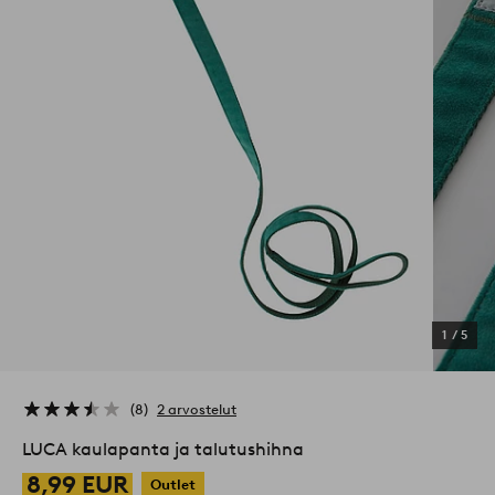
1
/
5
8
2 arvostelut
LUCA kaulapanta ja talutushihna
8,99 EUR
Outlet