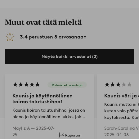
Muut ovat tätä mieltä
3.4
perustuen
8
arvosanaan
Näytä kaikki arvostelut (2)
Vahvistettu ostaja
Kaunis ja käytännöllinen
Kaunis väri ja
koiran talutushihna!
Kaunis mutta ei 
Kaunis koiran talutushihna, jossa on
kuten voin pääte
hieno ja käytännöllinen lukko, joka
käytöksestä. Kuit
on helppo sekä sulkea että avata!
hieno hihna ja p
Mayliz A —
2025-07-
Sarah-Carolina 
Erittäin tyytyväinen!👍😊
kävelyyn.
25
2025-04-06
Raportoi