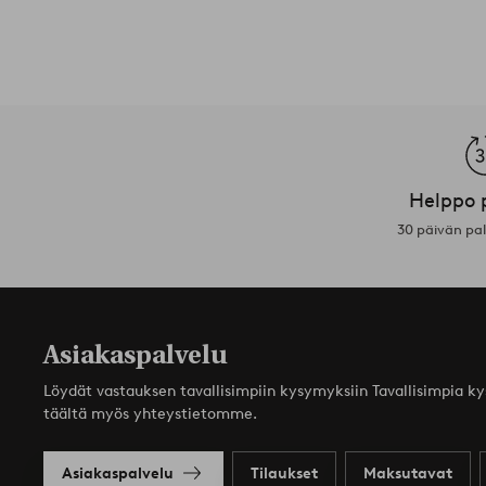
Helppo 
30 päivän pa
Asiakaspalvelu
Löydät vastauksen tavallisimpiin kysymyksiin Tavallisimpia k
täältä myös yhteystietomme.
Asiakaspalvelu
Tilaukset
Maksutavat