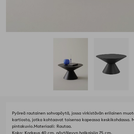
Pyöreä rautainen sohvapöytä, jossa virkistävän erilainen mu
kartiosta, jotka kohtaavat toisensa kapeassa keskikohdassa. 
pintakuvio.
Materiaali: Rautaa.
Koko: Korkeus 40 cm, pöytälevyn halkaisija 75 cm.