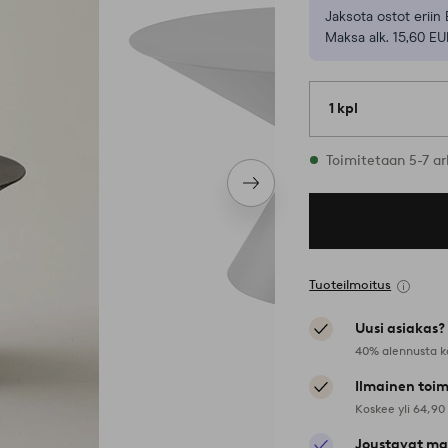
Jaksota ostot eriin 
Maksa alk. 15,60 EU
1 kpl
Varastossa
Toimitetaan 5-7 ar
Seuraava
tuote
Tuoteilmoitus
Uusi asiakas?
40% alennusta k
Ilmainen toim
Koskee yli 64,90
Joustavat ma