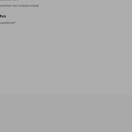
emmin tai maksa erissä
tus
tusoikeus*