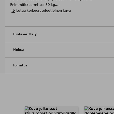
Enimmäiskuormitus: 30 kg.
Hoito-ohje: Pyyhitään kevyesti kostutetulla liinalla.
Lataa korkearesoluutioinen kuva
Vinkki: Mikäli sinulla on herkästi naarmuuntuva lattia, aseta
alle.
Tuotenumero: 1723286-01-0
Tuote-erittely
Maksu
Toimitus