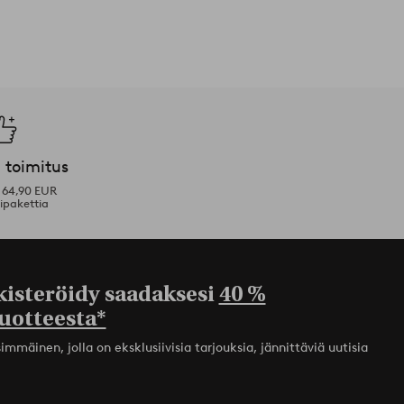
 toimitus
i 64,90 EUR
ipakettia
kisteröidy saadaksesi
40 %
uotteesta*
mmäinen, jolla on eksklusiivisia tarjouksia, jännittäviä uutisia