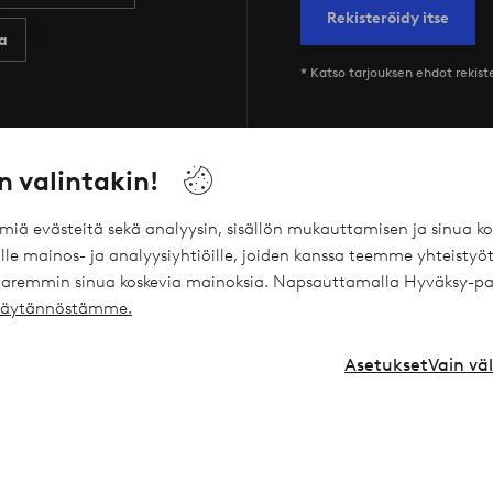
Rekisteröidy itse
a
* Katso tarjouksen ehdot rekis
n valintakin!
Palvelumme
Ehdot
ömiä evästeitä sekä analyysin, sisällön mukauttamisen ja sinua
le mainos- ja analyysiyhtiöille, joiden kanssa teemme yhteistyöt
Joustavat maksutavat Elpyn kautta
Yleiset ehdot -
 paremmin sinua koskevia mainoksia. Napsauttamalla Hyväksy-pa
ekäytännöstämme.
Ellos Vakuutukset
Yleiset ehdot -
Ellos Yksityislaina
Henkilötietok
Asetukset
Vain vä
Lahjakortti
Cookies
Affiliates