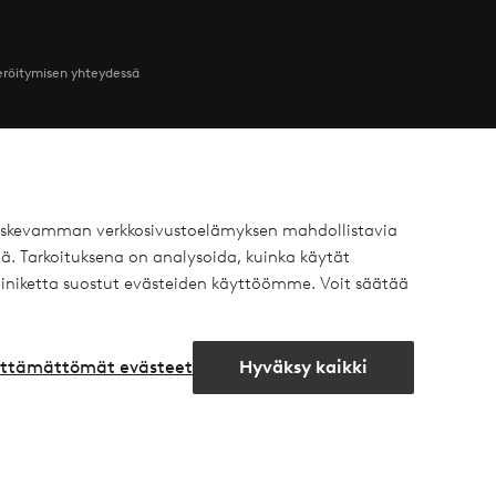
teröitymisen yhteydessä
Ystävät
 koskevamman verkkosivustoelämyksen mahdollistavia
ä. Tarkoituksena on analysoida, kuinka käytät
 Yksityisasiakas
Ellos
iniketta suostut evästeiden käyttöömme. Voit säätää
 Yritysasiakas
Homeroom
äytäntö
Elpy
lttämättömät evästeet
Hyväksy kaikki
Avaa
chat-
laatikko