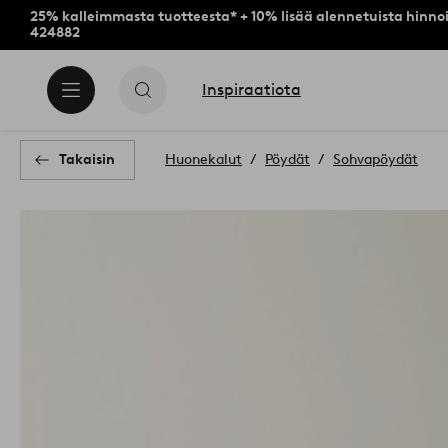
25% kalleimmasta tuotteesta* + 10% lisää alennetuista hinnoi
424882
Inspiraatiota
Takaisin
Huonekalut
Pöydät
Sohvapöydät