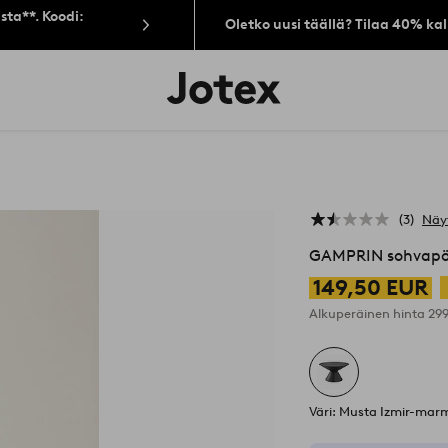
sta**. Koodi:
Oletko uusi täällä? Tilaa 40% ka
Jotex-
logo
–
siirry
aloitussivulle
3
Näy
GAMPRIN sohvapöy
149,50 EUR
Alkuperäinen hinta
29
Väri: Musta Izmir-ma