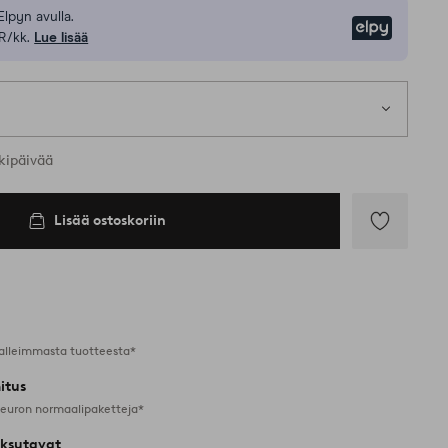
Elpyn avulla.
Elpy
R/kk.
Lue lisää
kipäivää
Lisää ostoskoriin
Lisää
suosikkeihin
alleimmasta tuotteesta*
itus
 euron normaalipaketteja*
ksutavat