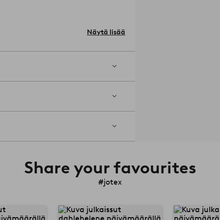
 huopatassut tai muu suoja huonekalun
Näytä lisää
Share your favourites
#jotex