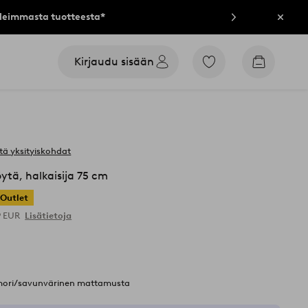
lleimmasta tuotteesta*
Sulje
Kirjaudu sisään
Siirry
Siirry
merkittyihin
ostoskori
suosikkituotteisiin
tä yksityiskohdat
tä, halkaisija 75 cm
Outlet
9 EUR
Lisätietoja
rmori/savunvärinen mattamusta