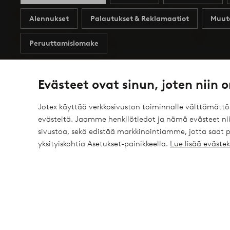
Alennukset
Palautukset & Reklamaatiot
Muut
Peruuttamislomake
Evästeet ovat sinun, joten niin o
Omat sivut
Tietoa Jotexista
Jotex käyttää verkkosivuston toiminnalle välttämätt
evästeitä. Jaamme henkilötiedot ja nämä evästeet niil
Profiilini
Tietoa Jotexista
sivustoa, sekä edistää markkinointiamme, jotta saat
yksityiskohtia Asetukset-painikkeella.
Lue lisää eväst
Tapahtumat
Tietoa Ellos Groupista
Tilaushistoria
Kestävä kehitys
Tarjoukset
Business inquiries
Saavutettavuusseloste