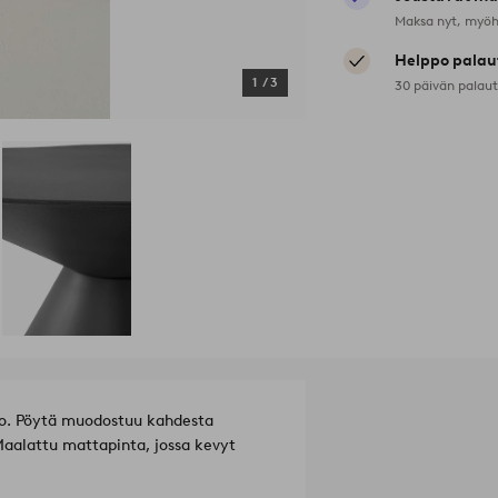
Maksa nyt, myöh
Helppo palau
1
/
3
30 päivän palau
oto. Pöytä muodostuu kahdesta
Maalattu mattapinta, jossa kevyt