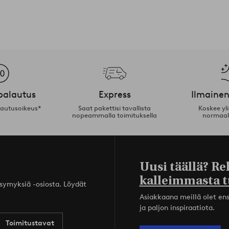
palautus
Express
Ilmainen
lautusoikeus*
Saat pakettisi tavallista
Koskee yl
nopeammalla toimituksella
normaal
Uusi täällä? Re
kalleimmasta t
ysymyksiä -osiosta. Löydät
Asiakkaana meillä olet ensi
ja paljon inspiraatiota.
Toimitustavat