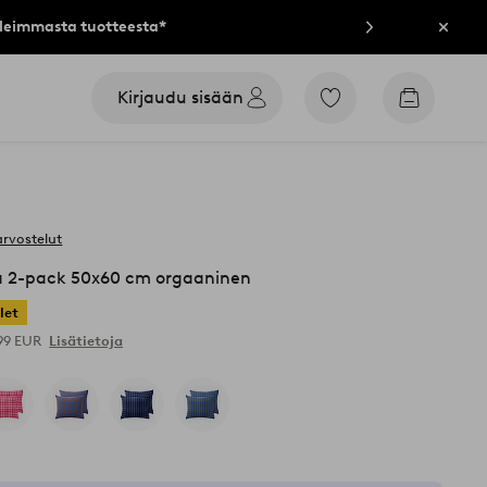
lleimmasta tuotteesta*
Sulje
Kirjaudu sisään
Siirry
Siirry
merkittyihin
ostoskori
suosikkituotteisiin
arvostelut
a 2-pack 50x60 cm orgaaninen
let
,99 EUR
Lisätietoja