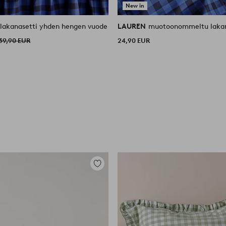
New in
ilakanasetti yhden hengen vuode
LAUREN
muotoonommeltu lakan
39,90 EUR
24,90 EUR
Lisää
suosikkeihin