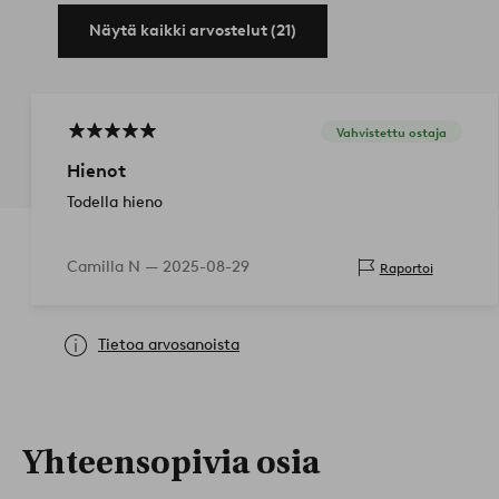
Näytä kaikki arvostelut (21)
Vahvistettu ostaja
Hienot
Todella hieno
Camilla N —
2025-08-29
Raportoi
Tietoa arvosanoista
Yhteensopivia osia