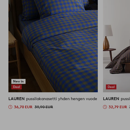
New in
Deal
Deal
LAUREN
pussilakanasetti yhden hengen vuode
LAUREN
puss
36,70 EUR
39,90 EUR
32,79 EUR