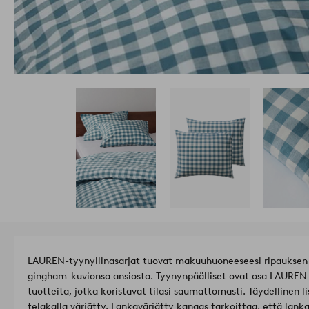
LAUREN-tyynyliinasarjat tuovat makuuhuoneeseesi ripauksen 
gingham-kuvionsa ansiosta. Tyynynpäälliset ovat osa LAUREN-
tuotteita, jotka koristavat tilasi saumattomasti. Täydellinen li
telakalla värjätty. Lankavärjätty kangas tarkoittaa, että lank