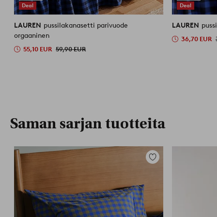
Deal
Deal
LAUREN
pussilakanasetti parivuode
LAUREN
puss
orgaaninen
36,70 EUR
55,10 EUR
59,90 EUR
Saman sarjan tuotteita
Lisää
suosikkeihin