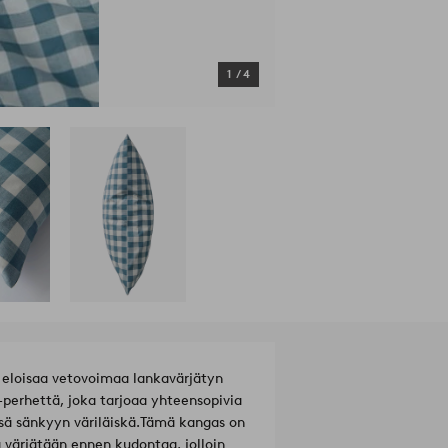
1
/
4
eloisaa vetovoimaa lankavärjätyn
perhettä, joka tarjoaa yhteensopivia
sä sänkyyn väriläiskä.
Tämä kangas on
a värjätään ennen kudontaa, jolloin