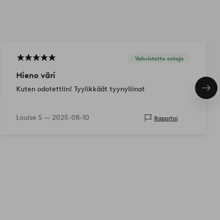
Vahvistettu ostaja
Hieno väri
Kuten odotettiin! Tyylikkäät tyynyliinat
Seu
tuo
Louise S —
2025-08-10
Raportoi