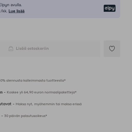
Elpyn avulla.
Elpy
/kk.
Lue lisää
Lisää ostoskoriin
Lisää
suosikkeihin
40% alennusta kalleimmasta tuotteesta*
us -
Koskee yli 64,90 euron normaalipaketteja*
utavat -
Maksa nyt, myöhemmin tai maksa erissä
 -
30 päivän palautusoikeus*