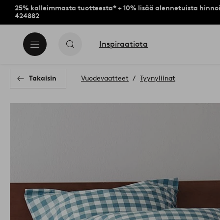
25% kalleimmasta tuotteesta* + 10% lisää alennetuista hinnoi
424882
Inspiraatiota
Takaisin
Vuodevaatteet
Tyynyliinat