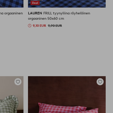
Deal
a orgaaninen
LAUREN
FRILL tyynyliina röyhelöinen
L
orgaaninen 50x60 cm
9,10 EUR
9,90 EUR
Lisää
Lisää
suosikkeihin
suosikkei