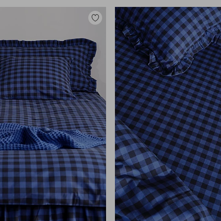
Lisää
suosikkeihin