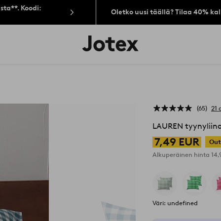
sta**. Koodi:
Oletko uusi täällä? Tilaa 40% ka
Jotex-
logo
–
siirry
aloitussivulle
65
21 
LAUREN tyynyliin
7,49 EUR
Out
Alkuperäinen hinta
14
Väri: undefined