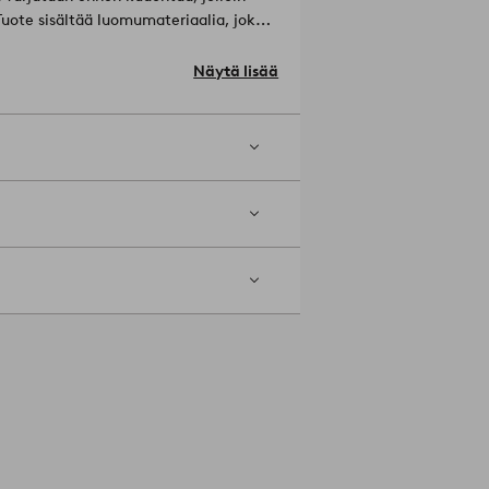
Tuote sisältää luomumateriaalia, joka
 muuntogeenisiä eliöitä (GMO). Tämä
sekä parempaa maaperän
Näytä lisää
Materiaali: 100% Puuvilla.
).
kaisuainetta. Rumpukuivaa
 kuivapesua. Pesu samanväristen kanssa.
5 %.
Tuotenumero: 1930883-04-05