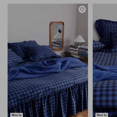
Lisää
suosikkeihin
New in
New in