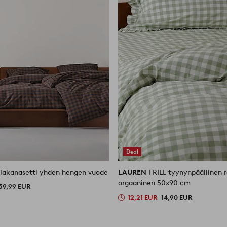
Deal
ilakanasetti yhden hengen vuode
LAUREN
FRILL tyynynpäällinen 
orgaaninen 50x90 cm
39,99 EUR
12,21 EUR
14,90 EUR