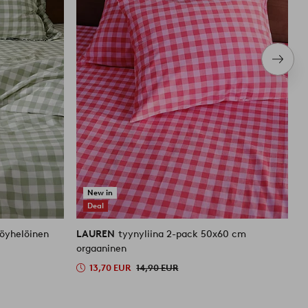
Seura
tuote
New in
Deal
röyhelöinen
LAUREN
tyynyliina 2-pack 50x60 cm
L
orgaaninen
13,70 EUR
14,90 EUR