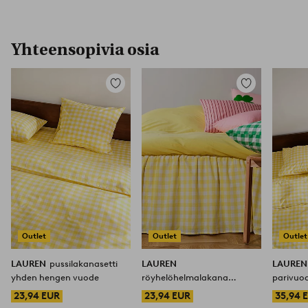
Yhteensopivia osia
Lisää
Lisää
suosikkeihin
suosikkeihin
Outlet
Outlet
Outlet
LAUREN
pussilakanasetti
LAUREN
LAURE
yhden hengen vuode
röyhelöhelmalakana
parivuo
orgaaninen korkeus 45 cm
23,94 EUR
23,94 EUR
35,94 