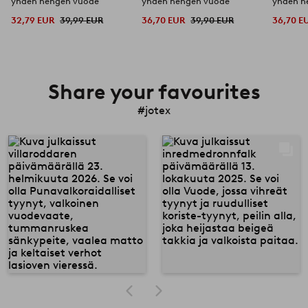
yhden hengen vuode
yhden hengen vuode
yhden h
32,79 EUR
39,99 EUR
36,70 EUR
39,90 EUR
36,70 E
Share your favourites
#jotex