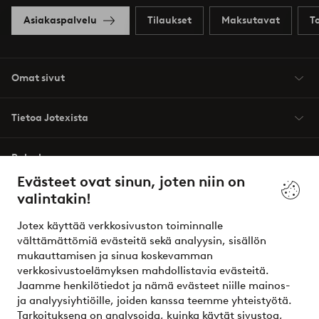
Asiakaspalvelu
Tilaukset
Maksutavat
T
Omat sivut
Tietoa Jotexista
Palvelumme
Evästeet ovat sinun, joten niin on
valintakin!
Ehdot
Jotex käyttää verkkosivuston toiminnalle
Ystävät
välttämättömiä evästeitä sekä analyysin, sisällön
mukauttamisen ja sinua koskevamman
verkkosivustoelämyksen mahdollistavia evästeitä.
Jaamme henkilötiedot ja nämä evästeet niille mainos-
Turvalliset maksut – maksa nyt tai erissä
ja analyysiyhtiöille, joiden kanssa teemme yhteistyötä.
Tarkoituksena on analysoida, kuinka käytät sivustoa,
Haluatko tietää
lisää maksuvaihtoehdoistamme
?