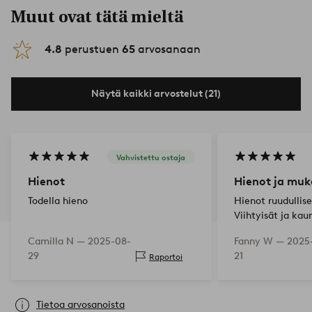
Muut ovat tätä mieltä
4.8
perustuen
65
arvosanaan
Näytä kaikki arvostelut (21)
Vahvistettu ostaja
Hienot
Hienot ja muk
Todella hieno
Hienot ruudullise
Viihtyisät ja kaun
Camilla N —
2025-08-
Fanny W —
2025
29
21
Raportoi
Tietoa arvosanoista