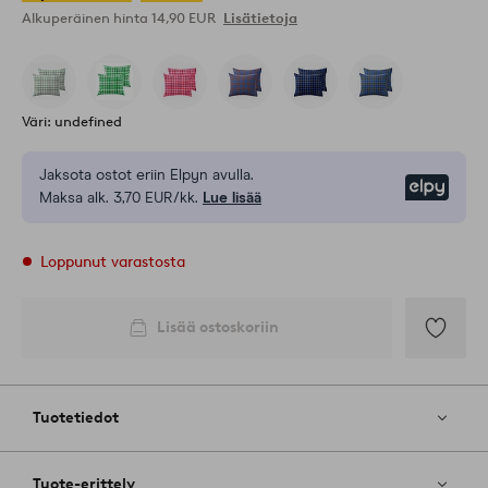
Alkuperäinen hinta
14,90 EUR
Lisätietoja
Väri: undefined
Jaksota ostot eriin Elpyn avulla.
Elpy
Maksa alk. 3,70 EUR/kk.
Lue lisää
Loppunut varastosta
Lisää ostoskoriin
Lisää
suosikkeih
Tuotetiedot
Tuote-erittely