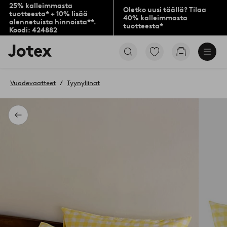
25% kalleimmasta
Oletko uusi täällä? Tilaa
tuotteesta* + 10% lisää
40% kalleimmasta
alennetuista hinnoista**.
tuotteesta*
Koodi: 424882
Jotex-
Siirry
Siirry
logo
merkittyihin
ostoskoriin
–
suosikkituotteisiin
siirry
Vuodevaatteet
Tyynyliinat
aloitussivulle
Takaisin