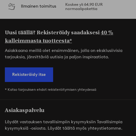
Koskee yli 64,90 EUR
Ilmainen toimitus
normaalipakettia
Uusi täällä? Rekisteröidy saadaksesi
40 %
kalleimmasta tuotteesta*
Asiakkaana meillä olet ensimmäinen, jolla on eksklusiivisia
tarjouksia, jännittäviä uutisia ja paljon inspiraatiota.
Rekisteröidy itse
* Katso tarjouksen ehdot rekisteröitymisen yhteydessä
Asiakaspalvelu
Löydät vastauksen tavallisimpiin kysymyksiin Tavallisimpia
kysymyksiä -osiosta. Löydät täältä myös yhteystietomme.