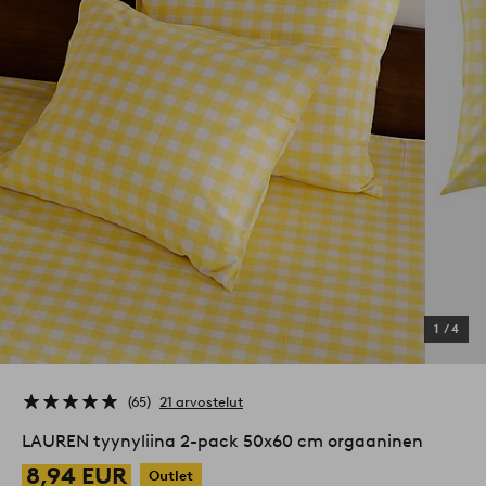
1
/
4
65
21 arvostelut
LAUREN tyynyliina 2-pack 50x60 cm orgaaninen
8,94 EUR
Outlet