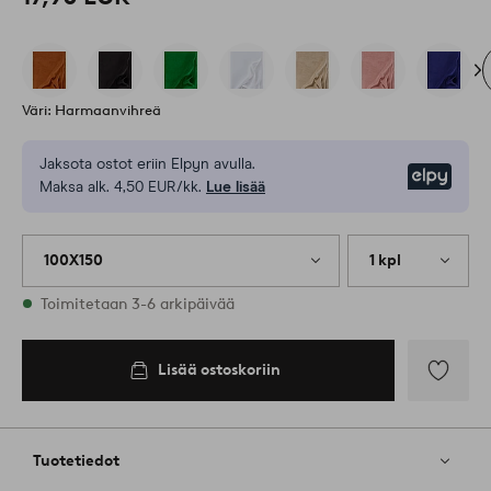
Väri: Harmaanvihreä
Jaksota ostot eriin Elpyn avulla.
Elpy
Maksa alk. 4,50 EUR/kk.
Lue lisää
100X150
1 kpl
Varastossa
Toimitetaan 3-6 arkipäivää
Lisää ostoskoriin
Lisää
suosikkeih
Tuotetiedot