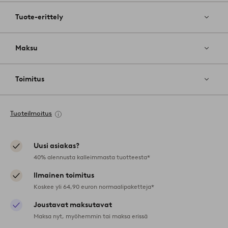
Tuote-erittely
Maksu
Toimitus
Tuoteilmoitus
Uusi asiakas?
40% alennusta kalleimmasta tuotteesta*
Ilmainen toimitus
Koskee yli 64,90 euron normaalipaketteja*
Joustavat maksutavat
Maksa nyt, myöhemmin tai maksa erissä