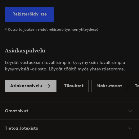
Rekisteröidy itse
* Katso tarjouksen ehdot rekisteröitymisen yhteydessä
Asiakaspalvelu
Löydät vastauksen tavallisimpiin kysymyksiin Tavallisimpia
kysymyksiä -osiosta. Löydät täältä myös yhteystietomme.
Asiakaspalvelu
Tilaukset
Maksutavat
T
Omat sivut
Tietoa Jotexista