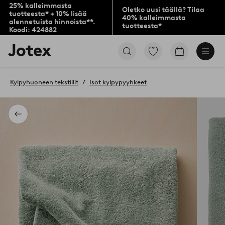
25% kalleimmasta
Oletko uusi täällä? Tilaa
tuotteesta* + 10% lisää
40% kalleimmasta
alennetuista hinnoista**.
tuotteesta*
Koodi: 424882
Jotex-
Siirry
Siirry
logo
merkittyihin
ostoskoriin
–
suosikkituotteisiin
siirry
Kylpyhuoneen tekstiilit
Isot kylpypyyhkeet
aloitussivulle
Takaisin