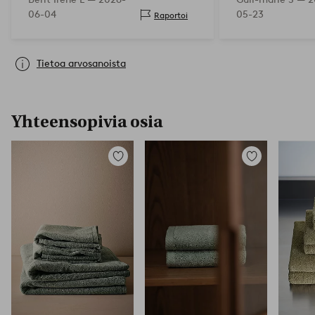
06-04
05-23
Raportoi
Tietoa arvosanoista
Yhteensopivia osia
Lisää
Lisää
suosikkeihin
suosikkeihin