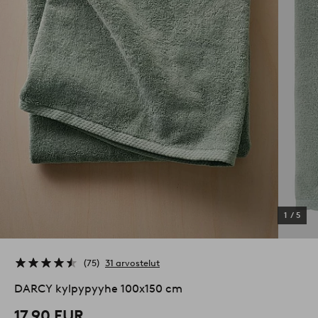
1
/
5
75
31 arvostelut
DARCY kylpypyyhe 100x150 cm
17,90 EUR