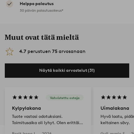
Helppo palautus
30 päivän palautusoikeus*
Muut ovat tätä mieltä
4.7
perustuen
75
arvosanaan
Näytä kaikki arvostelut (31)
Vahvistettu ostaja
Kylpylakana
Uimalakana
Tuote vastasi odotuksiani.
Hyvä laatu, pidän
Toimitusaika oli lyhyt. Olen erittäin
keltainen sävy.
tyytyväinen.
Berit Irene L —
2026-
Gull-marie S —
2