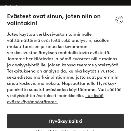
Palvelumme
Evästeet ovat sinun, joten niin on
valintakin!
Ehdot
Jotex käyttää verkkosivuston toiminnalle
Ystävät
välttämättömiä evästeitä sekä analyysin, sisällön
mukauttamisen ja sinua koskevamman
verkkosivustoelämyksen mahdollistavia evästeitä.
Jaamme henkilötiedot ja nämä evästeet niille mainos-
Turvalliset maksut – maksa nyt tai erissä
ja analyysiyhtiöille, joiden kanssa teemme yhteistyötä.
Tarkoituksena on analysoida, kuinka käytät sivustoa,
Haluatko tietää
lisää maksuvaihtoehdoistamme
?
sekä edistää markkinointiamme, jotta saat paremmin
elpy
sinua koskevia mainoksia. Napsauttamalla Hyväksy-
painiketta suostut evästeiden käyttöömme. Voit säätää
yksityiskohtia Asetukset-painikkeella.
Lue lisää
evästekäytännöstämme.
Suomi - Valitse maa
Hyväksy kaikki
Instagram
Facebook