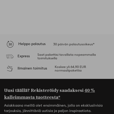
Helppo palautus
30 päivän palautusoikeus*
Saat pakettisi tavallista nopeammalla
Express
toimituksella
Koskee yli 64,90 EUR
Ilmainen toimitus
normaalipakettia
Uusi täällä? Rekisteröidy saadaksesi
40 %
kalleimmasta tuotteesta*
Asiakkaana meillä olet ensimmäinen, jolla on eksklusiivisia
tarjouksia, jännittäviä uutisia ja paljon inspiraatiota.