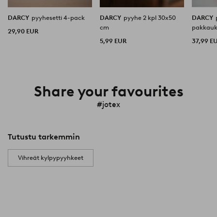
DARCY
pyyhesetti 4-pack
DARCY
pyyhe 2 kpl 30x50
DARCY
cm
pakkauk
29,90 EUR
5,99 EUR
37,99 E
Share your favourites
#jotex
Tutustu tarkemmin
Vihreät kylpypyyhkeet