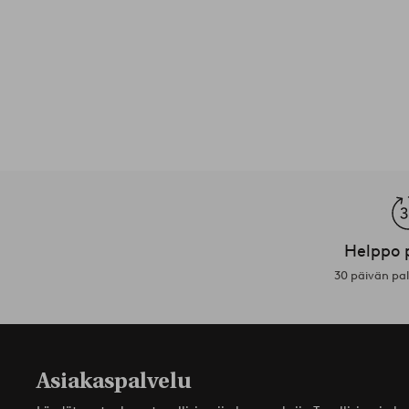
Helppo 
30 päivän pa
Asiakaspalvelu