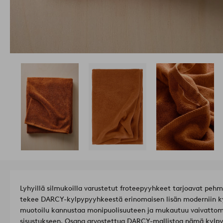
Lyhyillä silmukoilla varustetut froteepyyhkeet tarjoavat peh
tekee DARCY-kylpypyyhkeestä erinomaisen lisän moderniin k
muotoilu kannustaa monipuolisuuteen ja mukautuu vaivattom
sisustukseen. Osana arvostettua DARCY-mallistoa nämä kylpy