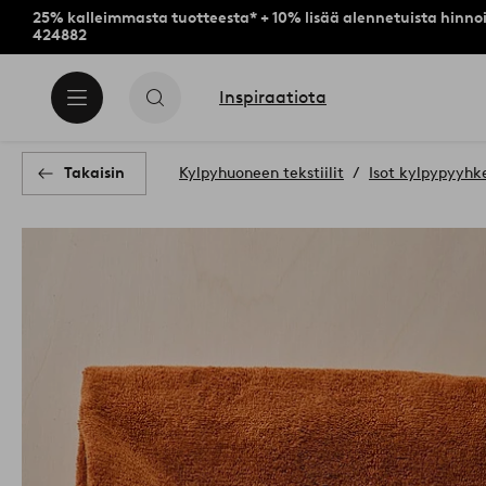
25% kalleimmasta tuotteesta* + 10% lisää alennetuista hinnoi
424882
Inspiraatiota
Takaisin
Kylpyhuoneen tekstiilit
Isot kylpypyyhk