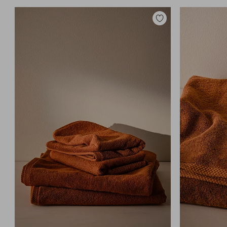
Lisää
suosikkeihin