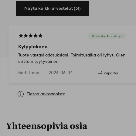
Näytä kaikki arvostelut (31)
Vahvistettu ostaja
Kylpylakana
Tuote vastasi odotuksiani. Toimitusaika oli lyhyt. Olen
erittäin tyytyväinen.
Berit Irene L —
2026-06-04
Raportoi
Tietoa arvosanoista
Yhteensopivia osia