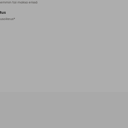
emmin tai maksa erissä
tus
tusoikeus*