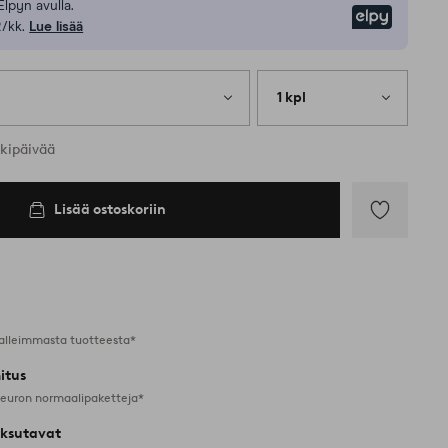
Elpyn avulla.
Elpy
/kk.
Lue lisää
1 kpl
rkipäivää
Lisää ostoskoriin
Lisää
suosikkeihin
alleimmasta tuotteesta*
itus
 euron normaalipaketteja*
ksutavat