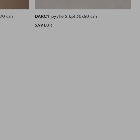
l pakkaus 50x70 cm
DARCY
pyyhe 2 kpl 30x50 cm
D
5,99 EUR
3