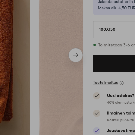
Jaksota ostot eriin 
Maksa alk. 4,50 EUR
100X150
Varastossa
Toimitetaan 3-6 a
Seuraava
tuote
Tuoteilmoitus
Uusi asiakas?
40% alennusta k
Ilmainen toim
Koskee yli 64,90
Joustavat ma