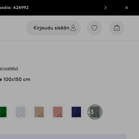
oodia: 424992
Sulje
Kirjaudu sisään
Siirry
Siirry
merkittyihin
ostoskori
suosikkituotteisiin
arvostelut
e 100x150 cm
+3