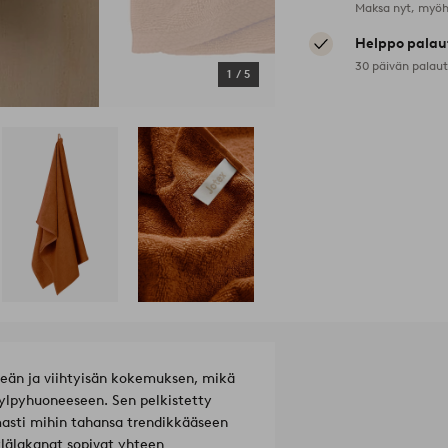
Maksa nyt, myöh
Helppo palau
30 päivän palau
1
/
5
meän ja viihtyisän kokemuksen, mikä
ylpyhuoneeseen. Sen pelkistetty
asti mihin tahansa trendikkääseen
lälakanat sopivat yhteen