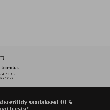
 toimitus
i 64,90 EUR
ipakettia
kisteröidy saadaksesi
40 %
uotteesta*