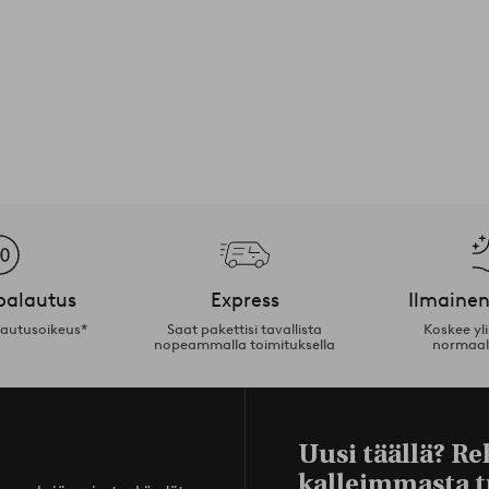
palautus
Express
Ilmainen
lautusoikeus*
Saat pakettisi tavallista
Koskee yl
nopeammalla toimituksella
normaal
Uusi täällä? Re
kalleimmasta t