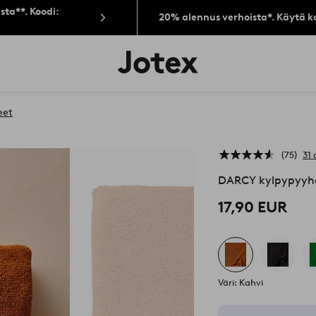
sta**. Koodi:
20% alennus verhoista*. Käytä k
Jotex-
logo
–
siirry
aloitussivulle
eet
75
31 
DARCY kylpypyyh
17,90 EUR
Väri: Kahvi