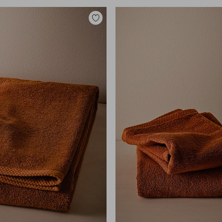
Lisää
suosikkeihin