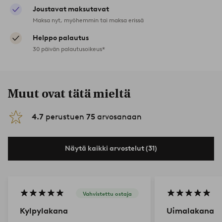
Joustavat maksutavat
Maksa nyt, myöhemmin tai maksa erissä
Helppo palautus
30 päivän palautusoikeus*
Muut ovat tätä mieltä
4.7
perustuen
75
arvosanaan
Näytä kaikki arvostelut (31)
Vahvistettu ostaja
Kylpylakana
Uimalakana