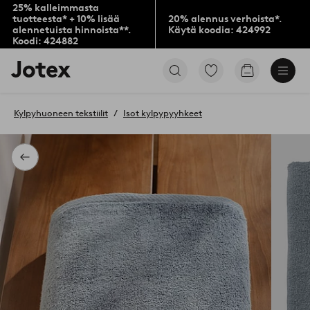
25% kalleimmasta
tuotteesta* + 10% lisää
20% alennus verhoista*.
alennetuista hinnoista**.
Käytä koodia: 424992
Koodi: 424882
Jotex-
Siirry
Siirry
logo
merkittyihin
ostoskoriin
–
suosikkituotteisiin
siirry
Kylpyhuoneen tekstiilit
Isot kylpypyyhkeet
aloitussivulle
Takaisin