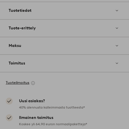
suosikkeihin
Tuotetiedot
Tuote-erittely
Maksu
Toimitus
Tuoteilmoitus
Uusi asiakas?
40% alennusta kalleimmasta tuotteesta*
Ilmainen toimitus
Koskee yli 64,90 euron normaalipaketteja*