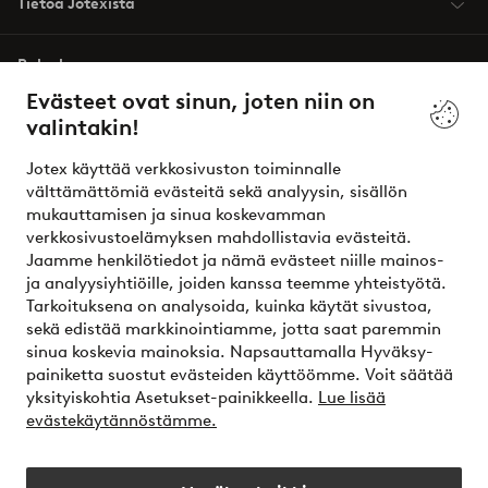
Tietoa Jotexista
Palvelumme
Evästeet ovat sinun, joten niin on
valintakin!
Ehdot
Jotex käyttää verkkosivuston toiminnalle
Ystävät
välttämättömiä evästeitä sekä analyysin, sisällön
mukauttamisen ja sinua koskevamman
verkkosivustoelämyksen mahdollistavia evästeitä.
Jaamme henkilötiedot ja nämä evästeet niille mainos-
Turvalliset maksut – maksa nyt tai erissä
ja analyysiyhtiöille, joiden kanssa teemme yhteistyötä.
Tarkoituksena on analysoida, kuinka käytät sivustoa,
Haluatko tietää
lisää maksuvaihtoehdoistamme
?
sekä edistää markkinointiamme, jotta saat paremmin
elpy
sinua koskevia mainoksia. Napsauttamalla Hyväksy-
painiketta suostut evästeiden käyttöömme. Voit säätää
yksityiskohtia Asetukset-painikkeella.
Lue lisää
evästekäytännöstämme.
Suomi - Valitse maa