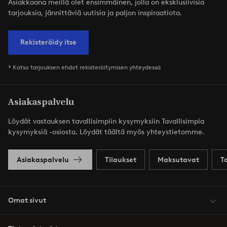
Asiakkaana meillä olet ensimmäinen, jolla on eksklusiivisia
tarjouksia, jännittäviä uutisia ja paljon inspiraatiota.
Rekisteröidy itse
* Katso tarjouksen ehdot rekisteröitymisen yhteydessä
Asiakaspalvelu
Löydät vastauksen tavallisimpiin kysymyksiin Tavallisimpia
kysymyksiä -osiosta. Löydät täältä myös yhteystietomme.
Asiakaspalvelu
Tilaukset
Maksutavat
T
Omat sivut