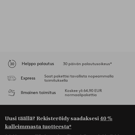
Helppo palautus
30 päivän palautusoikeus*
Saat pakettisi tavallista nopeammalla
Express
toimituksella
Koskee yli 64,90 EUR
Ilmainen toimitus
normaalipakettia
Uusi täällä? Rekisteröidy saadaksesi
40 %
kalleimmasta tuotteesta*