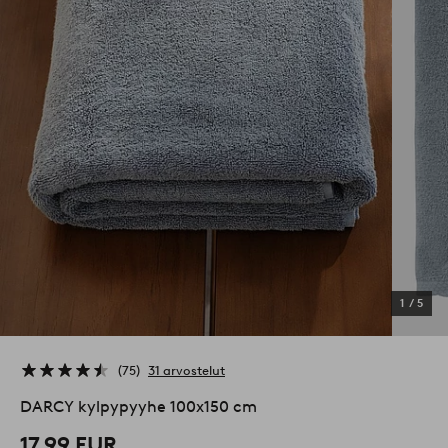
1
/
5
75
31 arvostelut
DARCY kylpypyyhe 100x150 cm
17,99 EUR