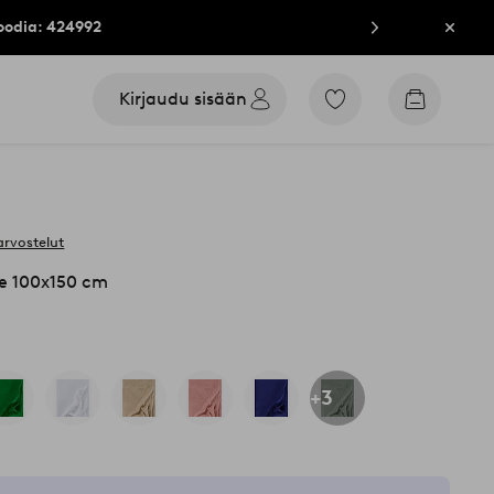
oodia: 424992
Sulje
Kirjaudu sisään
Siirry
Siirry
merkittyihin
ostoskori
suosikkituotteisiin
arvostelut
e 100x150 cm
+3