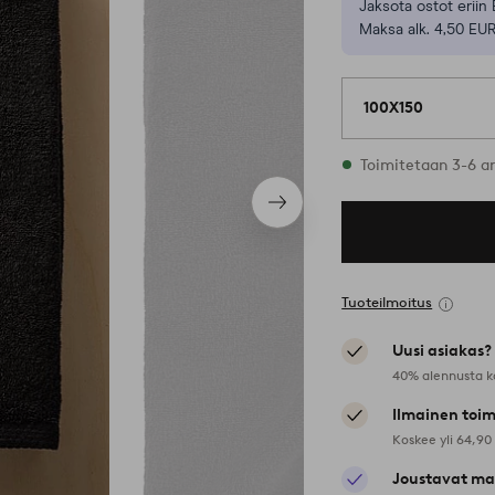
Jaksota ostot eriin 
Maksa alk. 4,50 EUR
100X150
Varastossa
Toimitetaan 3-6 a
Seuraava
tuote
Tuoteilmoitus
Uusi asiakas?
40% alennusta k
Ilmainen toim
Koskee yli 64,90
Joustavat ma