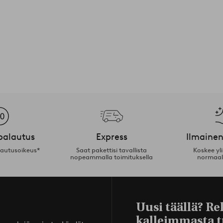
palautus
Express
Ilmainen
lautusoikeus*
Saat pakettisi tavallista
Koskee yl
nopeammalla toimituksella
normaal
Uusi täällä? Re
kalleimmasta t