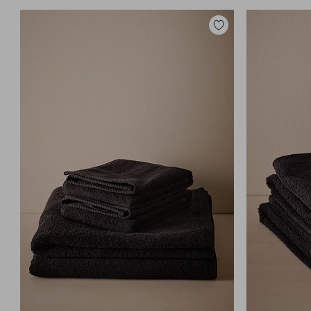
Lisää
suosikkeihin