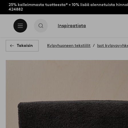
25% kalleimmasta tuotteesta* + 10% lisää alennetuista hinnoi
424882
Inspiraatiota
Takaisin
Kylpyhuoneen tekstiilit
Isot kylpypyyhk