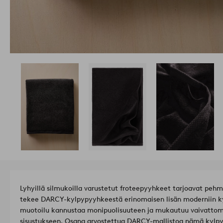
Lyhyillä silmukoilla varustetut froteepyyhkeet tarjoavat peh
tekee DARCY-kylpypyyhkeestä erinomaisen lisän moderniin k
muotoilu kannustaa monipuolisuuteen ja mukautuu vaivattom
sisustukseen. Osana arvostettua DARCY-mallistoa nämä kylpy