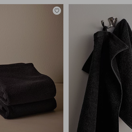
Lisää
suosikkeihin