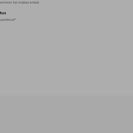
emmin tai maksa erissä
tus
tusoikeus*