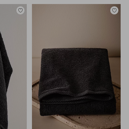
Lisää
Lisää
suosikkeihin
suosikkei