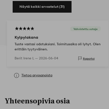
Näytä kaikki arvostelut (31)
Vahvistettu ostaja
Kylpylakana
Tuote vastasi odotuksiani. Toimitusaika oli lyhyt. Olen
erittäin tyytyväinen.
Berit Irene L —
2026-06-04
Raportoi
Tietoa arvosanoista
Yhteensopivia osia