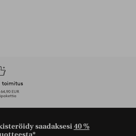
 toimitus
i 64,90 EUR
ipakettia
kisteröidy saadaksesi
40 %
uotteesta*