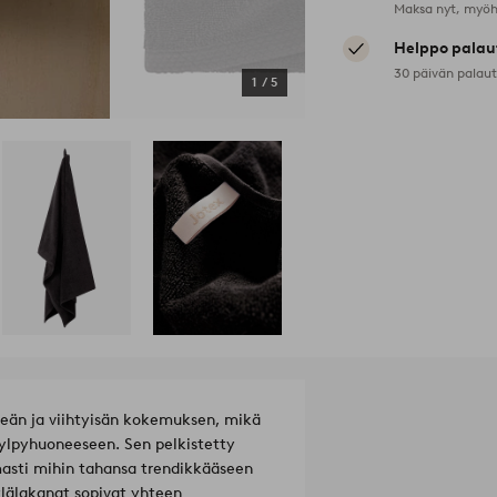
Maksa nyt, myöh
Helppo palau
30 päivän palau
1
/
5
meän ja viihtyisän kokemuksen, mikä
ylpyhuoneeseen. Sen pelkistetty
asti mihin tahansa trendikkääseen
lälakanat sopivat yhteen