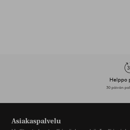
Helppo 
30 päivän pa
Asiakaspalvelu