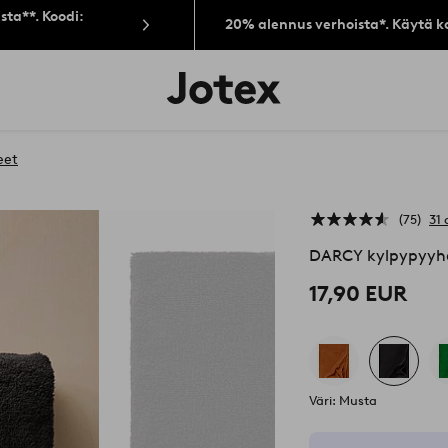
sta**. Koodi:
20% alennus verhoista*. Käytä k
Jotex-
logo
–
siirry
aloitussivulle
eet
75
31 
DARCY kylpypyyh
17,90 EUR
Väri: Musta