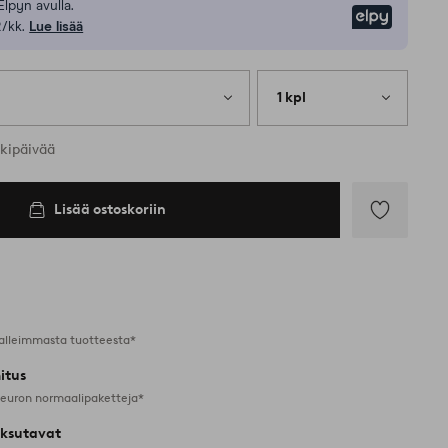
Elpyn avulla.
Elpy
/kk.
Lue lisää
1 kpl
rkipäivää
Lisää ostoskoriin
Lisää
suosikkeihin
alleimmasta tuotteesta*
itus
 euron normaalipaketteja*
ksutavat