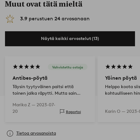
Muut ovat tätä mieltä
3.9
perustuen
24
arvosanaan
Näytä kaikki arvostelut (13)
Vahvistettu ostaja
Antibes-pöytä
Yöinen pöytä
Täysin tyytyväinen paitsi että
Helppo koota sii
toinen jalka räpytti. Mutta sain
kohtuulliseen hi
apua ja olen erittäin iloinen
Marika Z —
2023-07-
aurinkoisesta keltaisesta
20
Karin O —
2023-
Raportoi
pöydästäni.
Tietoa arvosanoista