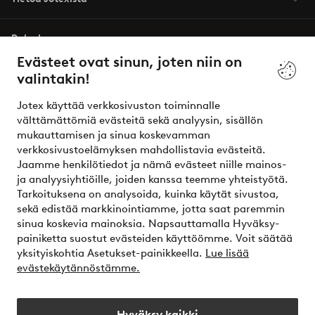
Palvelumme
Evästeet ovat sinun, joten niin on
valintakin!
Ehdot
Jotex käyttää verkkosivuston toiminnalle
Ystävät
välttämättömiä evästeitä sekä analyysin, sisällön
mukauttamisen ja sinua koskevamman
verkkosivustoelämyksen mahdollistavia evästeitä.
Jaamme henkilötiedot ja nämä evästeet niille mainos-
Turvalliset maksut – maksa nyt tai erissä
ja analyysiyhtiöille, joiden kanssa teemme yhteistyötä.
Tarkoituksena on analysoida, kuinka käytät sivustoa,
Haluatko tietää
lisää maksuvaihtoehdoistamme
?
sekä edistää markkinointiamme, jotta saat paremmin
elpy
sinua koskevia mainoksia. Napsauttamalla Hyväksy-
painiketta suostut evästeiden käyttöömme. Voit säätää
yksityiskohtia Asetukset-painikkeella.
Lue lisää
evästekäytännöstämme.
Suomi - Valitse maa
Hyväksy kaikki