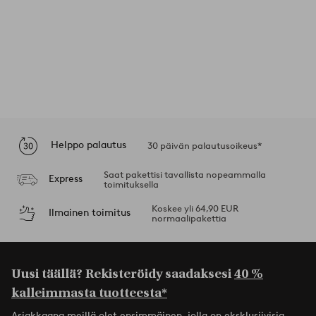
Helppo palautus
30 päivän palautusoikeus*
Saat pakettisi tavallista nopeammalla
Express
toimituksella
Koskee yli 64,90 EUR
Ilmainen toimitus
normaalipakettia
Uusi täällä? Rekisteröidy saadaksesi
40 %
kalleimmasta tuotteesta*
Asiakkaana meillä olet ensimmäinen, jolla on eksklusiivisia