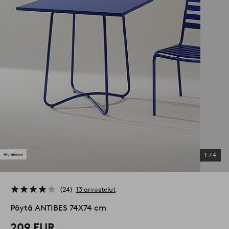
1
/
4
24
13 arvostelut
Pöytä ANTIBES 74X74 cm
209 EUR