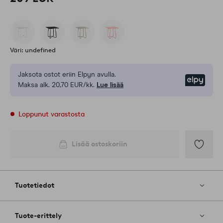
Väri: undefined
Jaksota ostot eriin Elpyn avulla.
Elpy
Maksa alk. 20,70 EUR/kk.
Lue lisää
Loppunut varastosta
Lisää ostoskoriin
Lisää
suosikkeih
Tuotetiedot
Tuote-erittely