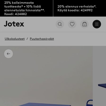
25% kalleimmasta
tuotteesta* + 10% lisää
20% alennus verhoista*.
alennetuista hinnoista**.
Käytä koodia: 424992
Koodi: 424882
Jotex-
Siirry
Siirry
logo
merkittyihin
ostoskoriin
–
suosikkituotteisiin
siirry
Ulkokalusteet
Puutarhapöydät
aloitussivulle
Takaisin