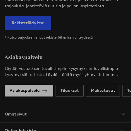
tarjouksia, jännittäviä uutisia ja paljon inspiraatiota.
Rekisteröidy itse
* Katso tarjouksen ehdot rekisteröitymisen yhteydessä
Asiakaspalvelu
Löydät vastauksen tavallisimpiin kysymyksiin Tavallisimpia
kysymyksiä -osiosta. Löydät täältä myös yhteystietomme.
Asiakaspalvelu
Tilaukset
Maksutavat
T
Omat sivut
Tietoa Jotexista