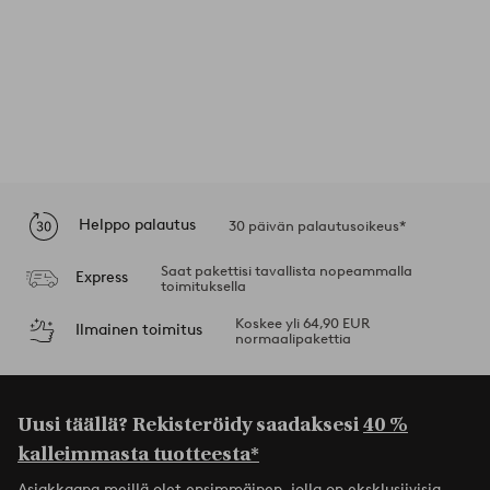
Helppo palautus
30 päivän palautusoikeus*
Saat pakettisi tavallista nopeammalla
Express
toimituksella
Koskee yli 64,90 EUR
Ilmainen toimitus
normaalipakettia
Uusi täällä? Rekisteröidy saadaksesi
40 %
kalleimmasta tuotteesta*
Asiakkaana meillä olet ensimmäinen, jolla on eksklusiivisia