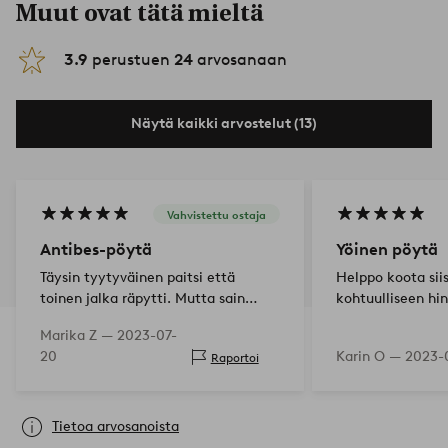
Muut ovat tätä mieltä
3.9
perustuen
24
arvosanaan
Näytä kaikki arvostelut (13)
Vahvistettu ostaja
Antibes-pöytä
Yöinen pöytä
Täysin tyytyväinen paitsi että
Helppo koota sii
toinen jalka räpytti. Mutta sain
kohtuulliseen hi
apua ja olen erittäin iloinen
Marika Z —
2023-07-
aurinkoisesta keltaisesta
20
Karin O —
2023-
Raportoi
pöydästäni.
Tietoa arvosanoista