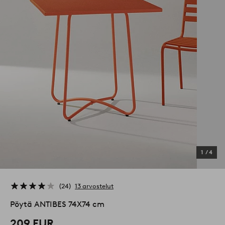
1
/
4
24
13 arvostelut
Pöytä ANTIBES 74X74 cm
209 EUR