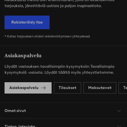
tarjouksia, jännittäviä uutisia ja paljon inspiraatiota.
Rekisteröidy itse
* Katso tarjouksen ehdot rekisteröitymisen yhteydessä
Asiakaspalvelu
Löydät vastauksen tavallisimpiin kysymyksiin Tavallisimpia
kysymyksiä -osiosta. Löydät täältä myös yhteystietomme.
Asiakaspalvelu
Tilaukset
Maksutavat
T
Omat sivut
Tietoa Jotexista