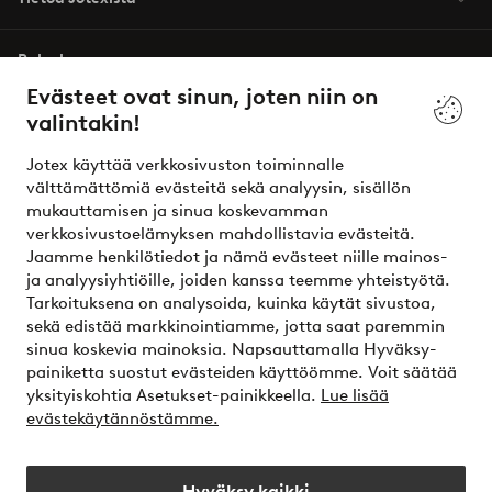
Palvelumme
Evästeet ovat sinun, joten niin on
valintakin!
Ehdot
Jotex käyttää verkkosivuston toiminnalle
Ystävät
välttämättömiä evästeitä sekä analyysin, sisällön
mukauttamisen ja sinua koskevamman
verkkosivustoelämyksen mahdollistavia evästeitä.
Jaamme henkilötiedot ja nämä evästeet niille mainos-
Turvalliset maksut – maksa nyt tai erissä
ja analyysiyhtiöille, joiden kanssa teemme yhteistyötä.
Tarkoituksena on analysoida, kuinka käytät sivustoa,
Haluatko tietää
lisää maksuvaihtoehdoistamme
?
sekä edistää markkinointiamme, jotta saat paremmin
elpy
sinua koskevia mainoksia. Napsauttamalla Hyväksy-
painiketta suostut evästeiden käyttöömme. Voit säätää
yksityiskohtia Asetukset-painikkeella.
Lue lisää
evästekäytännöstämme.
Suomi - Valitse maa
Hyväksy kaikki