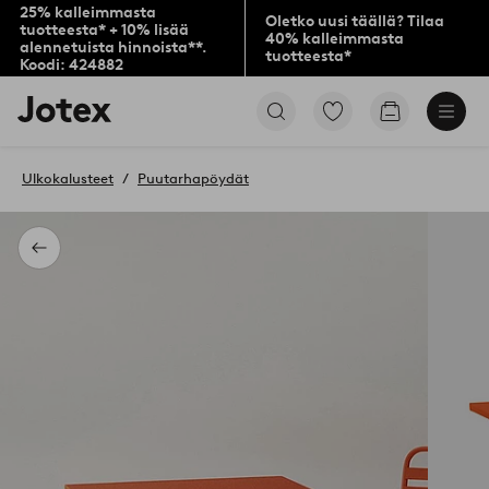
25% kalleimmasta
Oletko uusi täällä? Tilaa
tuotteesta* + 10% lisää
40% kalleimmasta
alennetuista hinnoista**.
tuotteesta*
Koodi: 424882
Jotex-
Siirry
Siirry
logo
merkittyihin
ostoskoriin
–
suosikkituotteisiin
siirry
Ulkokalusteet
Puutarhapöydät
aloitussivulle
Takaisin