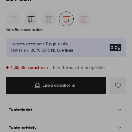
Väri: Ruosteenruskea
Jaksota ostot eriin Elpyn avulla.
Elpy
Maksa alk. 20,70 EUR/kk.
Lue lisää
1 jäljellä varastossa
Toimitetaan 3-6 arkipäivää
Lisää ostoskoriin
Lisää
ostoskoriin
Lisää
suosikkeih
Tuotetiedot
Tuote-erittely