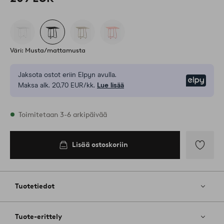
Väri: Musta/mattamusta
Jaksota ostot eriin Elpyn avulla.
Elpy
Maksa alk. 20,70 EUR/kk.
Lue lisää
Varastossa
Toimitetaan 3-6 arkipäivää
Lisää ostoskoriin
Lisää
ostoskoriin
Lisää
suosikkeih
Tuotetiedot
Tuote-erittely