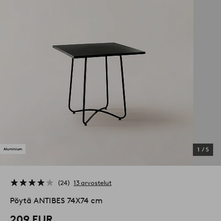
1
/
5
24
13 arvostelut
Pöytä ANTIBES 74X74 cm
209 EUR