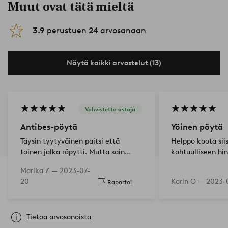
Muut ovat tätä mieltä
3.9
perustuen
24
arvosanaan
Näytä kaikki arvostelut (13)
Vahvistettu ostaja
Antibes-pöytä
Yöinen pöytä
Täysin tyytyväinen paitsi että
Helppo koota sii
toinen jalka räpytti. Mutta sain
kohtuulliseen hi
apua ja olen erittäin iloinen
Marika Z —
2023-07-
aurinkoisesta keltaisesta
20
Karin O —
2023-
Raportoi
pöydästäni.
Tietoa arvosanoista