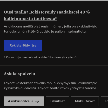
Uusi täällä? Rekisteröidy saadaksesi
40 %
kalleimmasta tuotteesta*
Asiakkaana meillä olet ensimmäinen, jolla on eksklusiivisia
tarjouksia, jännittäviä uutisia ja paljon inspiraatiota.
Rekisteröidy itse
* Katso tarjouksen ehdot rekisteröitymisen yhteydessä
Asiakaspalvelu
Löydät vastauksen tavallisimpiin kysymyksiin Tavallisimpia
kysymyksiä -osiosta. Löydät täältä myös yhteystietomme.
Asiakaspalvelu
Tilaukset
Maksutavat
T