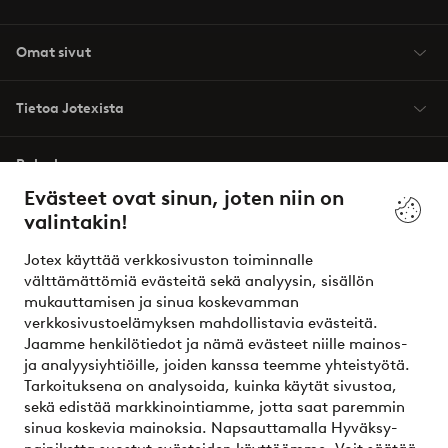
Omat sivut
Tietoa Jotexista
Palvelumme
Evästeet ovat sinun, joten niin on
valintakin!
Ehdot
Jotex käyttää verkkosivuston toiminnalle
Ystävät
välttämättömiä evästeitä sekä analyysin, sisällön
mukauttamisen ja sinua koskevamman
verkkosivustoelämyksen mahdollistavia evästeitä.
Jaamme henkilötiedot ja nämä evästeet niille mainos-
Turvalliset maksut – maksa nyt tai erissä
ja analyysiyhtiöille, joiden kanssa teemme yhteistyötä.
Tarkoituksena on analysoida, kuinka käytät sivustoa,
Haluatko tietää
lisää maksuvaihtoehdoistamme
?
sekä edistää markkinointiamme, jotta saat paremmin
elpy
sinua koskevia mainoksia. Napsauttamalla Hyväksy-