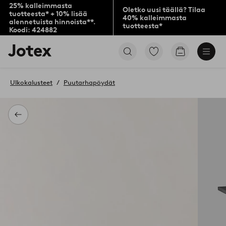
25% kalleimmasta
Oletko uusi täällä? Tilaa
tuotteesta* + 10% lisää
40% kalleimmasta
alennetuista hinnoista**.
tuotteesta*
Koodi: 424882
Jotex-
Siirry
Siirry
logo
merkittyihin
ostoskoriin
–
suosikkituotteisiin
siirry
Ulkokalusteet
Puutarhapöydät
aloitussivulle
Takaisin