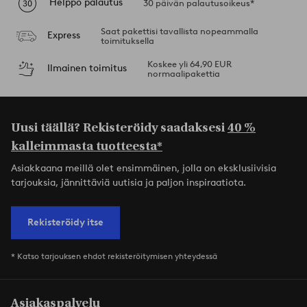
Helppo palautus
30 päivän palautusoikeus*
Saat pakettisi tavallista nopeammalla
Express
toimituksella
Koskee yli 64,90 EUR
Ilmainen toimitus
normaalipakettia
Uusi täällä? Rekisteröidy saadaksesi
40 %
kalleimmasta tuotteesta*
Asiakkaana meillä olet ensimmäinen, jolla on eksklusiivisia
tarjouksia, jännittäviä uutisia ja paljon inspiraatiota.
Rekisteröidy itse
* Katso tarjouksen ehdot rekisteröitymisen yhteydessä
Asiakaspalvelu