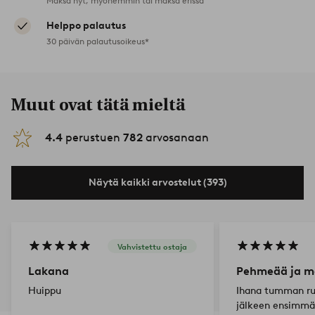
Maksa nyt, myöhemmin tai maksa erissä
Helppo palautus
30 päivän palautusoikeus*
Muut ovat tätä mieltä
4.4
perustuen
782
arvosanaan
Näytä kaikki arvostelut (393)
Vahvistettu ostaja
Lakana
Pehmeää ja m
Huippu
Ihana tumman rus
jälkeen ensimmä