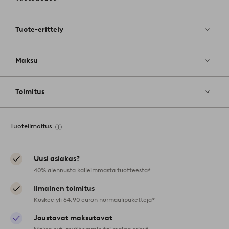
Tuote-erittely
Maksu
Toimitus
Tuoteilmoitus
Uusi asiakas?
40% alennusta kalleimmasta tuotteesta*
Ilmainen toimitus
Koskee yli 64,90 euron normaalipaketteja*
Joustavat maksutavat