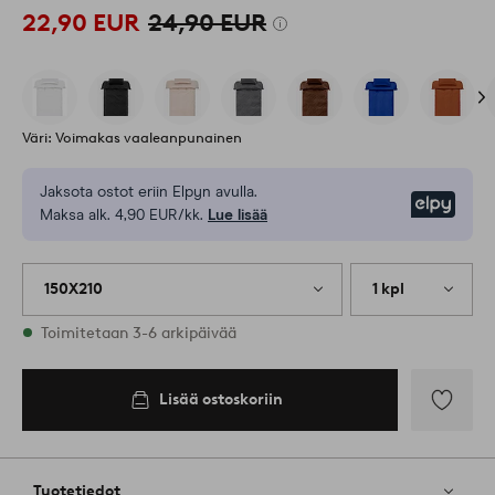
22,90 EUR
24,90 EUR
Väri: Voimakas vaaleanpunainen
Jaksota ostot eriin Elpyn avulla.
Elpy
Maksa alk. 4,90 EUR/kk.
Lue lisää
150X210
1 kpl
Varastossa
Toimitetaan 3-6 arkipäivää
Lisää ostoskoriin
Lisää
suosikkeih
Tuotetiedot