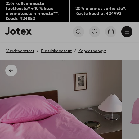
25% kalleimmasta
tuotteesta* + 10% lisää
20% alennus verhoista*.
alennetuista hinnoista**.
Käytä koodia: 424992
Koodi: 424882
Jotex-
Siirry
Siirry
logo
merkittyihin
ostoskoriin
–
suosikkituotteisiin
siirry
Vuodevaatteet
Pussilakanasetit
Kapeat sängyt
aloitussivulle
Takaisin