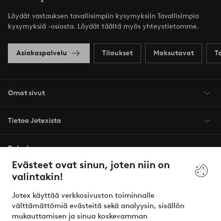
Löydät vastauksen tavallisimpiin kysymyksiin Tavallisimpia
kysymyksiä -osiosta. Löydät täältä myös yhteystietomme.
Asiakaspalvelu
Tilaukset
Maksutavat
T
Omat sivut
Tietoa Jotexista
Palvelumme
Evästeet ovat sinun, joten niin on
valintakin!
Ehdot
Jotex käyttää verkkosivuston toiminnalle
Ystävät
välttämättömiä evästeitä sekä analyysin, sisällön
mukauttamisen ja sinua koskevamman