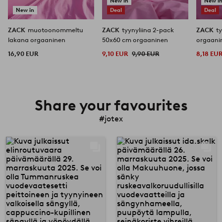
New in
New i
New in
Deal
Deal
ZACK
muotoonommeltu
ZACK
tyynyliina 2-pack
ZACK
t
lakana orgaaninen
50x60 cm orgaaninen
orgaani
16,90 EUR
9,10 EUR
9,90 EUR
8,18 EU
Share your favourites
#jotex