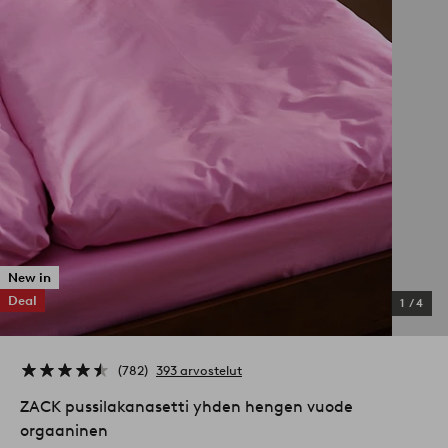
New in
Deal
1
/
4
782
393 arvostelut
ZACK pussilakanasetti yhden hengen vuode
orgaaninen