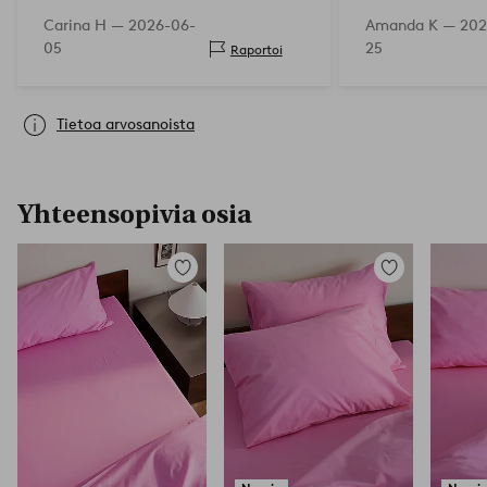
karheita, mutta
Carina H —
2026-06-
Amanda K —
202
jälkeen kangas 
05
25
Raportoi
pehmeäksi sillä 
Suosittelen!
Tietoa arvosanoista
Yhteensopivia osia
Lisää
Lisää
suosikkeihin
suosikkeihin