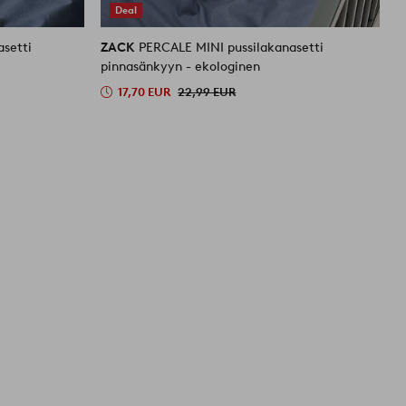
Deal
setti
ZACK
PERCALE MINI pussilakanasetti
Z
pinnasänkyyn - ekologinen
e
17,70 EUR
22,99 EUR
9