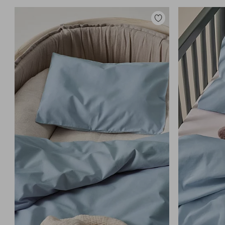
Lisää
suosikkeihin