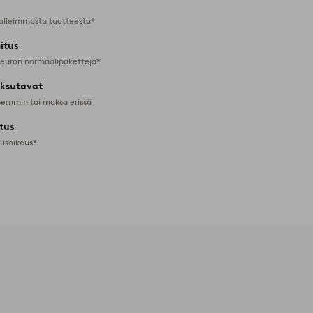
alleimmasta tuotteesta*
itus
 euron normaalipaketteja*
ksutavat
emmin tai maksa erissä
tus
tusoikeus*