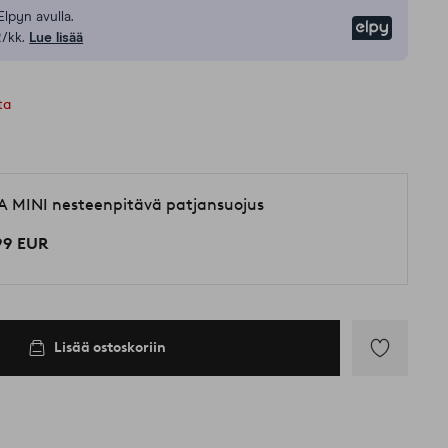
Elpyn avulla.
Elpy
/kk.
Lue lisää
ta
A MINI nesteenpitävä patjansuojus
99 EUR
Lisää ostoskoriin
Lisää
suosikkeihin