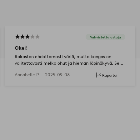
Vahvistettu ostaja
Okei!
Rakastan ehdottomasti väriä, mutta kangas on
valitettavasti melko ohut ja hieman läpinäkyvä. Se
on ihan ok, mutta en ostaisi uudelleen.
Annabelle P —
2025-09-08
Raportoi