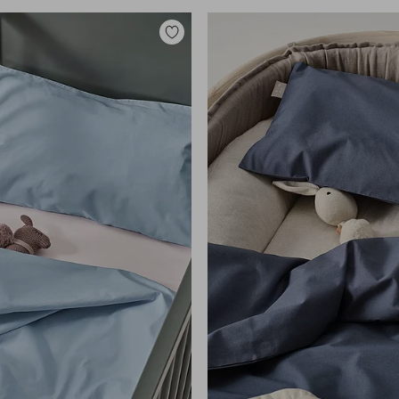
Lisää
suosikkeihin