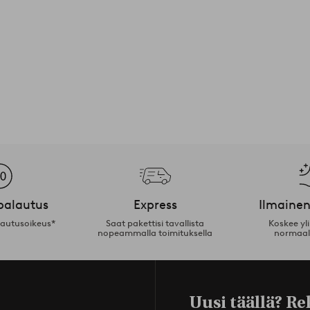
palautus
Express
Ilmainen
lautusoikeus*
Saat pakettisi tavallista
Koskee yl
nopeammalla toimituksella
normaal
Uusi täällä? Re