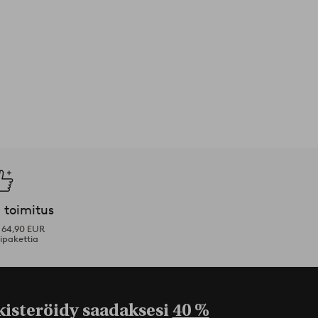
 toimitus
i 64,90 EUR
ipakettia
kisteröidy saadaksesi
40 %