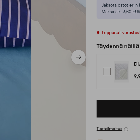
Jaksota ostot eriin 
Maksa alk. 3,60 EUR
Loppunut varastos
Täydennä näillä
Seuraava
DI
tuote
9,
Tuoteilmoitus