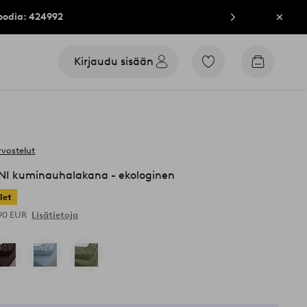
oodia: 424992
Sulje
Kirjaudu sisään
Siirry
Siirry
merkittyihin
ostoskori
suosikkituotteisiin
rvostelut
I kuminauhalakana - ekologinen
let
,90 EUR
Lisätietoja