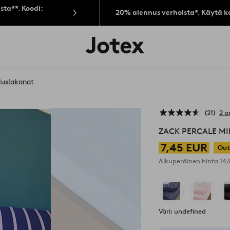
sta**. Koodi:
20% alennus verhoista*. Käytä k
Jotex-
logo
–
siirry
aloitussivulle
luslakanat
21
2 a
ZACK PERCALE MIN
7,45 EUR
Out
Alkuperäinen hinta
14
Väri: undefined