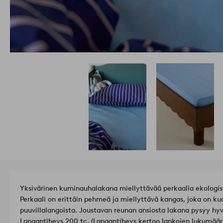
Yksivärinen kuminauhalakana miellyttävää perkaalia ekologis
Perkaali on erittäin pehmeä ja miellyttävä kangas, joka on ku
puuvillalangoista. Joustavan reunan ansiosta lakana pysyy hyv
Langantiheys 200 tc. (Langantiheys kertoo lankojen lukumäärä