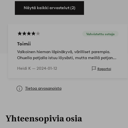
Näytä kaikki arvostelut (2)
Vahvistettu ostaja
Toimii
Valkoinen hieman läpinäkyvä, värilliset parempia.
Ohuella patjalla istuu löysästi, mutta meillä patjan
päällä paksu petauspatja niin istuu napakammin.
Heidi K —
2024-01-12
Raportoi
Tietoa arvosanoista
Yhteensopivia osia