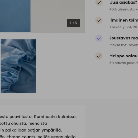
Uusi asiakas?
40% alennusta k
Ilmainen toim
1
/
3
Koskee yli 64,90
Joustavat ma
Maksa nyt, myöh
Helppo palau
30 päivän palau
esta puuvillasta. Kuminauha kulmissa.
dottu ohuista, hienoista
in paikallaan patjan ympärillä.
n, thread counts, neliötuuman alalla.