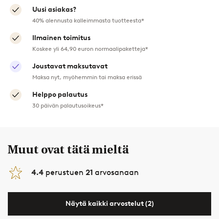
Uusi asiakas?
40% alennusta kalleimmasta tuotteesta*
Ilmainen toimitus
Koskee yli 64,90 euron normaalipaketteja*
Joustavat maksutavat
Maksa nyt, myöhemmin tai maksa erissä
Helppo palautus
30 päivän palautusoikeus*
Muut ovat tätä mieltä
4.4
perustuen
21
arvosanaan
Näytä kaikki arvostelut (2)