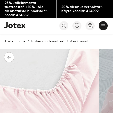
25% kalleimmasta
tuotteesta* + 10% lisää
20% alennus verhoista*.
alennetuista hinnoista**.
Käytä koodia: 424992
Koodi: 424882
Jotex-
Siirry
Siirry
logo
merkittyihin
ostoskoriin
–
suosikkituotteisiin
siirry
Lastenhuone
Lasten vuodevaatteet
Aluslakanat
aloitussivulle
Takaisin