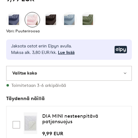
Väri: Puuteriroosa
Jaksota ostot eriin Elpyn avulla.
Elpy
Maksa alk. 3,80 EUR/kk.
Lue lisää
Valitse koko
2 varastossa olevat koot
Toimitetaan 3-6 arkipäivää
Täydennä näillä
DIA MINI nesteenpitävä
patjansuojus
9,99 EUR