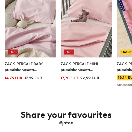
Deal
Deal
Outlet
ZACK
PERCALE BABY
ZACK
PERCALE MINI
ZACK
P
pussilakanasetti
pussilakanasetti
pussilak
vaunuihin/kehtoon -
pinnasänkyyn - ekologinen
pinnasä
16,14 E
14,75 EUR
17,99 EUR
17,70 EUR
22,99 EUR
ekologinen
Alkuperä
Share your favourites
#jotex