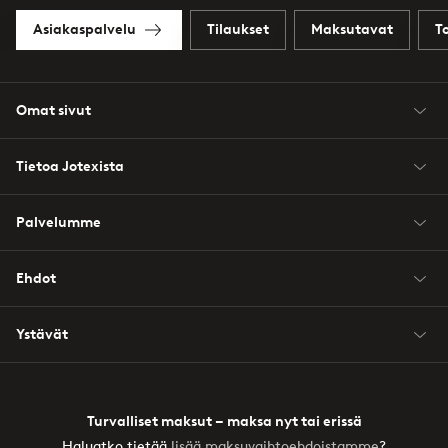
Asiakaspalvelu
Tilaukset
Maksutavat
T
Omat sivut
Tietoa Jotexista
Palvelumme
Ehdot
Ystävät
Turvalliset maksut – maksa nyt tai erissä
Haluatko tietää
lisää maksuvaihtoehdoistamme
?