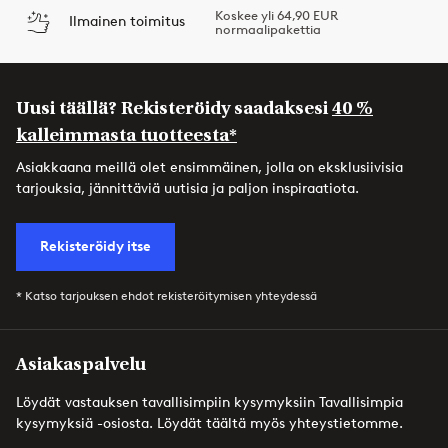
Koskee yli 64,90 EUR
Ilmainen toimitus
normaalipakettia
Uusi täällä? Rekisteröidy saadaksesi
40 %
kalleimmasta tuotteesta*
Asiakkaana meillä olet ensimmäinen, jolla on eksklusiivisia
tarjouksia, jännittäviä uutisia ja paljon inspiraatiota.
Rekisteröidy itse
* Katso tarjouksen ehdot rekisteröitymisen yhteydessä
Asiakaspalvelu
Löydät vastauksen tavallisimpiin kysymyksiin Tavallisimpia
kysymyksiä -osiosta. Löydät täältä myös yhteystietomme.