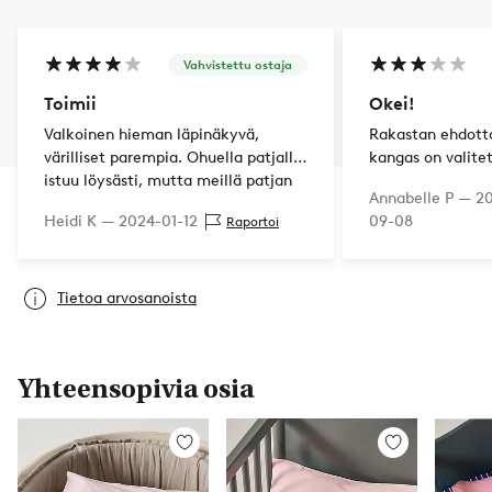
Vahvistettu ostaja
Toimii
Okei!
Valkoinen hieman läpinäkyvä,
Rakastan ehdott
värilliset parempia. Ohuella patjalla
kangas on valite
istuu löysästi, mutta meillä patjan
ja hieman läpinä
Annabelle P —
2
päällä paksu petauspatja niin istuu
mutta en ostaisi
Heidi K —
2024-01-12
09-08
Raportoi
napakammin.
Tietoa arvosanoista
Yhteensopivia osia
Lisää
Lisää
suosikkeihin
suosikkeihin