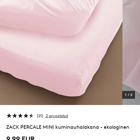
1
/
2
21
2 arvostelut
ZACK PERCALE MINI kuminauhalakana - ekologinen
9,99 EUR