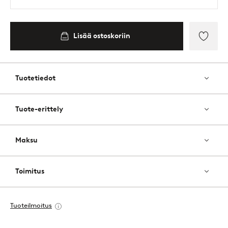
Lisää ostoskoriin
Lisää
suosik
Tuotetiedot
Tuote-erittely
Maksu
Toimitus
Tuoteilmoitus