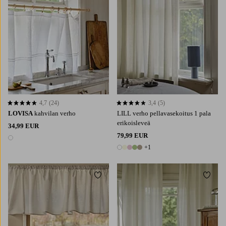
4,7
(24)
3,4
(5)
4,7 perustuen 24 arvosanaan
3,4 perustuen 5 arvosanaan
LOVISA
kahvilan verho
LILL verho pellavasekoitus 1 pala
erikoisleveä
34,99 EUR
79,99 EUR
1 väri
+1
6 värejä
Lisää suosikkeihin
Lisää 
220
250
300