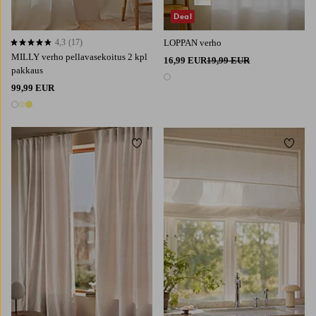
Deal
4,3
(17)
LOPPAN verho
4,3 perustuen 17 arvosanaan
MILLY verho pellavasekoitus 2 kpl
16,99 EUR
19,99 EUR
pakkaus
1 väri
99,99 EUR
3 värejä
Lisää suosikkeihin
Lisää 
220
250
300
80
100
120
140