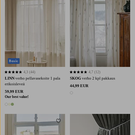
Basic
4,3
(44)
4,7
(12)
4,3 perustuen 44 arvosanaan
4,7 perustuen 12 arvosanaan
LINN
verho pellavasekoite 1 pala
SKOG
verho 2 kpl pakkaus
erikoisleveä
44,99 EUR
59,99 EUR
1 väri
Our best value!
3 värejä
Lisää suosikkeihin
Lisää 