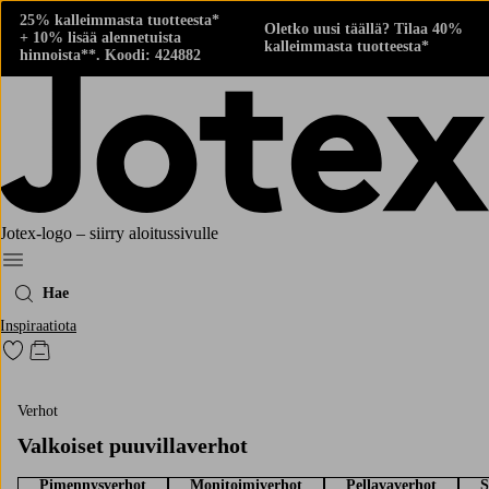
25% kalleimmasta tuotteesta*
Oletko uusi täällä? Tilaa 40%
+ 10% lisää alennetuista
kalleimmasta tuotteesta*
hinnoista**. Koodi: 424882
Jotex-logo – siirry aloitussivulle
Menu
Hae
Inspiraatiota
Siirry merkittyihin suosikkituotteisiin
Siirry ostoskoriin
Verhot
Valkoiset puuvillaverhot
Pimennysverhot
Monitoimiverhot
Pellavaverhot
S