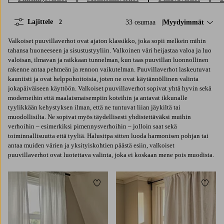
Lajittele
33 osumaa
Lajittele:
Myydyimmät
2
Valkoiset puuvillaverhot ovat ajaton klassikko, joka sopii melkein mihin
tahansa huoneeseen ja sisustustyyliin. Valkoinen väri heijastaa valoa ja luo
valoisan, ilmavan ja raikkaan tunnelman, kun taas puuvillan luonnollinen
rakenne antaa pehmeän ja rennon vaikutelman. Puuvillaverhot laskeutuvat
kauniisti ja ovat helppohoitoisia, joten ne ovat käytännöllinen valinta
jokapäiväiseen käyttöön. Valkoiset puuvillaverhot sopivat yhtä hyvin sekä
moderneihin että maalaismaisempiin koteihin ja antavat ikkunalle
tyylikkään kehystyksen ilman, että ne tuntuvat liian jäykiltä tai
muodollisilta. Ne sopivat myös täydellisesti yhdistettäväksi muihin
verhoihin – esimerkiksi pimennysverhoihin – jolloin saat sekä
toiminnallisuutta että tyyliä. Halusitpa sitten luoda harmonisen pohjan tai
antaa muiden värien ja yksityiskohtien päästä esiin, valkoiset
puuvillaverhot ovat luotettava valinta, joka ei koskaan mene pois muodista.
Lisää suosikkeihin
Lisää 
220
250
300
220
250
300