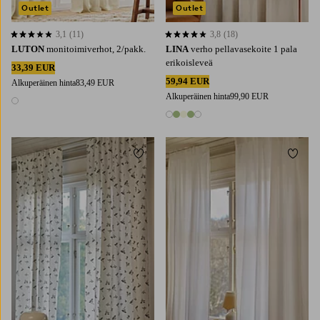
Outlet
Outlet
3,1
(11)
3,8
(18)
3,1 perustuen 11 arvosanaan
3,8 perustuen 18 arvosanaan
LUTON
monitoimiverhot, 2/pakk.
LINA
verho pellavasekoite 1 pala
erikoisleveä
33,39 EUR
59,94 EUR
Alkuperäinen hinta
83,49 EUR
Alkuperäinen hinta
99,90 EUR
1 väri
5 värejä
Lisää suosikkeihin
Lisää 
220
250
300
220
250
300