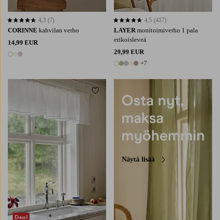
4,3
(7)
4,5
(417)
4,3 perustuen 7 arvosanaan
4,5 perustuen 417 arvosanaan
CORINNE
kahvilan verho
LAYER
monitoimiverho 1 pala
erikoisleveä
14,99 EUR
29,99 EUR
3 värejä
+7
12 värejä
Lisää suosikkeihin
Näytä lisää
Deal