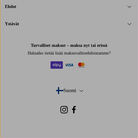
Ehdot
Ystävät
Turvalliset maksut – maksa nyt tai erissä
Haluatko tietää
lisää maksuvaihtoehdoistamme
?
elpy
visa
mastercard
Suomi
- Valitse maa
Instagram
Facebook