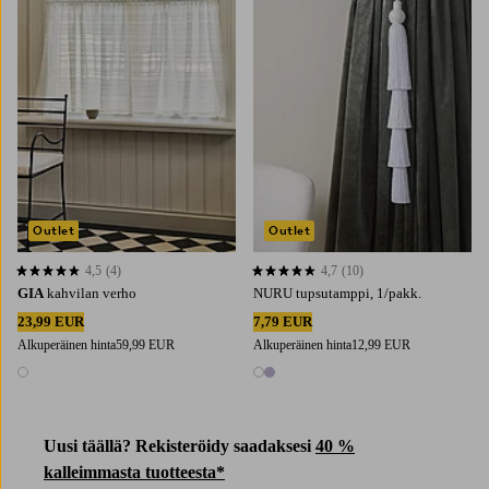
Outlet
Outlet
4,5
(4)
4,7
(10)
4,5 perustuen 4 arvosanaan
4,7 perustuen 10 arvosanaan
GIA
kahvilan verho
NURU tupsutamppi, 1/pakk.
23,99 EUR
7,79 EUR
Alkuperäinen hinta
59,99 EUR
Alkuperäinen hinta
12,99 EUR
1 väri
2 värejä
Uusi täällä? Rekisteröidy saadaksesi
40 %
kalleimmasta tuotteesta*