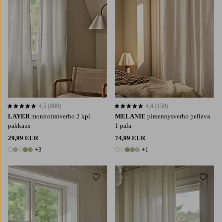
4,5
(889)
4,4
(159)
4,5 perustuen 889 arvosanaan
4,4 perustuen 159 arvosanaan
LAYER
monitoimiverho 2 kpl
MELANIE
pimennysverho pellava
pakkaus
1 pala
29,99 EUR
74,99 EUR
+3
+1
8 värejä
6 värejä
Lisää suosikkeihin
Lisää 
220
250
300