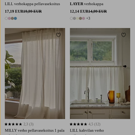
LILL verhokappa pellavasekoitus
LAYER
verhokappa
17,19 EUR
19,99 EUR
12,14 EUR
14,99 EUR
+3
4 värejä
8 värejä
Lisää suosikkeihin
Lisää 
220
250
300
2,3
(3)
4,5
(12)
2,3 perustuen 3 arvosanaan
4,5 perustuen 12 arvosanaan
MILLY verho pellavasekoitus 1 pala
LILL kahvilan verho