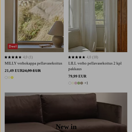
Deal
4,0
(1)
4,0
(18)
4,0 perustuen 1 arvosanaan
4,0 perustuen 18 arvosanaan
MILLY verhokappa pellavasekoitus
LILL verho pellavasekoitus 2 kpl
pakkaus
21,49 EUR
24,99 EUR
79,99 EUR
3 värejä
+1
6 värejä
New in