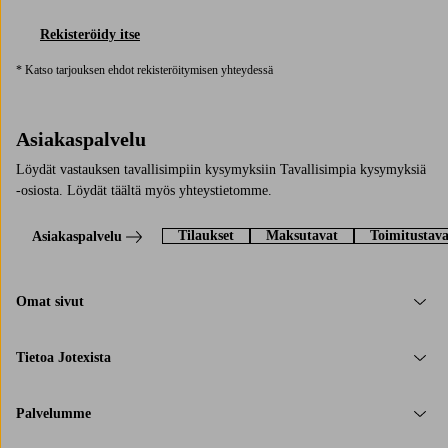
Rekisteröidy itse
* Katso tarjouksen ehdot rekisteröitymisen yhteydessä
Asiakaspalvelu
Löydät vastauksen tavallisimpiin kysymyksiin Tavallisimpia kysymyksiä
-osiosta. Löydät täältä myös yhteystietomme.
Tilaukset
Maksutavat
Toimitustava
Asiakaspalvelu
Omat sivut
Tietoa Jotexista
Palvelumme