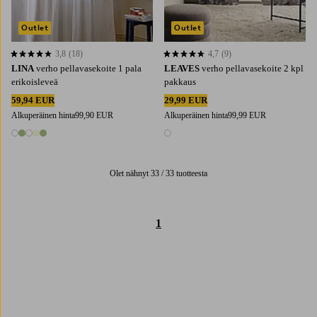
Outlet
Outlet
3,8
(18)
4,7
(9)
3,8 perustuen 18 arvosanaan
4,7 perustuen 9 arvosanaan
LINA
verho pellavasekoite 1 pala
LEAVES
verho pellavasekoite 2 kpl
erikoisleveä
pakkaus
59,94 EUR
29,99 EUR
Alkuperäinen hinta
99,90 EUR
Alkuperäinen hinta
99,99 EUR
5 värejä
1 väri
Olet nähnyt 33 / 33 tuotteesta
1
Trustpilot