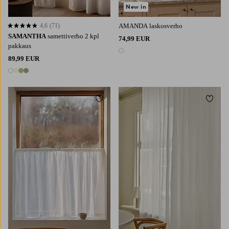
New in
4,6
(71)
AMANDA laskosverho
4,6 perustuen 71 arvosanaan
SAMANTHA
samettiverho 2 kpl
74,99 EUR
pakkaus
1 väri
89,99 EUR
4 värejä
Lisää suosikkeihin
Lisää 
220
250
300