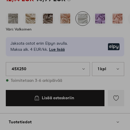
Väri: Valkoinen
Jaksota ostot eriin Elpyn avulla.
Elpy
Maksa alk. 4 EUR/kk.
Lue lisää
45X250
1 kpl
Varastossa
Toimitetaan 3-6 arkipäivää
Lisää ostoskoriin
Lisää
suosikkeih
Tuotetiedot