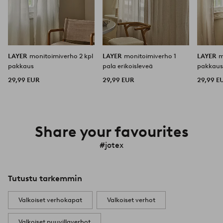
LAYER
monitoimiverho 2 kpl
LAYER
monitoimiverho 1
LAYER
m
pakkaus
pala erikoisleveä
pakkau
29,99 EUR
29,99 EUR
29,99 E
Share your favourites
#jotex
Tutustu tarkemmin
Valkoiset verhokapat
Valkoiset verhot
Valkoiset puuvillaverhot