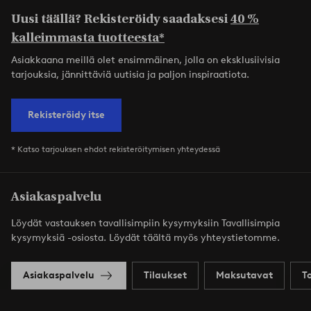
Uusi täällä? Rekisteröidy saadaksesi
40 %
kalleimmasta tuotteesta*
Asiakkaana meillä olet ensimmäinen, jolla on eksklusiivisia
tarjouksia, jännittäviä uutisia ja paljon inspiraatiota.
Rekisteröidy itse
* Katso tarjouksen ehdot rekisteröitymisen yhteydessä
Asiakaspalvelu
Löydät vastauksen tavallisimpiin kysymyksiin Tavallisimpia
kysymyksiä -osiosta. Löydät täältä myös yhteystietomme.
Asiakaspalvelu
Tilaukset
Maksutavat
T