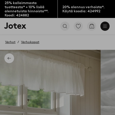
25% kalleimmasta
tuotteesta* + 10% lisää
20% alennus verhoista*.
alennetuista hinnoista**.
Käytä koodia: 424992
Koodi: 424882
Jotex-
Siirry
Siirry
logo
merkittyihin
ostoskoriin
–
suosikkituotteisiin
siirry
Verhot
Verhokapat
aloitussivulle
Takaisin