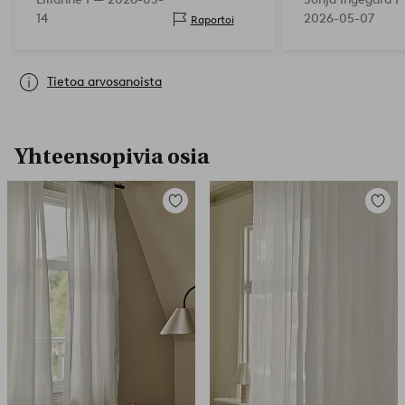
14
2026-05-07
Raportoi
Tietoa arvosanoista
Yhteensopivia osia
Lisää
Lisää
suosikkeihin
suosikk