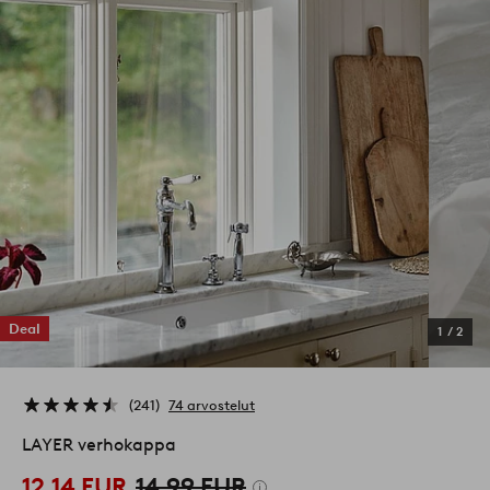
Deal
1
/
2
241
74 arvostelut
LAYER verhokappa
12,14 EUR
14,99 EUR