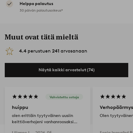
Helppo palautus
30 päivän palautusoikeus*
Muut ovat tätä mieltä
4.4
perustuen
241
arvosanaan
Näytä kaikki arvostelut (74)
Vahvistettu ostaja
huippu
Verhopäärmys
olen erittäin tyytyväinen uusiin
Olen tyytyväine
keittiöverhojeni vanhanroosaksi
värjättyyn väriin. siitä tuli huippu
Lilianne I —
2026-05-
Sonja Ingegärd P