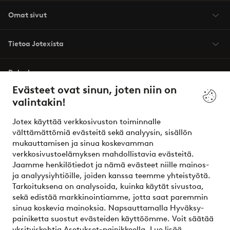
Omat sivut
Tietoa Jotexista
Palvelumme
Evästeet ovat sinun, joten niin on
valintakin!
Ehdot
Jotex käyttää verkkosivuston toiminnalle
Ystävät
välttämättömiä evästeitä sekä analyysin, sisällön
mukauttamisen ja sinua koskevamman
verkkosivustoelämyksen mahdollistavia evästeitä.
Jaamme henkilötiedot ja nämä evästeet niille mainos-
Turvalliset maksut – maksa nyt tai erissä
ja analyysiyhtiöille, joiden kanssa teemme yhteistyötä.
Tarkoituksena on analysoida, kuinka käytät sivustoa,
Haluatko tietää
lisää maksuvaihtoehdoistamme
?
sekä edistää markkinointiamme, jotta saat paremmin
elpy
sinua koskevia mainoksia. Napsauttamalla Hyväksy-
painiketta suostut evästeiden käyttöömme. Voit säätää
yksityiskohtia Asetukset-painikkeella.
Lue lisää