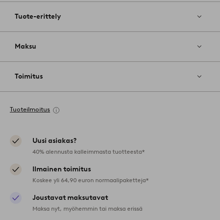
Tuote-erittely
Maksu
Toimitus
Tuoteilmoitus
Uusi asiakas?
40% alennusta kalleimmasta tuotteesta*
Ilmainen toimitus
Koskee yli 64,90 euron normaalipaketteja*
Joustavat maksutavat
Maksa nyt, myöhemmin tai maksa erissä