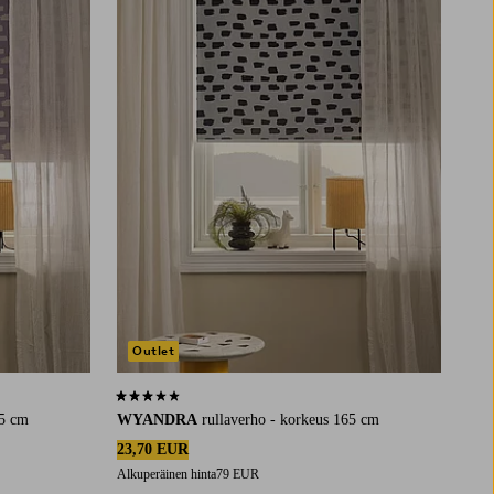
Outlet
3,1 perustuen 12 arvosanaan
65 cm
WYANDRA
rullaverho - korkeus 165 cm
23,70 EUR
Alkuperäinen hinta
79 EUR