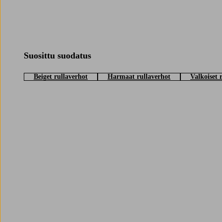
Suosittu suodatus
Beiget rullaverhot
Harmaat rullaverhot
Valkoiset 
Trustpilot