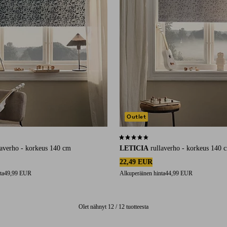
Outlet
5 arvosanaan
4,4 perustuen 5 arvosanaan
laverho - korkeus 140 cm
LETICIA
rullaverho - korkeus 140 
22,49 EUR
ta
49,99 EUR
Alkuperäinen hinta
44,99 EUR
Olet nähnyt 12 / 12 tuotteesta