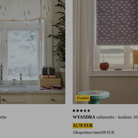
Outlet
6 arvosanaan
3,1 perustuen 12 arvosanaan
erho
WYANDRA
rullaverho - korkeus 1
32,70 EUR
Alkuperäinen hinta
109 EUR