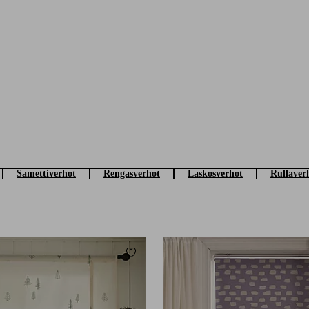
Samettiverhot
Rengasverhot
Laskosverhot
Rullaver
Lisää suosikkeihin
80
100
120
140
160