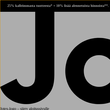
25% kalleimmasta tuotteesta* + 10% lisää alennetuista hinnoista**.
Jotex-logo – siirry aloitussivulle