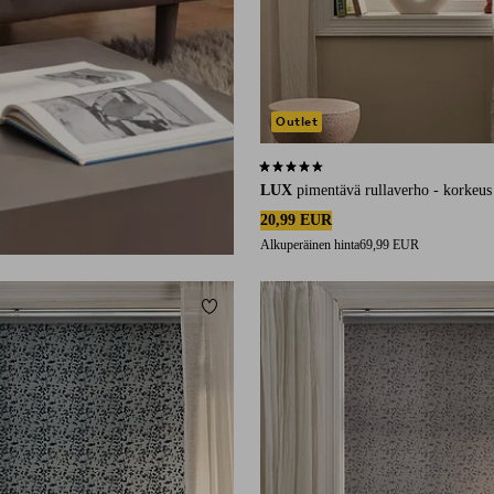
Outlet
4,3 perustuen 48 arvosanaan
LUX
pimentävä rullaverho - korkeu
20,99 EUR
Alkuperäinen hinta
69,99 EUR
Lisää suosikkeihin
60
80
100
120
140