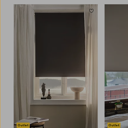
aurinkosuojaksi ulkotilaan silloin, kun haluat
nauttia ulkotilasta ilman, että tila kuumenee
Lisää suosikkeihin
liikaa. Ulkotilan rullaverho voi olla viimeinen
palapelin pala, joka varmistaa, että voit nauttia
täysin siemauksin viihtyisästä keitaastasi.
80
100
120
140
160
80
100
120
140
16
Tervetuloa tutustumaan
rullaverhovalikoimaamme ja tilaamaan
turvallisesti ja kätevästi netistä.
Outlet
Outlet