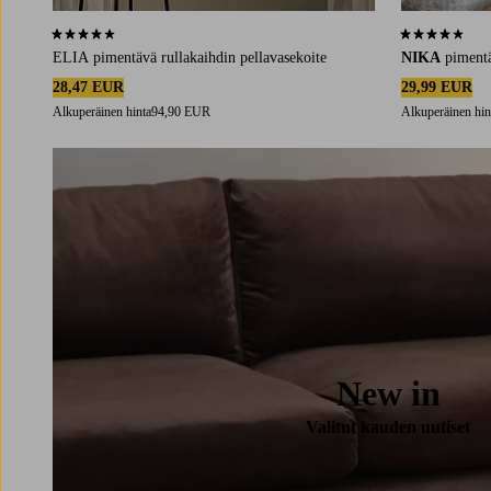
4,1 perustuen 21 arvosanaan
4,1 perustuen 
ELIA pimentävä rullakaihdin pellavasekoite
NIKA
piment
28,47 EUR
29,99 EUR
Alkuperäinen hinta
94,90 EUR
Alkuperäinen hin
New in
Valitut kauden uutiset