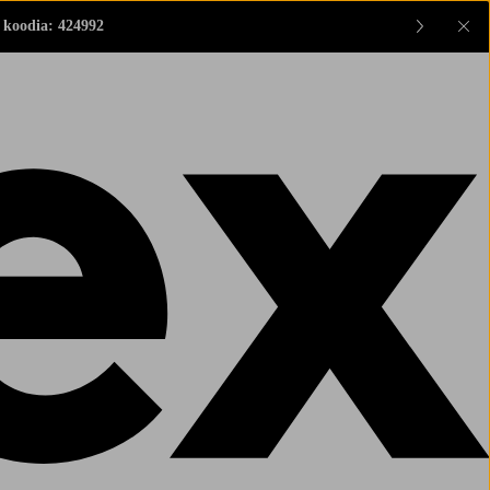
 koodia: 424992
Sul