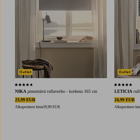
Outlet
Outlet
4,1 perustuen 45 arvosanaan
4,4 perustuen 
NIKA
pimentävä rullaverho - korkeus 165 cm
LETICIA
rul
23,99 EUR
24,99 EUR
Alkuperäinen hinta
59,99 EUR
Alkuperäinen hin