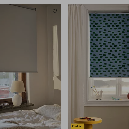
Lisää suosikkeihin
0
80
100
120
140
160
Outlet