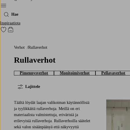
Menu
Hae
Inspiraatiota
Siirry merkittyihin suosikkituotteisiin
Siirry ostoskoriin
Verhot
Rullaverhot
Rullaverhot
Pimennysverhot
Monitoimiverhot
Pellavaverhot
Lajittele
Täältä löydät laajan valikoiman käytännöllisiä
ja tyylikkäitä rullaverhoja. Meillä on eri
materiaalista valmistettuja, erivärisiä ja
erilevyisiä rullaverhoja. Rullaverhoilla säätelet
100
120
140
sekä valon sisäänpääsyä että näkyvyyttä