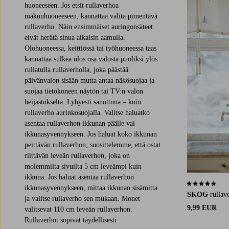
huoneeseen. Jos etsit rullaverhoa
makuuhuoneeseen, kannattaa valita pimentävä
rullaverho. Näin ensimmäiset auringonsäteet
eivät herätä sinua aikaisin aamulla.
Olohuoneessa, keittiössä tai työhuoneessa taas
kannattaa sulkea ulos osa valosta puoliksi ylös
rullatulla rullaverholla, joka päästää
päivänvalon sisään mutta antaa näkösuojaa ja
suojaa tietokoneen näytön tai TV:n valon
heijastukselta. Lyhyesti sanottuna – kuin
rullaverho aurinkosuojalla. Valitse haluatko
asentaa rullaverhon ikkunan päälle vai
ikkunasyvennykseen. Jos haluat koko ikkunan
peittävän rullaverhon, suosittelemme, että ostat
riittävän leveän rullaverhon, joka on
molemmilta sivuilta 5 cm leveämpi kuin
ikkuna. Jos haluat asentaa rullaverhon
4,5 perustuen 
ikkunasyvennykseen, mittaa ikkunan sisämitta
SKOG
rullav
ja valitse rullaverho sen mukaan. Monet
9,99 EUR
valitsevat 110 cm leveän rullaverhon.
Rullaverhot sopivat täydellisesti