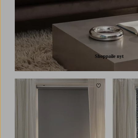
Shoppaile nyt
Lisää suosikkeihin
80
100
120
140
160
60
80
100
120
140