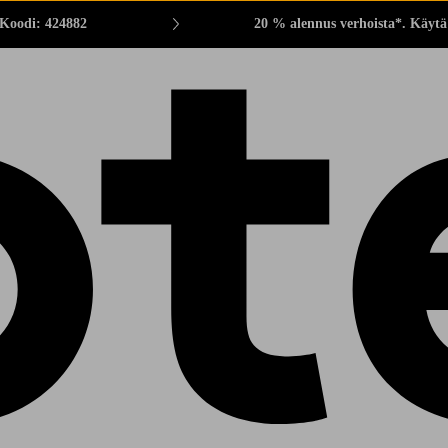
 Koodi: 424882
20 % alennus verhoista*. Käytä