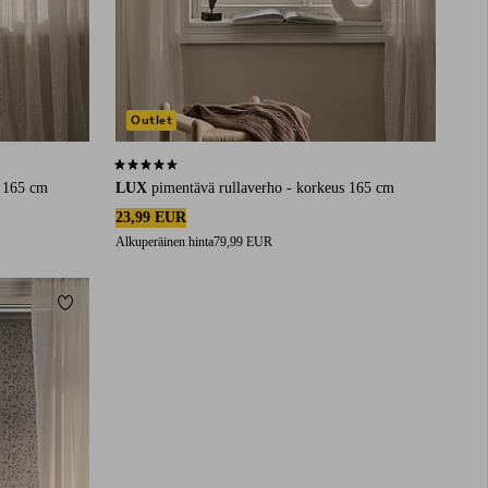
Outlet
4,3 perustuen 48 arvosanaan
s 165 cm
LUX
pimentävä rullaverho - korkeus 165 cm
23,99 EUR
Alkuperäinen hinta
79,99 EUR
Lisää suosikkeihin