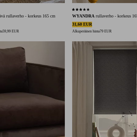
45 arvosanaan
3,1 perustuen 12 arvosanaan
ävä rullaverho - korkeus 165 cm
WYANDRA
rullaverho - korkeus 1
31,60 EUR
ta
59,99 EUR
Alkuperäinen hinta
79 EUR
80
100
120
140
160