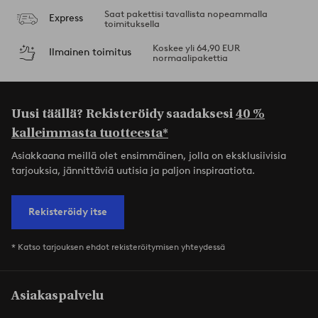
Saat pakettisi tavallista nopeammalla
Express
toimituksella
Koskee yli 64,90 EUR
Ilmainen toimitus
normaalipakettia
Uusi täällä? Rekisteröidy saadaksesi
40 %
kalleimmasta tuotteesta*
Asiakkaana meillä olet ensimmäinen, jolla on eksklusiivisia
tarjouksia, jännittäviä uutisia ja paljon inspiraatiota.
Rekisteröidy itse
* Katso tarjouksen ehdot rekisteröitymisen yhteydessä
Asiakaspalvelu