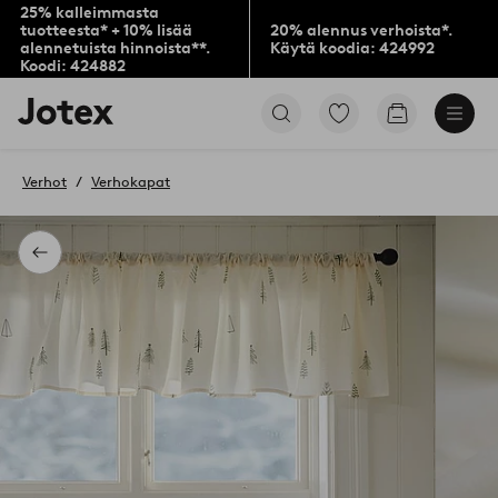
25% kalleimmasta
tuotteesta* + 10% lisää
20% alennus verhoista*.
alennetuista hinnoista**.
Käytä koodia: 424992
Koodi: 424882
Jotex-
Siirry
Siirry
logo
merkittyihin
ostoskoriin
–
suosikkituotteisiin
siirry
Verhot
Verhokapat
aloitussivulle
Takaisin