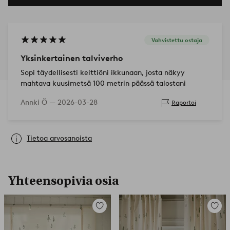
Vahvistettu ostaja
Yksinkertainen talviverho
Sopi täydellisesti keittiöni ikkunaan, josta näkyy
mahtava kuusimetsä 100 metrin päässä talostani
Annki Ö —
2026-03-28
Raportoi
Tietoa arvosanoista
Yhteensopivia osia
Lisää
Lisää
suosikkeihin
suosikk