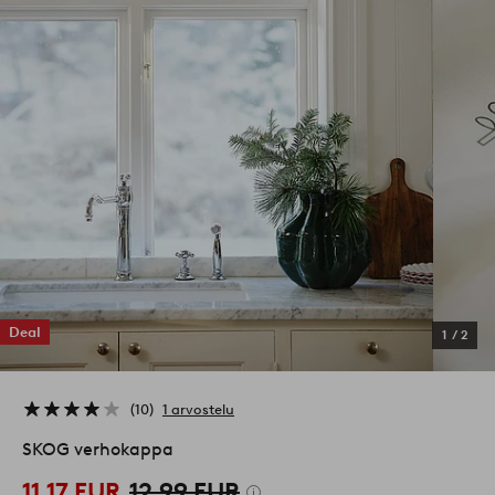
Deal
1
/
2
10
1 arvostelu
SKOG verhokappa
11,17 EUR
12,99 EUR