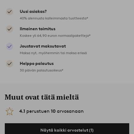
Uusi asiakas?
40% alennusta kalleimmasta tuotteesta*
Ilmainen toimitus
Koskee yli 64,90 euron normaalipaketteja*
Joustavat maksutavat
Maksa nyt, myöhemmin tai maksa erissä
Helppo palautus
30 päivän palautusoikeus*
Muut ovat tätä mieltä
4.1
perustuen
10
arvosanaan
Näytä kaikki arvostelut (1)