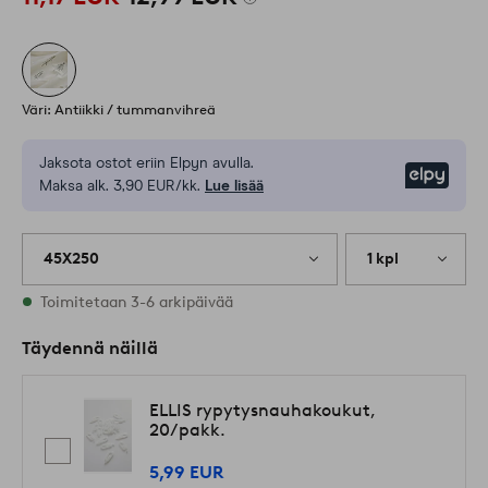
Väri: Antiikki / tummanvihreä
Jaksota ostot eriin Elpyn avulla.
Elpy
Maksa alk. 3,90 EUR/kk.
Lue lisää
45X250
1 kpl
Varastossa
Toimitetaan 3-6 arkipäivää
Täydennä näillä
ELLIS rypytysnauhakoukut,
20/pakk.
5,99 EUR