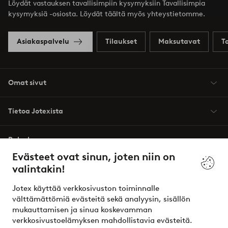
Löydät vastauksen tavallisimpiin kysymyksiin Tavallisimpia
kysymyksiä -osiosta. Löydät täältä myös yhteystietomme.
Asiakaspalvelu
Tilaukset
Maksutavat
T
Omat sivut
Tietoa Jotexista
Palvelumme
Evästeet ovat sinun, joten niin on
valintakin!
Ehdot
Jotex käyttää verkkosivuston toiminnalle
Ystävät
välttämättömiä evästeitä sekä analyysin, sisällön
mukauttamisen ja sinua koskevamman
verkkosivustoelämyksen mahdollistavia evästeitä.