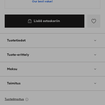
Our best value!
Lisää ostoskoriin
Lisää
suosikkeih
Tuotetiedot
Tuote-erittely
Maksu
Toimitus
Tuoteilmoitus