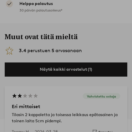
Helppo palautus
30 päivän palautusoikeus*
Muut ovat tätä mieltä
3.4
perustuen
5
arvosanaan
Näytä kaikki arvostelut (1)
Vahvistettu ostaja
Eri mittaiset
Tilasin 2 kappaletta ja toisessa leikkaus epätasainen ja
toinen laita 5cm pidempi.
Teemu H —
2026-03-28