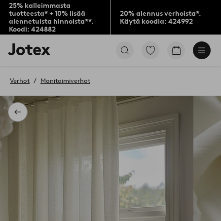
25% kalleimmasta
tuotteesta* + 10% lisää
20% alennus verhoista*.
alennetuista hinnoista**.
Käytä koodia: 424992
Koodi: 424882
Jotex-
Siirry
Siirry
logo
merkittyihin
ostoskoriin
–
suosikkituotteisiin
siirry
Verhot
Monitoimiverhot
aloitussivulle
Takaisin