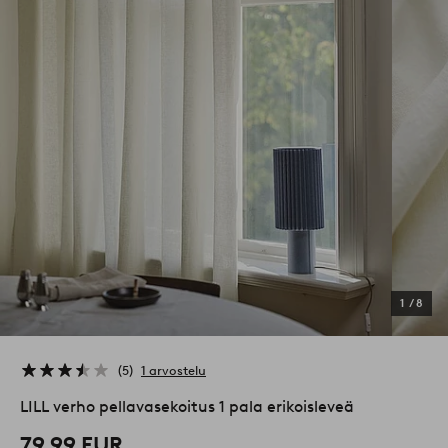
1
/
8
5
1 arvostelu
LILL verho pellavasekoitus 1 pala erikoisleveä
79,99 EUR