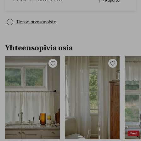
Raportoi
Tietoa arvosanoista
Yhteensopivia osia
Lisää
Lisää
suosikkeihin
suosikkeihin
Deal