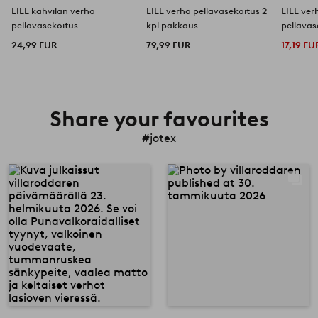
LILL kahvilan verho
LILL verho pellavasekoitus 2
LILL ve
pellavasekoitus
kpl pakkaus
pellavas
24,99 EUR
79,99 EUR
17,19 EU
Share your favourites
#jotex