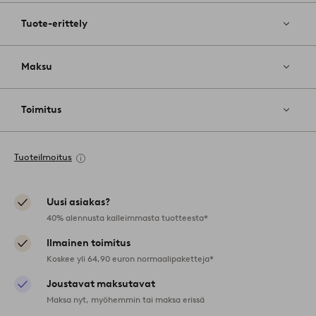
Tuote-erittely
Maksu
Toimitus
Tuoteilmoitus
Uusi asiakas?
40% alennusta kalleimmasta tuotteesta*
Ilmainen toimitus
Koskee yli 64,90 euron normaalipaketteja*
Joustavat maksutavat
Maksa nyt, myöhemmin tai maksa erissä