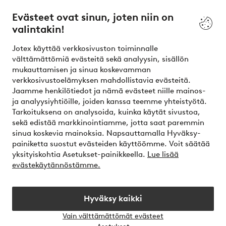
kysymyksiä -osiosta. Löydät täältä myös yhteystietomme.
Evästeet ovat sinun, joten niin on
valintakin!
Asiakaspalvelu
Tilaukset
Maksutavat
T
Jotex käyttää verkkosivuston toiminnalle
välttämättömiä evästeitä sekä analyysin, sisällön
mukauttamisen ja sinua koskevamman
Omat sivut
verkkosivustoelämyksen mahdollistavia evästeitä.
Jaamme henkilötiedot ja nämä evästeet niille mainos-
Tietoa Jotexista
ja analyysiyhtiöille, joiden kanssa teemme yhteistyötä.
Tarkoituksena on analysoida, kuinka käytät sivustoa,
sekä edistää markkinointiamme, jotta saat paremmin
Palvelumme
sinua koskevia mainoksia. Napsauttamalla Hyväksy-
painiketta suostut evästeiden käyttöömme. Voit säätää
yksityiskohtia Asetukset-painikkeella.
Lue lisää
Ehdot
evästekäytännöstämme.
Ystävät
Hyväksy kaikki
Vain välttämättömät evästeet
Avaa