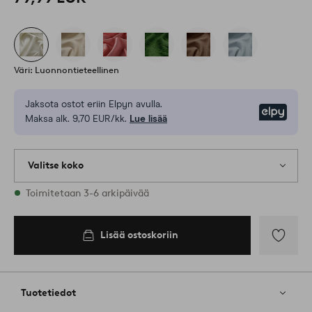
Väri: Luonnontieteellinen
Jaksota ostot eriin Elpyn avulla.
Elpy
Maksa alk. 9,70 EUR/kk.
Lue lisää
Valitse koko
Varastossa on kaikkia kokoja
Toimitetaan 3-6 arkipäivää
Lisää ostoskoriin
Lisää
suosikkeih
Tuotetiedot