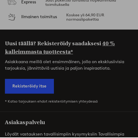
Saat pakettisi tavallista nopeammalla
Express
toimituksella
Koskee yli 64,90 EUR
Ilmainen toimitus
normaalipakettia
Uusi täällä? Rekisteröidy saadaksesi
40 %
kalleimmasta tuotteesta*
Asiakkaana meillä olet ensimmäinen, jolla on eksklusiivisia
tarjouksia, jännittäviä uutisia ja paljon inspiraatiota.
Rekisteröidy itse
* Katso tarjouksen ehdot rekisteröitymisen yhteydessä
Asiakaspalvelu
Löydät vastauksen tavallisimpiin kysymyksiin Tavallisimpia