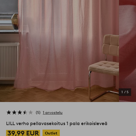
1
/
5
5
1 arvostelu
LILL verho pellavasekoitus 1 pala erikoisleveä
39,99 EUR
Outlet