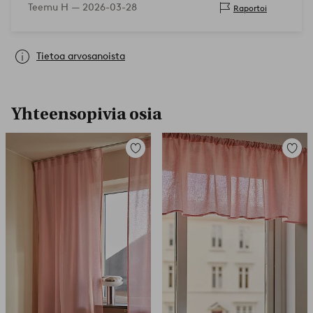
Teemu H —
2026-03-28
Raportoi
Tietoa arvosanoista
Yhteensopivia osia
Lisää
Lisää
suosikkeihin
suosikk