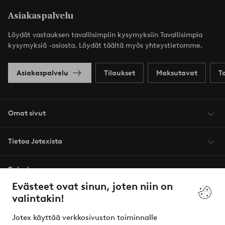
Asiakaspalvelu
Löydät vastauksen tavallisimpiin kysymyksiin Tavallisimpia
kysymyksiä -osiosta. Löydät täältä myös yhteystietomme.
Asiakaspalvelu
Tilaukset
Maksutavat
T
Omat sivut
Tietoa Jotexista
Palvelumme
Evästeet ovat sinun, joten niin on
valintakin!
Ehdot
Jotex käyttää verkkosivuston toiminnalle