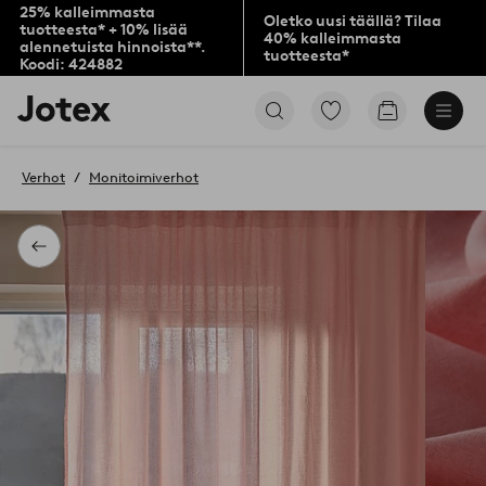
25% kalleimmasta
Oletko uusi täällä? Tilaa
tuotteesta* + 10% lisää
40% kalleimmasta
alennetuista hinnoista**.
tuotteesta*
Koodi: 424882
Jotex-
Siirry
Siirry
logo
merkittyihin
ostoskoriin
–
suosikkituotteisiin
siirry
Verhot
Monitoimiverhot
aloitussivulle
Takaisin