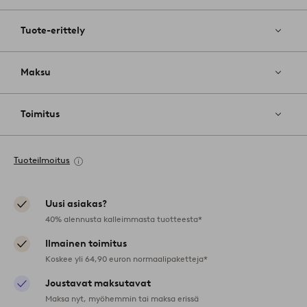
Tuote-erittely
Maksu
Toimitus
Tuoteilmoitus
Uusi asiakas?
40% alennusta kalleimmasta tuotteesta*
Ilmainen toimitus
Koskee yli 64,90 euron normaalipaketteja*
Joustavat maksutavat
Maksa nyt, myöhemmin tai maksa erissä