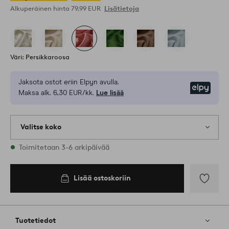
Alkuperäinen hinta
79,99 EUR
Lisätietoja
Väri: Persikkaroosa
Jaksota ostot eriin Elpyn avulla.
Elpy
Maksa alk. 6,30 EUR/kk.
Lue lisää
Valitse koko
Varastossa on kaikkia kokoja
Toimitetaan 3-6 arkipäivää
Lisää ostoskoriin
Lisää
suosikkeih
Tuotetiedot