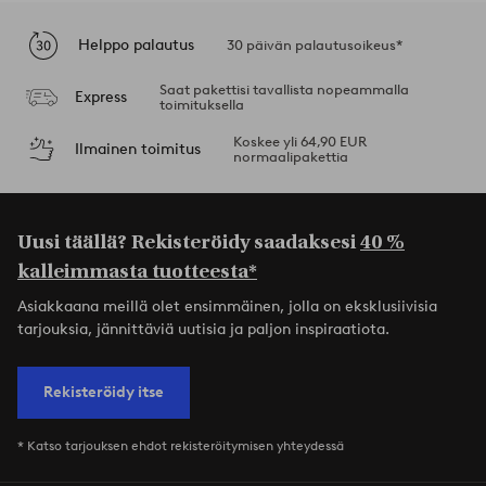
Helppo palautus
30 päivän palautusoikeus*
Saat pakettisi tavallista nopeammalla
Express
toimituksella
Koskee yli 64,90 EUR
Ilmainen toimitus
normaalipakettia
Uusi täällä? Rekisteröidy saadaksesi
40 %
kalleimmasta tuotteesta*
Asiakkaana meillä olet ensimmäinen, jolla on eksklusiivisia
tarjouksia, jännittäviä uutisia ja paljon inspiraatiota.
Rekisteröidy itse
* Katso tarjouksen ehdot rekisteröitymisen yhteydessä