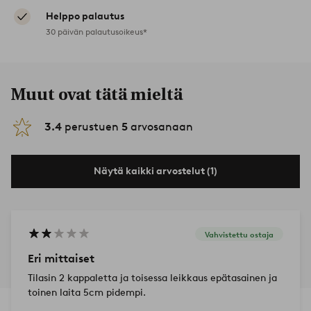
Helppo palautus
30 päivän palautusoikeus*
Muut ovat tätä mieltä
3.4
perustuen
5
arvosanaan
Näytä kaikki arvostelut (1)
Vahvistettu ostaja
Eri mittaiset
Tilasin 2 kappaletta ja toisessa leikkaus epätasainen ja
toinen laita 5cm pidempi.