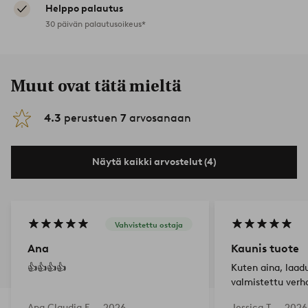
Helppo palautus
30 päivän palautusoikeus*
Muut ovat tätä mieltä
4.3
perustuen
7
arvosanaan
Näytä kaikki arvostelut (4)
Vahvistettu ostaja
Ana
Kaunis tuote
👍👍👍👍
Kuten aina, laad
valmistettu verh
vaaleansinisessä 
Ana Claudia F —
2026-
Jessica T —
2026