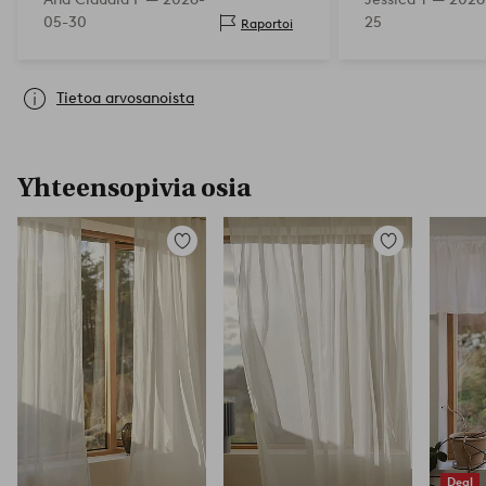
mielellään!
05-30
25
Raportoi
Tietoa arvosanoista
Yhteensopivia osia
Lisää
Lisää
suosikkeihin
suosikkeihin
Deal