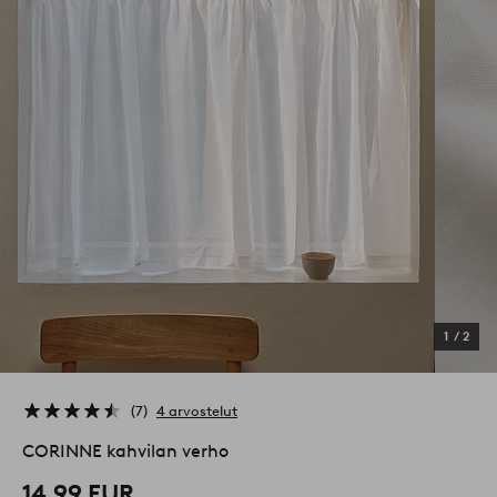
1
/
2
7
4 arvostelut
CORINNE kahvilan verho
14,99 EUR