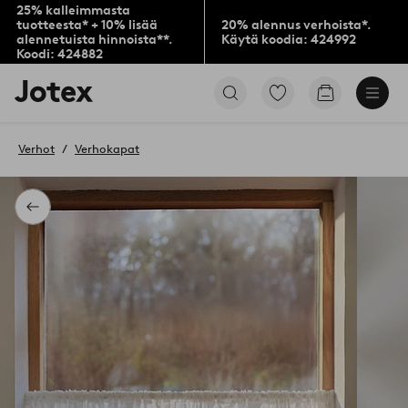
25% kalleimmasta
tuotteesta* + 10% lisää
20% alennus verhoista*.
alennetuista hinnoista**.
Käytä koodia: 424992
Koodi: 424882
Jotex-
Siirry
Siirry
logo
merkittyihin
ostoskoriin
–
suosikkituotteisiin
siirry
Verhot
Verhokapat
aloitussivulle
Takaisin