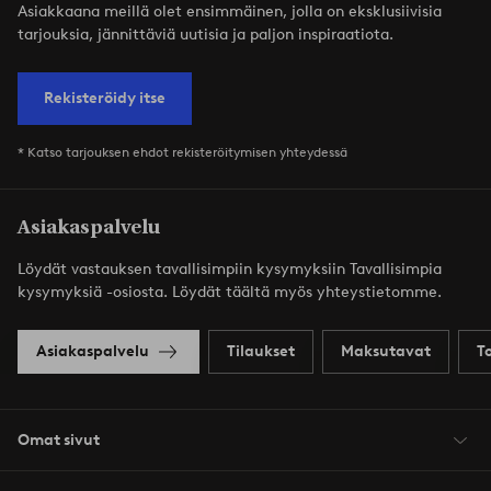
Asiakkaana meillä olet ensimmäinen, jolla on eksklusiivisia
tarjouksia, jännittäviä uutisia ja paljon inspiraatiota.
Rekisteröidy itse
* Katso tarjouksen ehdot rekisteröitymisen yhteydessä
Asiakaspalvelu
Löydät vastauksen tavallisimpiin kysymyksiin Tavallisimpia
kysymyksiä -osiosta. Löydät täältä myös yhteystietomme.
Asiakaspalvelu
Tilaukset
Maksutavat
T
Omat sivut