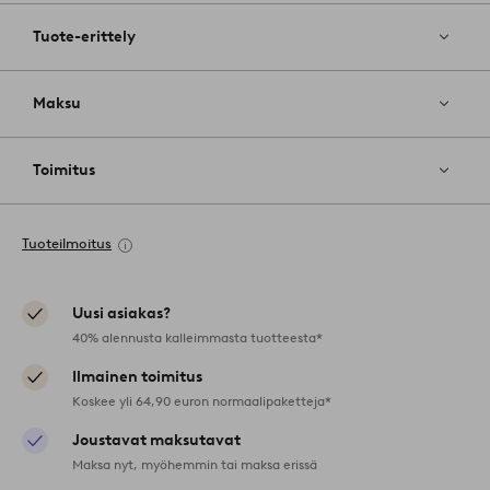
Tuote-erittely
Maksu
Toimitus
Tuoteilmoitus
Uusi asiakas?
40% alennusta kalleimmasta tuotteesta*
Ilmainen toimitus
Koskee yli 64,90 euron normaalipaketteja*
Joustavat maksutavat
Maksa nyt, myöhemmin tai maksa erissä