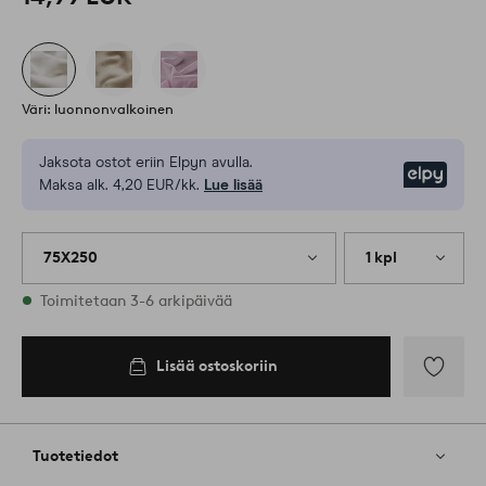
Väri: luonnonvalkoinen
Jaksota ostot eriin Elpyn avulla.
Elpy
Maksa alk. 4,20 EUR/kk.
Lue lisää
75X250
1 kpl
Varastossa
Toimitetaan 3-6 arkipäivää
Lisää ostoskoriin
Lisää
suosikkeih
Tuotetiedot