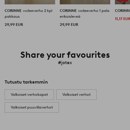
CORINNE
voileeverho 2 kpl
CORINNE
voileeverho 1 pala
CORIN
pakkaus
erikoisleveä
11,17 EU
29,99 EUR
29,99 EUR
Share your favourites
#jotex
Tutustu tarkemmin
Valkoiset verhokapat
Valkoiset verhot
Valkoiset puuvillaverhot