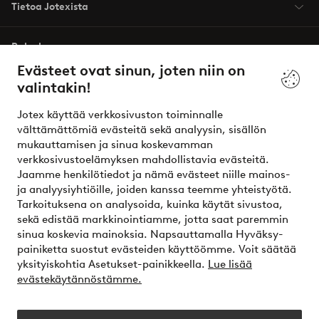
Tietoa Jotexista
Palvelumme
Evästeet ovat sinun, joten niin on
valintakin!
Ehdot
Jotex käyttää verkkosivuston toiminnalle
Ystävät
välttämättömiä evästeitä sekä analyysin, sisällön
mukauttamisen ja sinua koskevamman
verkkosivustoelämyksen mahdollistavia evästeitä.
Jaamme henkilötiedot ja nämä evästeet niille mainos-
Turvalliset maksut – maksa nyt tai erissä
ja analyysiyhtiöille, joiden kanssa teemme yhteistyötä.
Tarkoituksena on analysoida, kuinka käytät sivustoa,
Haluatko tietää
lisää maksuvaihtoehdoistamme
?
sekä edistää markkinointiamme, jotta saat paremmin
elpy
sinua koskevia mainoksia. Napsauttamalla Hyväksy-
painiketta suostut evästeiden käyttöömme. Voit säätää
yksityiskohtia Asetukset-painikkeella.
Lue lisää
evästekäytännöstämme.
Suomi - Valitse maa