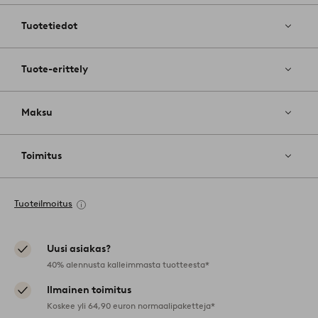
suosikkeihin
Tuotetiedot
Tuote-erittely
Maksu
Toimitus
Tuoteilmoitus
Uusi asiakas?
40% alennusta kalleimmasta tuotteesta*
Ilmainen toimitus
Koskee yli 64,90 euron normaalipaketteja*