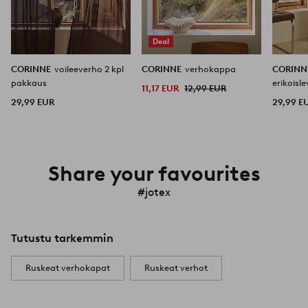
Deal
CORINNE
voileeverho 2 kpl
CORINNE
verhokappa
CORIN
pakkaus
erikoisl
11,17 EUR
12,99 EUR
29,99 EUR
29,99 E
Share your favourites
#jotex
Tutustu tarkemmin
Ruskeat verhokapat
Ruskeat verhot