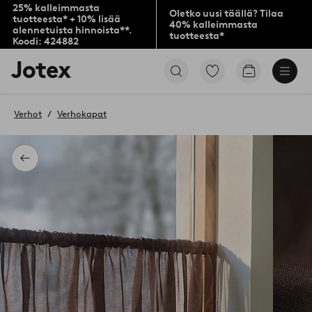
25% kalleimmasta
Oletko uusi täällä? Tilaa
tuotteesta* + 10% lisää
40% kalleimmasta
alennetuista hinnoista**.
tuotteesta*
Koodi: 424882
Jotex-
Siirry
Siirry
logo
merkittyihin
ostoskoriin
–
suosikkituotteisiin
siirry
Verhot
Verhokapat
aloitussivulle
Takaisin