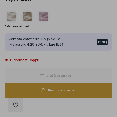
Väri: undefined
Jaksota ostot eriin Elpyn avulla.
Elpy
Maksa alk. 4,20 EUR/kk.
Lue lisää
Tilapäisesti loppu
Lisää ostoskoriin
Ilmoita minulle
Lisää