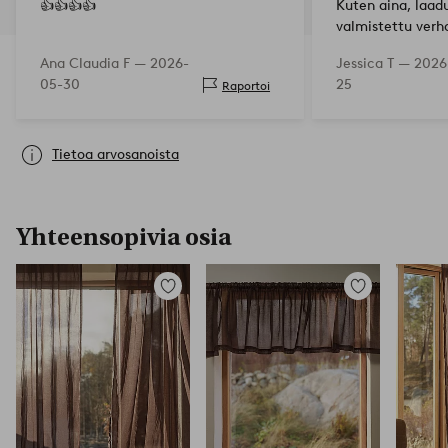
👍👍👍👍
Kuten aina, laad
valmistettu verh
vaaleansinisessä 
Ana Claudia F —
2026-
Jessica T —
2026
mielellään!
05-30
25
Raportoi
Tietoa arvosanoista
Yhteensopivia osia
Lisää
Lisää
suosikkeihin
suosikkeihin