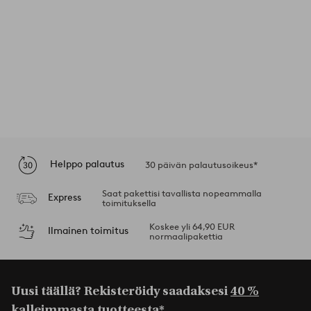
Helppo palautus
30 päivän palautusoikeus*
Saat pakettisi tavallista nopeammalla
Express
toimituksella
Koskee yli 64,90 EUR
Ilmainen toimitus
normaalipakettia
Uusi täällä? Rekisteröidy saadaksesi
40 %
kalleimmasta tuotteesta*