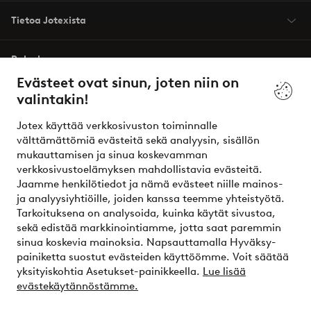
Tietoa Jotexista
Palvelumme
Evästeet ovat sinun, joten niin on
valintakin!
Ehdot
Jotex käyttää verkkosivuston toiminnalle
Ystävät
välttämättömiä evästeitä sekä analyysin, sisällön
mukauttamisen ja sinua koskevamman
verkkosivustoelämyksen mahdollistavia evästeitä.
Jaamme henkilötiedot ja nämä evästeet niille mainos-
Turvalliset maksut – maksa nyt tai erissä
ja analyysiyhtiöille, joiden kanssa teemme yhteistyötä.
Tarkoituksena on analysoida, kuinka käytät sivustoa,
Haluatko tietää
lisää maksuvaihtoehdoistamme
?
sekä edistää markkinointiamme, jotta saat paremmin
elpy
sinua koskevia mainoksia. Napsauttamalla Hyväksy-
painiketta suostut evästeiden käyttöömme. Voit säätää
yksityiskohtia Asetukset-painikkeella.
Lue lisää
evästekäytännöstämme.
Suomi - Valitse maa