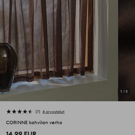
1
/
2
7
4 arvostelut
CORINNE kahvilan verho
14,99 EUR