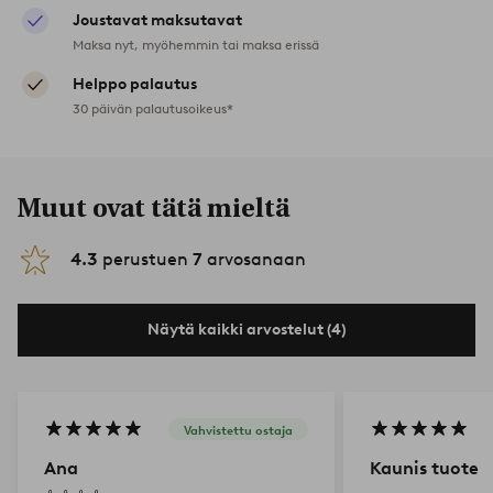
Joustavat maksutavat
Maksa nyt, myöhemmin tai maksa erissä
Helppo palautus
30 päivän palautusoikeus*
Muut ovat tätä mieltä
4.3
perustuen
7
arvosanaan
Näytä kaikki arvostelut (4)
Vahvistettu ostaja
Ana
Kaunis tuote