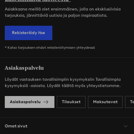
Asiakkaana meillä olet ensimmäinen, jolla on eksklusiivisia
tarjouksia, jännittäviä uutisia ja paljon inspiraatiota.
Rekisteröidy itse
* Katso tarjouksen ehdot rekisteröitymisen yhteydessä
Asiakaspalvelu
Löydät vastauksen tavallisimpiin kysymyksiin Tavallisimpia
kysymyksiä -osiosta. Löydät täältä myös yhteystietomme.
Asiakaspalvelu
Tilaukset
Maksutavat
T
Omat sivut