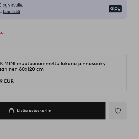
Elpyn avulla.
Elpy
.
Lue lisää
ta
K MINI muotoonommeltu lakana pinnasänky
aaninen 60x120 cm
99 EUR
Lisää ostoskoriin
Lisää
suosikkeihin