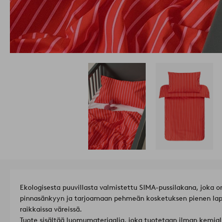
Ekologisesta puuvillasta valmistettu SIMA-pussilakana, joka o
pinnasänkyyn ja tarjoamaan pehmeän kosketuksen pienen lapsen
raikkaissa väreissä.
Tuote sisältää luomumateriaalia, joka tuotetaan ilman kemialli