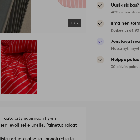
Uusi asiakas?
40% alennusta k
Ilmainen toim
1
/
3
Koskee yli 64,90
Joustavat ma
Maksa nyt, myöh
Helppo palau
30 päivän palau
n räätälöity sopimaan hyvin
 levolliselle unelle. Painetut raidat
sia torjunta-aineita, lannoitteita ja