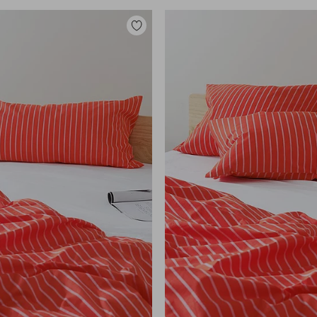
Lisää
suosikkeihin