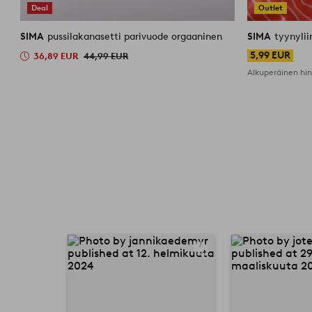
Deal
Outlet
SIMA
pussilakanasetti parivuode orgaaninen
SIMA
tyynyli
5,99 EUR
36,89 EUR
44,99 EUR
Alkuperäinen hi