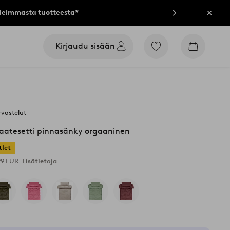
lleimmasta tuotteesta*
Sulje
Kirjaudu sisään
Siirry
Siirry
merkittyihin
ostoskori
suosikkituotteisiin
rvostelut
aatesetti pinnasänky orgaaninen
tlet
99 EUR
Lisätietoja