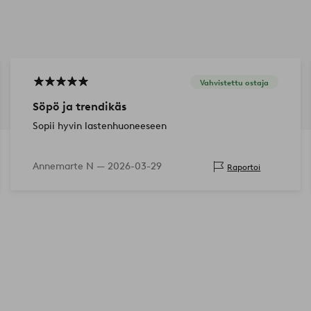
Vahvistettu ostaja
Söpö ja trendikäs
Sopii hyvin lastenhuoneeseen
Annemarte N —
2026-03-29
Raportoi