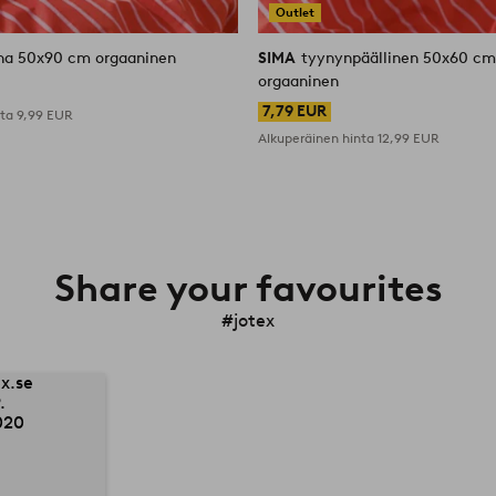
Outlet
ina 50x90 cm orgaaninen
SIMA
tyynynpäällinen 50x60 cm
orgaaninen
7,79 EUR
nta
9,99 EUR
Alkuperäinen hinta
12,99 EUR
Share your favourites
#jotex