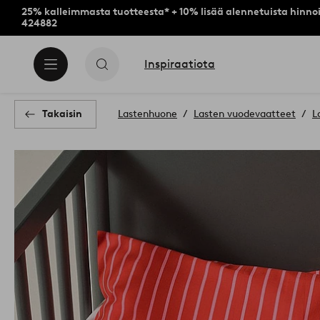
25% kalleimmasta tuotteesta* + 10% lisää alennetuista hinnoi
424882
Inspiraatiota
Takaisin
Lastenhuone
Lasten vuodevaatteet
L