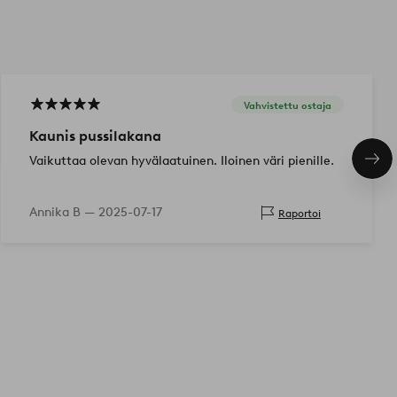
Vahvistettu ostaja
Kaunis pussilakana
Vaikuttaa olevan hyvälaatuinen. Iloinen väri pienille.
Seu
tuo
Annika B —
2025-07-17
Raportoi