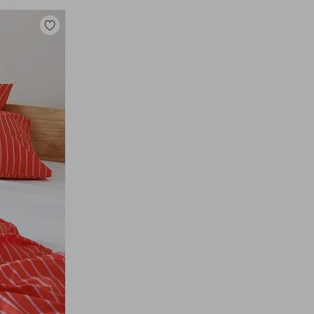
Lisää
suosikkeihin