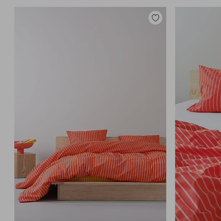
Lisää
suosikkeihin