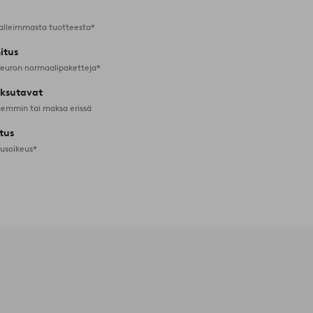
alleimmasta tuotteesta*
itus
 euron normaalipaketteja*
ksutavat
emmin tai maksa erissä
tus
tusoikeus*