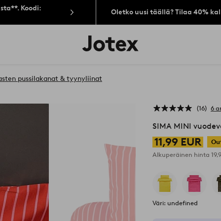
sta**. Koodi:
Oletko uusi täällä? Tilaa 40% ka
Jotex-
logo
–
siirry
aloitussivulle
asten pussilakanat & tyynyliinat
16
6 a
SIMA MINI vuodev
11,99 EUR
Ou
Alkuperäinen hinta
19,
Väri: undefined