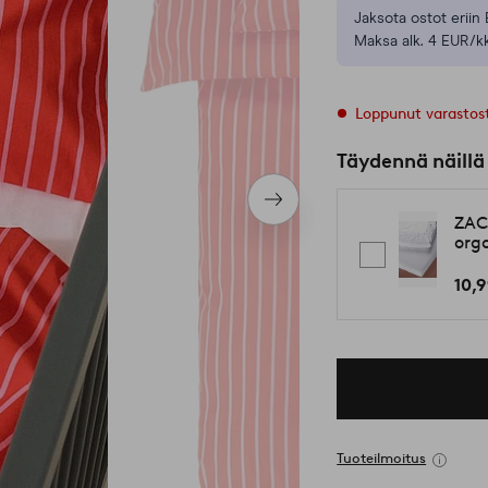
Jaksota ostot eriin 
Maksa alk. 4 EUR/kk
Loppunut varastos
Täydennä näillä
Seuraava
ZAC
tuote
org
10,
Tuoteilmoitus