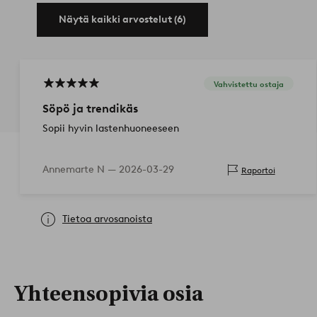
Näytä kaikki arvostelut (6)
Vahvistettu ostaja
Söpö ja trendikäs
Sopii hyvin lastenhuoneeseen
Annemarte N —
2026-03-29
Raportoi
Tietoa arvosanoista
Yhteensopivia osia