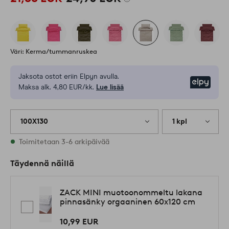
Väri: Kerma/tummanruskea
Jaksota ostot eriin Elpyn avulla.
Elpy
Maksa alk. 4,80 EUR/kk.
Lue lisää
100X130
1 kpl
Varastossa
Toimitetaan 3-6 arkipäivää
Täydennä näillä
ZACK MINI muotoonommeltu lakana
pinnasänky orgaaninen 60x120 cm
10,99 EUR