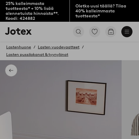
25% kalleimmasta
Oletko uusi täällä? Tilaa
tuotteesta* + 10% lisää
40% kalleimmasta
alennetuista hinnoista**.
tuotteesta*
Koodi: 424882
Jotex-
Siirry
Siirry
logo
merkittyihin
ostoskoriin
–
suosikkituotteisiin
siirry
Lastenhuone
Lasten vuodevaatteet
aloitussivulle
Lasten pussilakanat & tyynyliinat
Takaisin