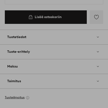
Lisää ostoskoriin
Lisää
suosikkeih
Tuotetiedot
Tuote-erittely
Maksu
Toimitus
Tuoteilmoitus