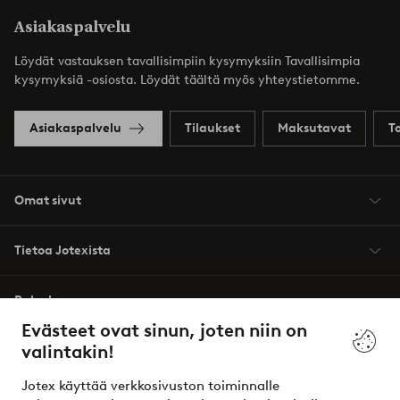
Asiakaspalvelu
Löydät vastauksen tavallisimpiin kysymyksiin Tavallisimpia
kysymyksiä -osiosta. Löydät täältä myös yhteystietomme.
Asiakaspalvelu
Tilaukset
Maksutavat
T
Omat sivut
Tietoa Jotexista
Palvelumme
Evästeet ovat sinun, joten niin on
valintakin!
Ehdot
Jotex käyttää verkkosivuston toiminnalle