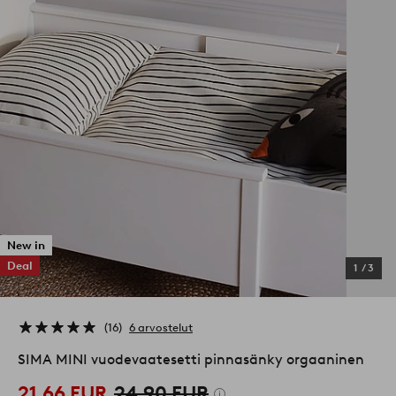
New in
Deal
1
/
3
16
6 arvostelut
SIMA MINI vuodevaatesetti pinnasänky orgaaninen
21,66 EUR
24,90 EUR