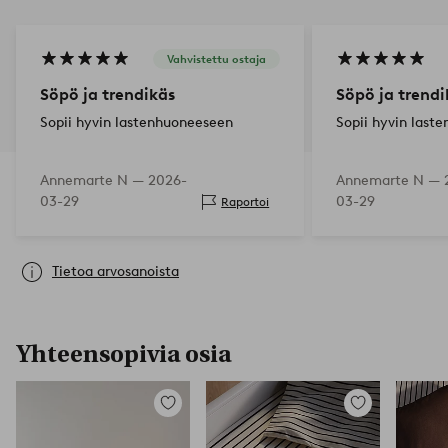
Vahvistettu ostaja
Söpö ja trendikäs
Söpö ja trendi
Sopii hyvin lastenhuoneeseen
Sopii hyvin last
Annemarte N —
2026-
Annemarte N —
03-29
03-29
Raportoi
Tietoa arvosanoista
Yhteensopivia osia
Lisää
Lisää
suosikkeihin
suosikkeihin