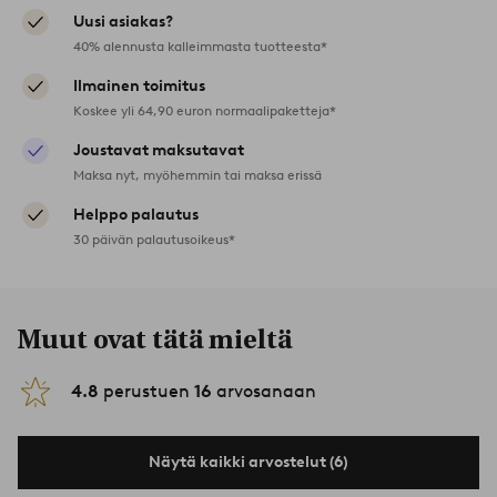
Uusi asiakas?
40% alennusta kalleimmasta tuotteesta*
Ilmainen toimitus
Koskee yli 64,90 euron normaalipaketteja*
Joustavat maksutavat
Maksa nyt, myöhemmin tai maksa erissä
Helppo palautus
30 päivän palautusoikeus*
Muut ovat tätä mieltä
4.8
perustuen
16
arvosanaan
Näytä kaikki arvostelut (6)