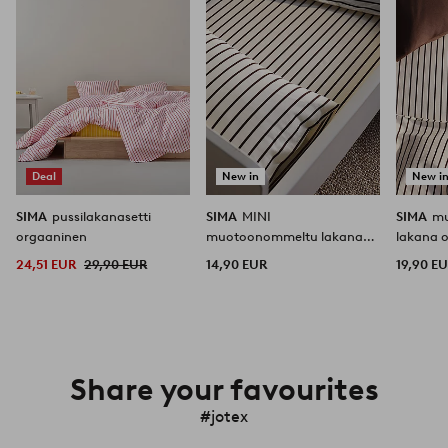
Deal
New in
New i
SIMA
pussilakanasetti
SIMA
MINI
SIMA
m
orgaaninen
muotoonommeltu lakana
lakana 
pinnasänky orgaaninen
24,51 EUR
29,90 EUR
14,90 EUR
19,90 E
Share your favourites
#jotex