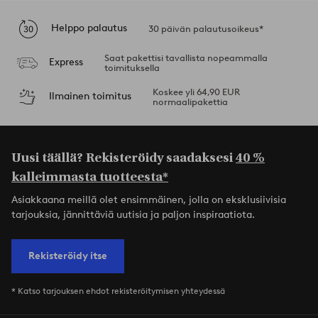
Helppo palautus
30 päivän palautusoikeus*
Saat pakettisi tavallista nopeammalla
Express
toimituksella
Koskee yli 64,90 EUR
Ilmainen toimitus
normaalipakettia
Uusi täällä? Rekisteröidy saadaksesi
40 %
kalleimmasta tuotteesta*
Asiakkaana meillä olet ensimmäinen, jolla on eksklusiivisia
tarjouksia, jännittäviä uutisia ja paljon inspiraatiota.
Rekisteröidy itse
* Katso tarjouksen ehdot rekisteröitymisen yhteydessä