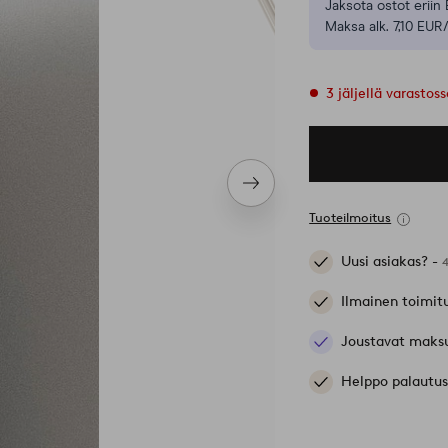
Jaksota ostot eriin 
Maksa alk. 7,10 EUR/
3 jäljellä varastos
Seuraava
tuote
Tuoteilmoitus
Uusi asiakas? -
Ilmainen toimit
Joustavat maks
Helppo palautus