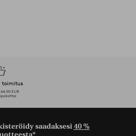
 toimitus
i 64,90 EUR
ipakettia
kisteröidy saadaksesi
40 %
uotteesta*