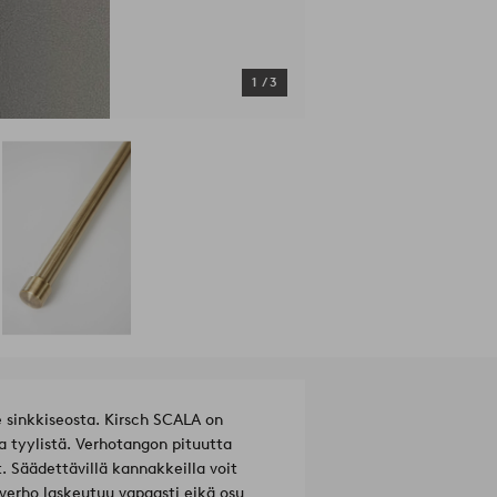
1
/
3
e sinkkiseosta. Kirsch SCALA on
ta tyylistä. Verhotangon pituutta
t. Säädettävillä kannakkeilla voit
 verho laskeutuu vapaasti eikä osu