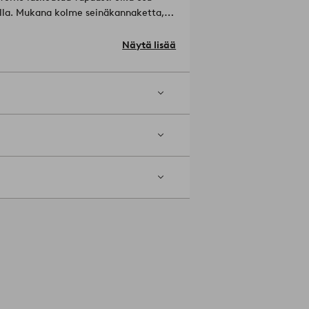
illa. Mukana kolme seinäkannaketta,
n sopiva tapa määritellään aina
Näytä lisää
ä 10-15 cm. Kannattimen leveys 16 mm.
avulla voit korostaa valitsemaasi