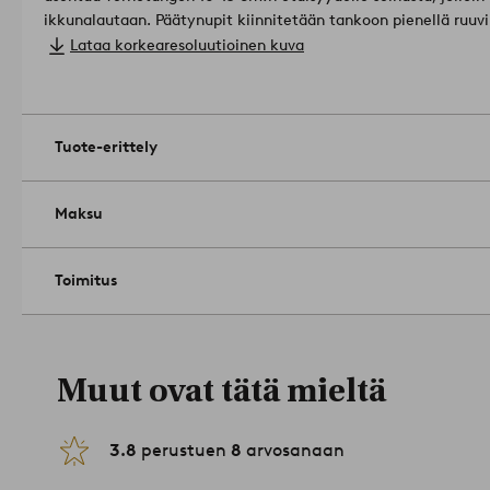
ikkunalautaan. Päätynupit kiinnitetään tankoon pienellä ruuv
ruuvit ja tulpat mukana. Huomioi, että asentamiseen parhaite
Lataa korkearesoluutioinen kuva
alustan mukaan.
Materiaali: Rautaa ja sinkkiä.
Koko: Halkaisija 19 mm. Pituus 120-210 cm. Etäisyys seinäst
Vinkki: Meillä on myös laaja valikoima verhotamppeja, joiden 
tyyliä.
Tuotenumero: 1725119-04-0
Tuote-erittely
Maksu
Toimitus
Muut ovat tätä mieltä
3.8
perustuen
8
arvosanaan