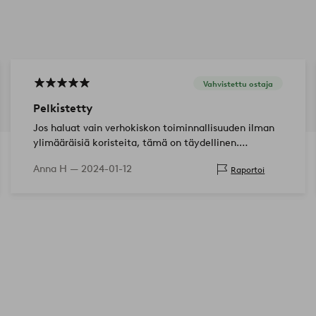
Vahvistettu ostaja
Pelkistetty
Jos haluat vain verhokiskon toiminnallisuuden ilman
ylimääräisiä koristeita, tämä on täydellinen.
Mahdollisimman vähän osia = vakaa. Seinän väriin
Anna H —
2024-01-12
Raportoi
sopiva = ei pistä silmään. Hyvä hinta = 👍