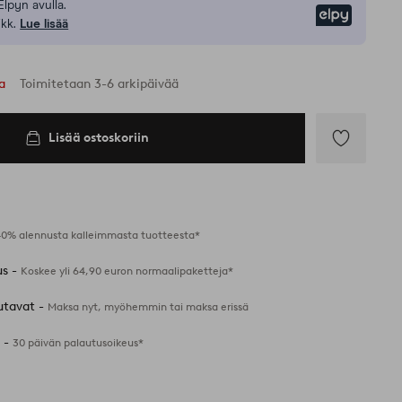
Elpyn avulla.
Elpy
kk.
Lue lisää
sa
Toimitetaan 3-6 arkipäivää
Lisää ostoskoriin
Lisää
suosikkeihin
40% alennusta kalleimmasta tuotteesta*
us -
Koskee yli 64,90 euron normaalipaketteja*
utavat -
Maksa nyt, myöhemmin tai maksa erissä
 -
30 päivän palautusoikeus*