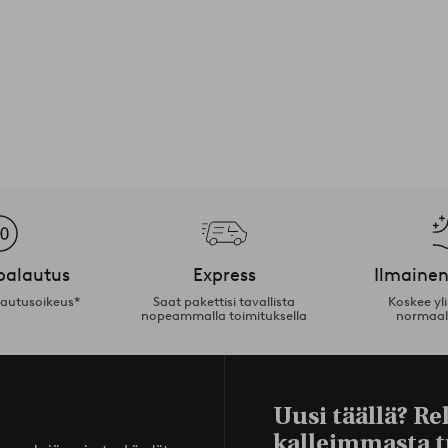
palautus
Express
Ilmainen
lautusoikeus*
Saat pakettisi tavallista
Koskee yl
nopeammalla toimituksella
normaal
Uusi täällä? Re
kalleimmasta t