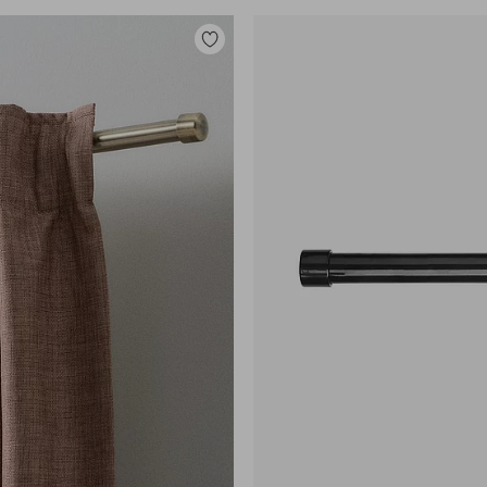
Lisää
suosikkeihin