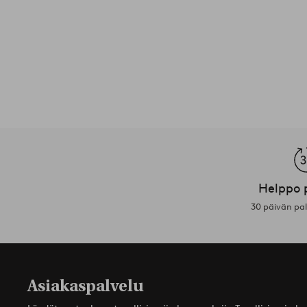
Helppo 
30 päivän pa
Asiakaspalvelu