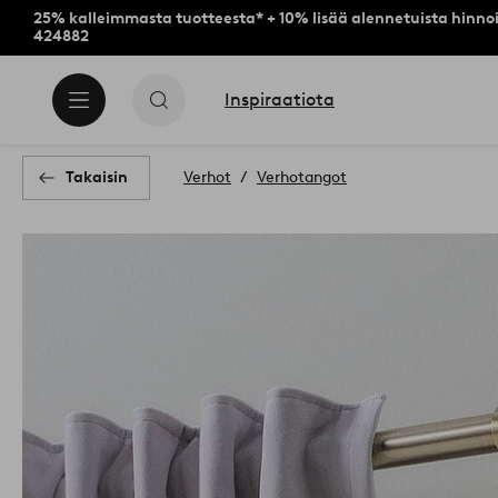
25% kalleimmasta tuotteesta* + 10% lisää alennetuista hinnoi
424882
Inspiraatiota
Takaisin
Verhot
Verhotangot