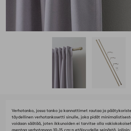
Verhotanko, jossa tanko ja kannattimet rautaa ja päätykorist
täydellinen verhotankosetti sinulle, joka pidät minimalistises
voidaan säätää, joten ikkunoiden ei tarvitse olla vakiokokoise
asentaa verhotangon 10-15 cm:n etäisyydelle seinästä, jolloin