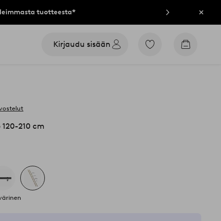
lleimmasta tuotteesta*
Sulje
Kirjaudu sisään
Siirry
Siirry
merkittyihin
ostoskori
suosikkituotteisiin
vostelut
 120-210 cm
nvärinen