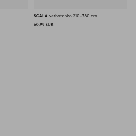
SCALA
verhotanko 210–380 cm
S
60,99 EUR
4