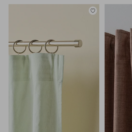
Lisää
suosikkeihin