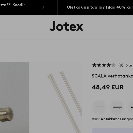
sta**. Koodi:
Oletko uusi täällä? Tilaa 40% ka
Jotex-
logo
–
siirry
aloitussivulle
8
3 ar
SCALA verhotanko
48,49 EUR
Väri: Antiikkimessingi