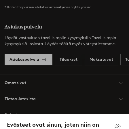
* Katso tarjouksen ehdot rekisteröitymisen yhteydessä
Asiakaspalvelu
Löydät vastauksen tavallisimpiin kysymyksiin Tavallisimpia
kysymyksiä -osiosta. Löydät täältä myös yhteystietomme.
Asiakaspalvelu
Tilaukset
Maksutavat
T
Omat sivut
Tietoa Jotexista
Palvelumme
Evästeet ovat sinun, joten niin on