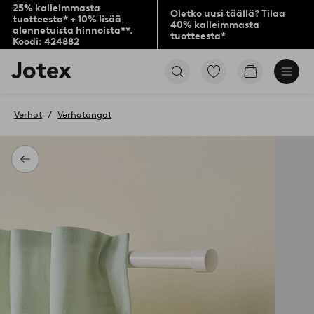
25% kalleimmasta
Oletko uusi täällä? Tilaa
tuotteesta* + 10% lisää
40% kalleimmasta
alennetuista hinnoista**.
tuotteesta*
Koodi: 424882
Jotex-
Siirry
Siirry
logo
merkittyihin
ostoskoriin
–
suosikkituotteisiin
siirry
Verhot
Verhotangot
aloitussivulle
Takaisin