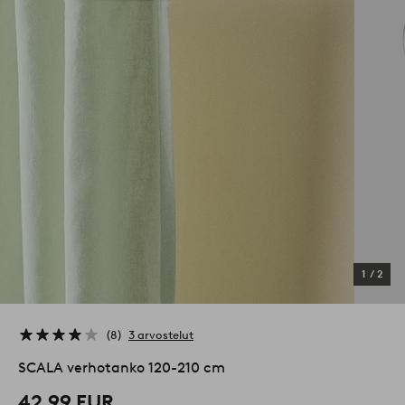
1
/
2
8
3 arvostelut
SCALA verhotanko 120-210 cm
42,99 EUR