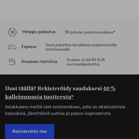
Helppo palautus
30 päivän palautusoikeus*
Saat pakettisi tavallista nopeammalla
Express
toimituksella
Koskee yli 64,90 EUR
Ilmainen toimitus
normaalipakettia
Uusi täällä? Rekisteröidy saadaksesi
40 %
kalleimmasta tuotteesta*
Asiakkaana meillä olet ensimmäinen, jolla on eksklusiivisia
tarjouksia, jännittäviä uutisia ja paljon inspiraatiota.
Rekisteröidy itse