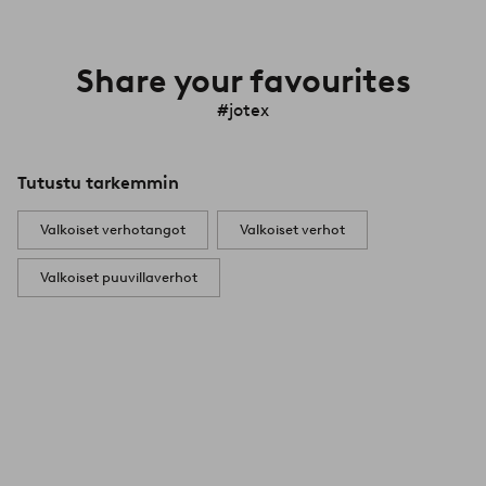
Share your favourites
#jotex
Tutustu tarkemmin
Valkoiset verhotangot
Valkoiset verhot
Valkoiset puuvillaverhot