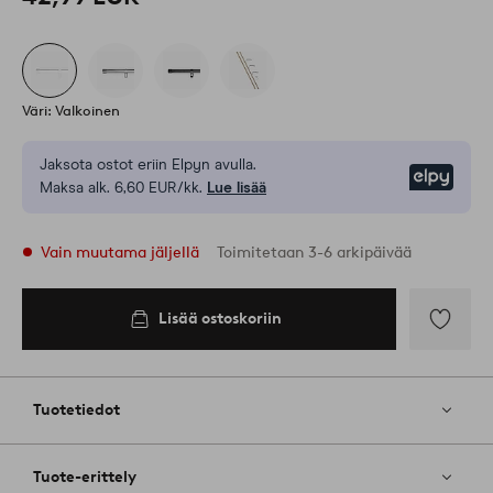
Väri: Valkoinen
Jaksota ostot eriin Elpyn avulla.
Elpy
Maksa alk. 6,60 EUR/kk.
Lue lisää
Vain muutama jäljellä
Toimitetaan 3-6 arkipäivää
Lisää ostoskoriin
Lisää
ostoskoriin
Lisää
suosikkeih
Tuotetiedot
Tuote-erittely