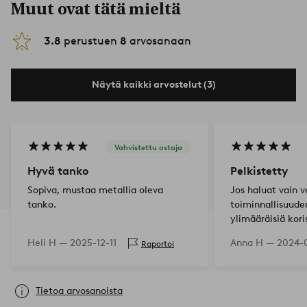
Muut ovat tätä mieltä
3.8
perustuen
8
arvosanaan
Näytä kaikki arvostelut (3)
Vahvistettu ostaja
Hyvä tanko
Pelkistetty
Sopiva, mustaa metallia oleva
Jos haluat vain 
tanko.
toiminnallisuude
ylimääräisiä kori
täydellinen. Ma
Heli H —
2025-12-11
Anna H —
2024-0
Raportoi
osia = vakaa. Sei
ei pistä silmään.
Tietoa arvosanoista