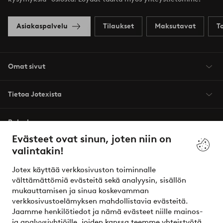
Asiakaspalvelu
Tilaukset
Maksutavat
T
Omat sivut
Tietoa Jotexista
Palvelumme
Evästeet ovat sinun, joten niin on
valintakin!
Ehdot
Jotex käyttää verkkosivuston toiminnalle
Ystävät
välttämättömiä evästeitä sekä analyysin, sisällön
mukauttamisen ja sinua koskevamman
verkkosivustoelämyksen mahdollistavia evästeitä.
Jaamme henkilötiedot ja nämä evästeet niille mainos-
Turvalliset maksut – maksa nyt tai erissä
ja analyysiyhtiöille, joiden kanssa teemme yhteistyötä.