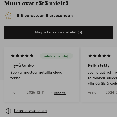
Muut ovat tätä mieltä
3.8
perustuen
8
arvosanaan
Näytä kaikki arvostelut (3)
Vahvistettu ostaja
Hyvä tanko
Pelkistetty
Sopiva, mustaa metallia oleva
Jos haluat vain 
tanko.
toiminnallisuude
ylimääräisiä kori
täydellinen. Ma
Heli H —
2025-12-11
Anna H —
2024-0
Raportoi
osia = vakaa. Sei
ei pistä silmään.
Tietoa arvosanoista