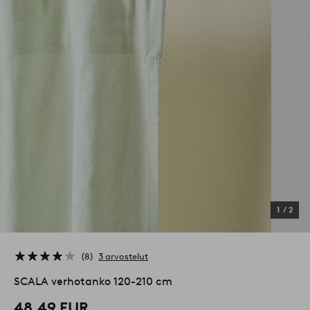
1
/
2
8
3 arvostelut
SCALA verhotanko 120-210 cm
48,49 EUR