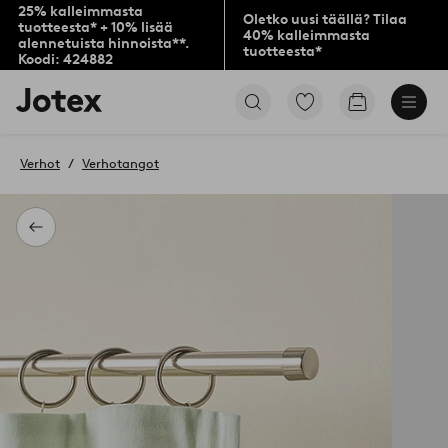
25% kalleimmasta
Oletko uusi täällä? Tilaa
tuotteesta* + 10% lisää
40% kalleimmasta
alennetuista hinnoista**.
tuotteesta*
Koodi: 424882
Jotex-
Siirry
Siirry
logo
merkittyihin
ostoskoriin
–
suosikkituotteisiin
siirry
Verhot
Verhotangot
aloitussivulle
Takaisin