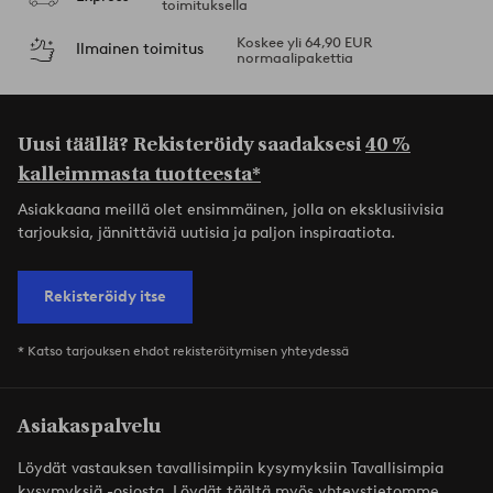
toimituksella
Koskee yli 64,90 EUR
Ilmainen toimitus
normaalipakettia
Uusi täällä? Rekisteröidy saadaksesi
40 %
kalleimmasta tuotteesta*
Asiakkaana meillä olet ensimmäinen, jolla on eksklusiivisia
tarjouksia, jännittäviä uutisia ja paljon inspiraatiota.
Rekisteröidy itse
* Katso tarjouksen ehdot rekisteröitymisen yhteydessä
Asiakaspalvelu
Löydät vastauksen tavallisimpiin kysymyksiin Tavallisimpia
kysymyksiä -osiosta. Löydät täältä myös yhteystietomme.