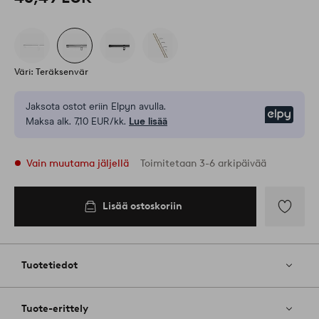
Väri: Teräksenvär
Jaksota ostot eriin Elpyn avulla.
Elpy
Maksa alk. 7,10 EUR/kk.
Lue lisää
Vain muutama jäljellä
Toimitetaan 3-6 arkipäivää
Lisää ostoskoriin
Lisää
ostoskoriin
Lisää
suosikkeih
Tuotetiedot
Tuote-erittely