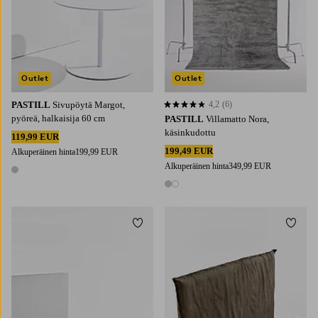
Outlet
Outlet
PASTILL
Sivupöytä Margot,
4,2
(6)
4,2 perustuen 6 arvosanaan
pyöreä, halkaisija 60 cm
PASTILL
Villamatto Nora,
käsinkudottu
119,99 EUR
199,49 EUR
Alkuperäinen hinta
199,99 EUR
Alkuperäinen hinta
349,99 EUR
1 väri
2 värejä
Lisää suosikkeihin
Lisää 
90
120
140
160
180