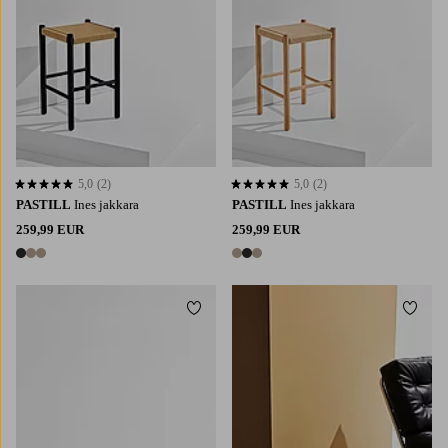
5,0
(2)
5,0
(2)
5,0 perustuen 2 arvosanaan
5,0 perustuen 2 arvosanaan
PASTILL
Ines jakkara
PASTILL
Ines jakkara
259,99 EUR
259,99 EUR
3 värejä
3 värejä
Lisää suosikkeihin
Lisää 