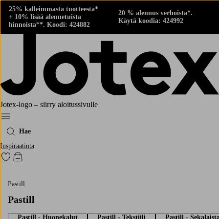
25% kalleimmasta tuotteesta*
20 % alennus verhoista*.
+ 10% lisää alennetuista
Käytä koodia: 424992
hinnoista**. Koodi: 424882
Jotex-logo – siirry aloitussivulle
Menu
Hae
Inspiraatiota
Siirry merkittyihin suosikkituotteisiin
Siirry ostoskoriin
Pastill
Pastill
Pastill - Huonekalut
Pastill - Tekstiili
Pastill - Sekalaist