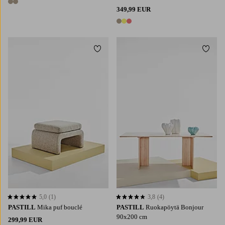
2 värejä
349,99 EUR
3 värejä
Lisää suosikkeihin
Lisää 
5,0
(1)
3,8
(4)
5,0 perustuen 1 arvosanaan
3,8 perustuen 4 arvosanaan
PASTILL
Mika puf bouclé
PASTILL
Ruokapöytä Bonjour
90x200 cm
299,99 EUR