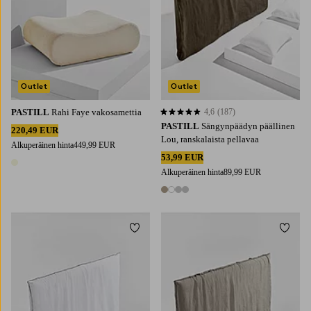
Outlet
Outlet
PASTILL
Rahi Faye vakosamettia
4,6
(187)
4,6 perustuen 187 arvosanaan
PASTILL
Sängynpäädyn päällinen
220,49 EUR
Lou, ranskalaista pellavaa
Alkuperäinen hinta
449,99 EUR
53,99 EUR
1 väri
Alkuperäinen hinta
89,99 EUR
4 värejä
Lisää suosikkeihin
Lisää 
90
120
140
160
180
90
120
140
160
180