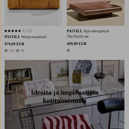
4,3
(3)
PASTILL
Jeju sohvapöytä
4,3 perustuen 3 arvosanaan
70x70x16 cm
PASTILL
Wenju nojatuoli
499,99 EUR
979,99 EUR
+1
1 väri
6 värejä
Ideoita ja inspiraatiota
kotitoimistoosi