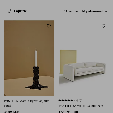
Lajittele
333 osumaa
Lajittele:
Myydyimmät
Lisää suosikkeihin
Lisää 
PASTILL
Bearnie kynttilänjalka
4,0
(2)
4,0 perustuen 2 arvosanaan
suuri
PASTILL
Sohva Mika, bukleeta
39,99 EUR
1 599,99 EUR