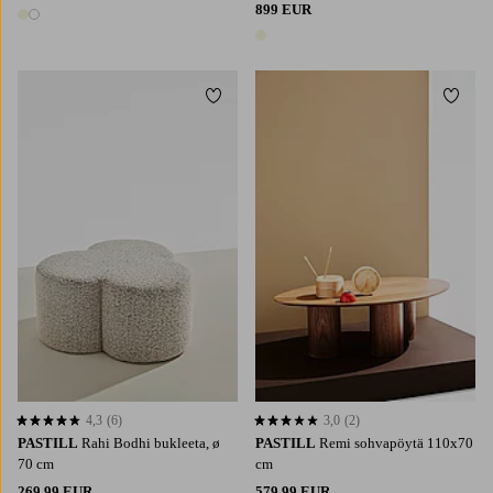
899 EUR
2 värejä
1 väri
Lisää suosikkeihin
Lisää 
4,3
(6)
3,0
(2)
4,3 perustuen 6 arvosanaan
3,0 perustuen 2 arvosanaan
PASTILL
Rahi Bodhi bukleeta, ø
PASTILL
Remi sohvapöytä 110x70
70 cm
cm
269,99 EUR
579,99 EUR