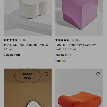
4,3
(6)
4,5
(16)
4,3 perustuen 6 arvosanaan
4,5 perustuen 16 arvosanaan
PASTILL
Rahi Bodhi bukleeta, ø
PASTILL
Kuutio Pop värillistä
70 cm
lasia, 35x35 cm
269,99 EUR
199,99 EUR
+2
2 värejä
7 värejä
TULOSSA
Lisää suosikkeihin
Lisää 
PIAN