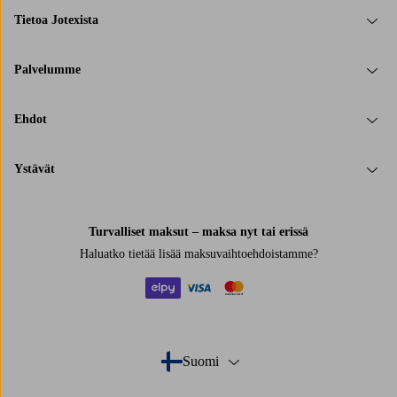
Tietoa Jotexista
Palvelumme
Ehdot
Ystävät
Turvalliset maksut – maksa nyt tai erissä
Haluatko tietää
lisää maksuvaihtoehdoistamme
?
elpy
visa
mastercard
Suomi
- Valitse maa