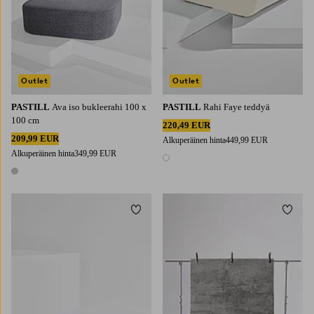
Outlet
Outlet
PASTILL
Ava iso bukleerahi 100 x
PASTILL
Rahi Faye teddyä
100 cm
220,49 EUR
209,99 EUR
Alkuperäinen hinta
449,99 EUR
Alkuperäinen hinta
349,99 EUR
1 väri
1 väri
Lisää suosikkeihin
Lisää 
160X230
200X300