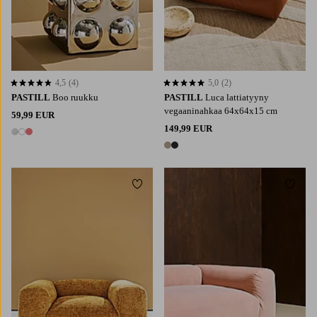
4,5
(4)
5,0
(2)
4,5 perustuen 4 arvosanaan
5,0 perustuen 2 arvosanaan
PASTILL
Boo ruukku
PASTILL
Luca lattiatyyny
vegaaninahkaa 64x64x15 cm
59,99 EUR
149,99 EUR
3 värejä
2 värejä
Lisää suosikkeihin
Lisää 