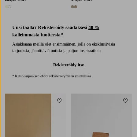
2 värejä
2 värejä
Uusi täällä? Rekisteröidy saadaksesi
40 %
kalleimmasta tuotteesta*
Asiakkaana meillä olet ensimmäinen, jolla on eksklusiivisia
tarjouksia, jännittäviä uutisia ja paljon inspiraatiota.
Rekisteröidy itse
* Katso tarjouksen ehdot rekisteröitymisen yhteydessä
Lisää suosikkeihin
Lisää 