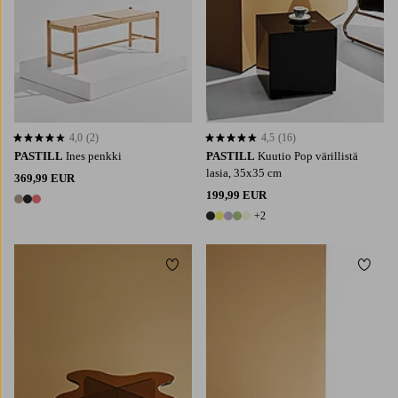
4,0
(2)
4,5
(16)
4,0 perustuen 2 arvosanaan
4,5 perustuen 16 arvosanaan
PASTILL
Ines penkki
PASTILL
Kuutio Pop värillistä
lasia, 35x35 cm
369,99 EUR
199,99 EUR
3 värejä
+2
7 värejä
Lisää suosikkeihin
Lisää 