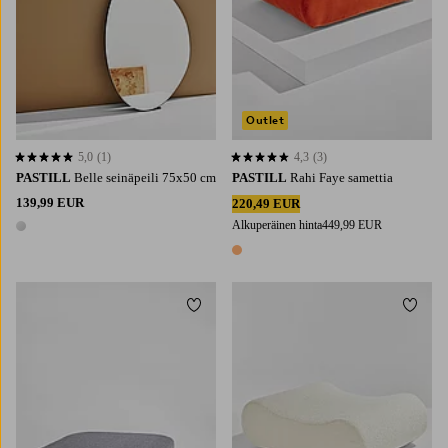
Outlet
5,0
(1)
4,3
(3)
5,0 perustuen 1 arvosanaan
4,3 perustuen 3 arvosanaan
PASTILL
Belle seinäpeili 75x50 cm
PASTILL
Rahi Faye samettia
139,99 EUR
220,49 EUR
Alkuperäinen hinta
449,99 EUR
1 väri
1 väri
Lisää suosikkeihin
Lisää 