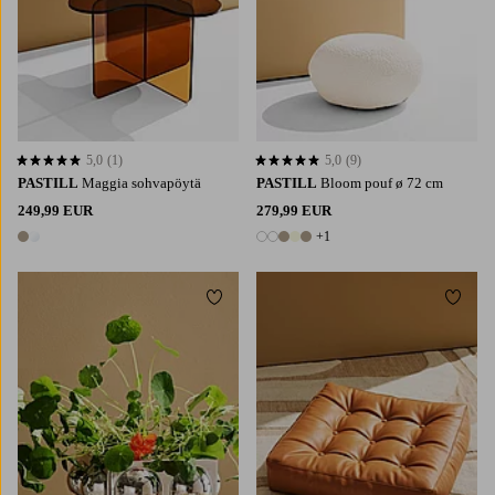
5,0
(1)
5,0
(9)
5,0 perustuen 1 arvosanaan
5,0 perustuen 9 arvosanaan
PASTILL
Maggia sohvapöytä
PASTILL
Bloom pouf ø 72 cm
249,99 EUR
279,99 EUR
+1
2 värejä
6 värejä
Lisää suosikkeihin
Lisää 