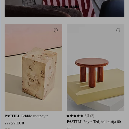
Inspiroidu täällä
Lisää suosikkeihin
Lisää 
PASTILL
Pebble sivupöytä
3,5
(2)
3,5 perustuen 2 arvosanaan
PASTILL
Pöytä Ted, halkaisija 60
299,99 EUR
cm