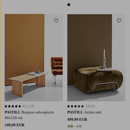
1 väri
Lisää suosikkeihin
Lisää 
4,5
(13)
3,0
(1)
4,5 perustuen 13 arvosanaan
3,0 perustuen 1 arvosanaan
PASTILL
Bonjour sohvapöytä
PASTILL
Archie rahi
40x120 cm
499,99 EUR
249,99 EUR
5 värejä