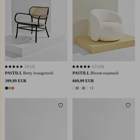
3,0
(3)
4,3
(24)
3,0 perustuen 3 arvosanaan
4,3 perustuen 24 arvosanaan
PASTILL
Betty loungetuoli
PASTILL
Bloom nojatuoli
399,99 EUR
669,99 EUR
+1
3 värejä
6 värejä
Lisää suosikkeihin
Lisää 