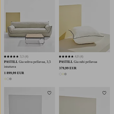
3,3
(4)
4,0
(4)
3,3 perustuen 4 arvosanaan
4,0 perustuen 4 arvosanaan
PASTILL
Gia sohva pellavaa, 3,5
PASTILL
Gia rahi pellavaa
istuttava
379,99 EUR
1 899,99 EUR
3 värejä
3 värejä
Lisää suosikkeihin
Lisää 