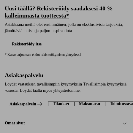
Uusi täällä? Rekisteröidy saadaksesi
40 %
kalleimmasta tuotteesta*
Asiakkaana meillä olet ensimmäinen, jolla on eksklusiivisia tarjouksia,
jännittäviä uutisia ja paljon inspiraatiota.
Rekisteröidy itse
* Katso tarjouksen ehdot rekisteröitymisen yhteydessä
Asiakaspalvelu
Löydät vastauksen tavallisimpiin kysymyksiin Tavallisimpia kysymyksiä
-osiosta. Löydät täältä myös yhteystietomme.
Tilaukset
Maksutavat
Toimitustava
Asiakaspalvelu
Omat sivut