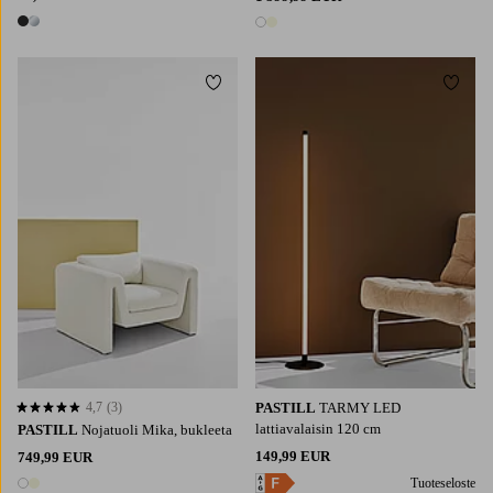
2 värejä
2 värejä
Lisää suosikkeihin
Lisää 
4,7
(3)
PASTILL
TARMY LED
4,7 perustuen 3 arvosanaan
lattiavalaisin 120 cm
PASTILL
Nojatuoli Mika, bukleeta
149,99 EUR
749,99 EUR
Tuoteseloste
2 värejä