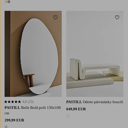
2 värejä
Lisää suosikkeihin
Lisää 
4,8
(25)
PASTILL
Odette päiväsänky bouclé
4,8 perustuen 25 arvosanaan
PASTILL
Belle Bold peili 150x100
649,99 EUR
cm
1 väri
299,99 EUR