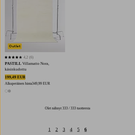
Outlet
4,2
(6)
4,2 perustuen 6 arvosanaan
PASTILL
Villamatto Nora,
käsinkudottu
199,49 EUR
Alkuperäinen hinta
349,99 EUR
2 värejä
Olet nähnyt 333 / 333 tuotteesta
1
2
3
4
5
6