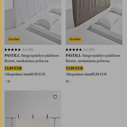
Outlet
Outlet
4,4
(45)
4,4
(45)
4,4 perustuen 45 arvosanaan
4,4 perustuen 45 arvosanaan
PASTILL
Sängynpäädyn päällinen
PASTILL
Sängynpäädyn päällinen
Bonne, ranskalaista pellavaa
Bonne, ranskalaista pellavaa
53,99 EUR
53,99 EUR
Alkuperäinen hinta
89,99 EUR
Alkuperäinen hinta
89,99 EUR
2 värejä
2 värejä
Lisää suosikkeihin
160X230
200X300