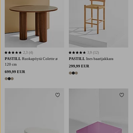
2,3
(4)
3,9
(12)
2,3 perustuen 4 arvosanaan
3,9 perustuen 12 arvosanaan
PASTILL
Ruokapöytä Colette ø
PASTILL
Ines baarijakkara
120 cm
299,99 EUR
699,99 EUR
3 värejä
3 värejä
Lisää suosikkeihin
Lisää 