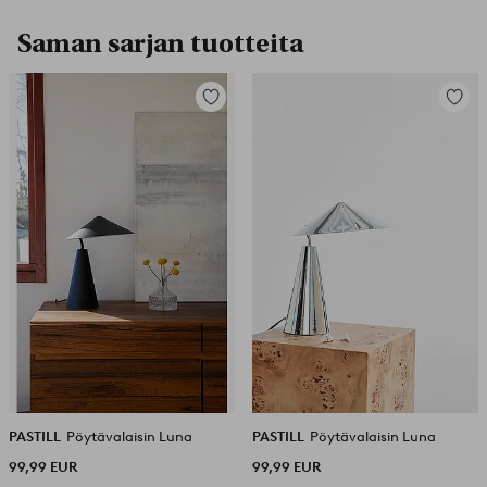
Saman sarjan tuotteita
Lisää
Lisää
suosikkeihin
suosikk
PASTILL
Pöytävalaisin Luna
PASTILL
Pöytävalaisin Luna
99,99 EUR
99,99 EUR