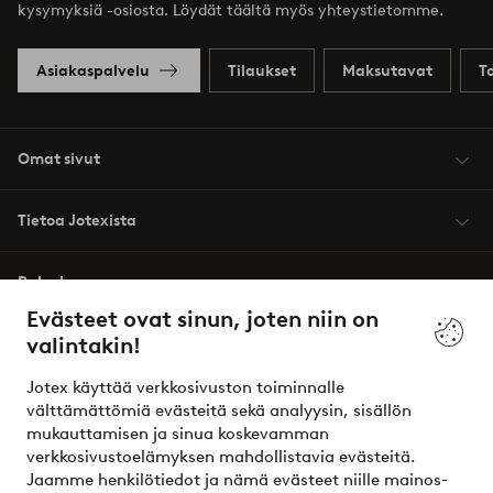
kysymyksiä -osiosta. Löydät täältä myös yhteystietomme.
Asiakaspalvelu
Tilaukset
Maksutavat
T
Omat sivut
Tietoa Jotexista
Palvelumme
Evästeet ovat sinun, joten niin on
valintakin!
Ehdot
Jotex käyttää verkkosivuston toiminnalle
Ystävät
välttämättömiä evästeitä sekä analyysin, sisällön
mukauttamisen ja sinua koskevamman
verkkosivustoelämyksen mahdollistavia evästeitä.
Jaamme henkilötiedot ja nämä evästeet niille mainos-