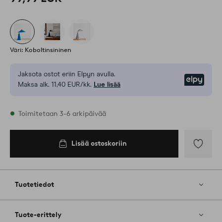
Väri: Koboltinsininen
Jaksota ostot eriin Elpyn avulla.
Elpy
Maksa alk. 11,40 EUR/kk.
Lue lisää
Varastossa
Toimitetaan 3-6 arkipäivää
Lisää ostoskoriin
Lisää
ostoskoriin
Lisää
suosikkeih
Tuotetiedot
Tuote-erittely