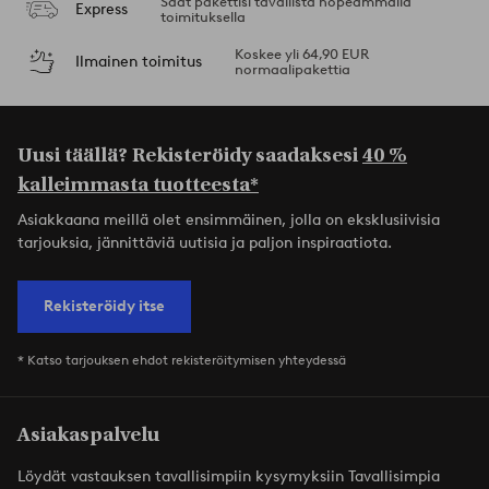
Saat pakettisi tavallista nopeammalla
Express
toimituksella
Koskee yli 64,90 EUR
Ilmainen toimitus
normaalipakettia
Uusi täällä? Rekisteröidy saadaksesi
40 %
kalleimmasta tuotteesta*
Asiakkaana meillä olet ensimmäinen, jolla on eksklusiivisia
tarjouksia, jännittäviä uutisia ja paljon inspiraatiota.
Rekisteröidy itse
* Katso tarjouksen ehdot rekisteröitymisen yhteydessä
Asiakaspalvelu
Löydät vastauksen tavallisimpiin kysymyksiin Tavallisimpia