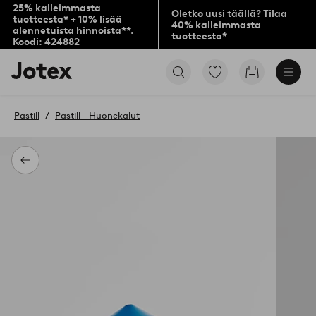
25% kalleimmasta
Oletko uusi täällä? Tilaa
tuotteesta* + 10% lisää
40% kalleimmasta
alennetuista hinnoista**.
tuotteesta*
Koodi: 424882
Jotex-
Siirry
Siirry
logo
merkittyihin
ostoskoriin
–
suosikkituotteisiin
siirry
Pastill
Pastill - Huonekalut
aloitussivulle
Takaisin