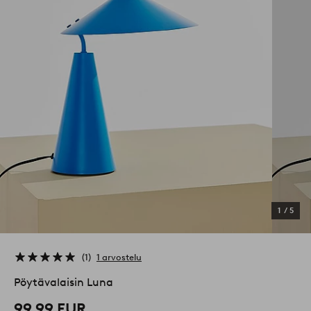
1
/
5
1
1 arvostelu
Pöytävalaisin Luna
99,99 EUR