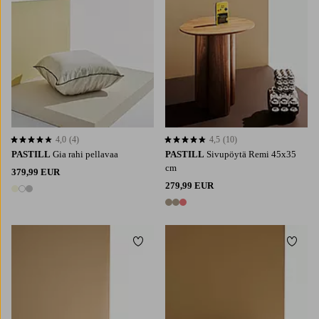
4,0
(4)
4,5
(10)
4,0 perustuen 4 arvosanaan
4,5 perustuen 10 arvosanaan
PASTILL
Gia rahi pellavaa
PASTILL
Sivupöytä Remi 45x35
cm
379,99 EUR
279,99 EUR
3 värejä
3 värejä
Lisää suosikkeihin
Lisää 