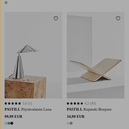
1 väri
Lisää suosikkeihin
Lisää 
5,0
(1)
4,2
(45)
5,0 perustuen 1 arvosanaan
4,2 perustuen 45 arvosanaan
PASTILL
Pöytävalaisin Luna
PASTILL
Kirjatuki Bonjour
99,99 EUR
34,99 EUR
3 värejä
2 värejä