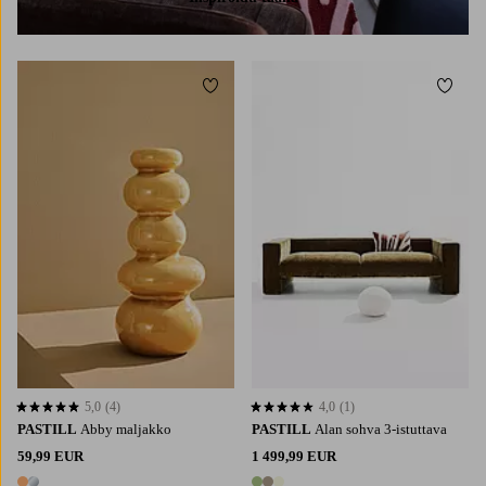
Lisää suosikkeihin
Lisää 
5,0
(4)
4,0
(1)
5,0 perustuen 4 arvosanaan
4,0 perustuen 1 arvosanaan
PASTILL
Abby maljakko
PASTILL
Alan sohva 3-istuttava
59,99 EUR
1 499,99 EUR