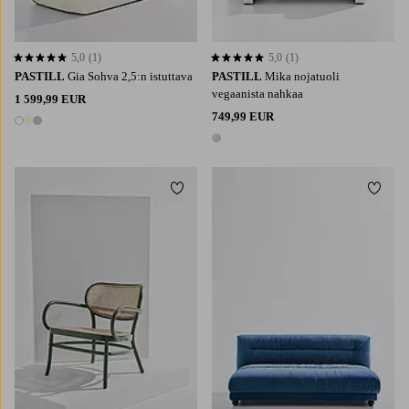
5,0
(1)
5,0
(1)
5,0 perustuen 1 arvosanaan
5,0 perustuen 1 arvosanaan
PASTILL
Gia Sohva 2,5:n istuttava
PASTILL
Mika nojatuoli
vegaanista nahkaa
1 599,99 EUR
749,99 EUR
3 värejä
1 väri
Lisää suosikkeihin
Lisää 