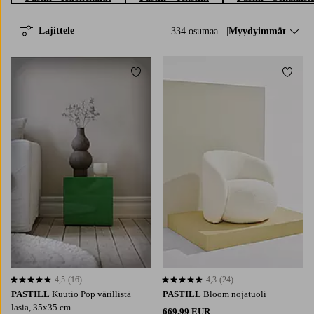
Lajittele
334 osumaa
Lajittele:
Myydyimmät
Lisää suosikkeihin
Lisää 
4,5
(16)
4,3
(24)
4,5 perustuen 16 arvosanaan
4,3 perustuen 24 arvosanaan
PASTILL
Kuutio Pop värillistä
PASTILL
Bloom nojatuoli
lasia, 35x35 cm
669,99 EUR