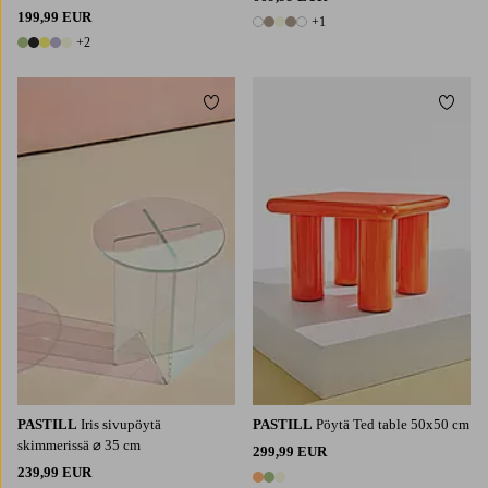
199,99 EUR
+1
6 värejä
+2
7 värejä
Lisää suosikkeihin
Lisää 
PASTILL
Iris sivupöytä
PASTILL
Pöytä Ted table 50x50 cm
skimmerissä ⌀ 35 cm
299,99 EUR
239,99 EUR
3 värejä