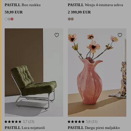
PASTILL
Boo ruukku
PASTILL
Wenju 4-istuttava sohva
59,99 EUR
2 399,99 EUR
3 värejä
2 värejä
Lisää suosikkeihin
Lisää 
3,7
(23)
5,0
(11)
3,7 perustuen 23 arvosanaan
5,0 perustuen 11 arvosanaan
PASTILL
Luca nojatuoli
PASTILL
Daegu pieni maljakko