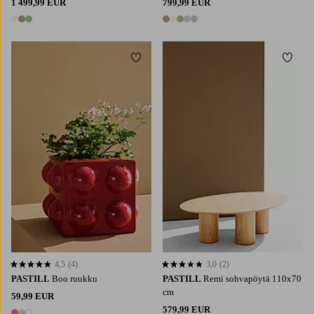
1 499,99 EUR
799,99 EUR
3 värejä
5 värejä
Lisää suosikkeihin
Lisää 
4,5
(4)
3,0
(2)
4,5 perustuen 4 arvosanaan
3,0 perustuen 2 arvosanaan
PASTILL
Boo ruukku
PASTILL
Remi sohvapöytä 110x70
cm
59,99 EUR
579,99 EUR