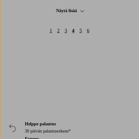
Näytä lisää
1
2
3
4
5
6
Trustpilot
Helppo palautus
30 päivän palautusoikeus*
Express