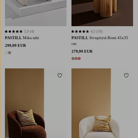
5,0
(4)
4,5
(10)
5,0 perustuen 4 arvosanaan
4,5 perustuen 10 arvosanaan
PASTILL
Mika rahi
PASTILL
Sivupöytä Remi 45x35
cm
299,99 EUR
279,99 EUR
2 värejä
3 värejä
Lisää suosikkeihin
Lisää 