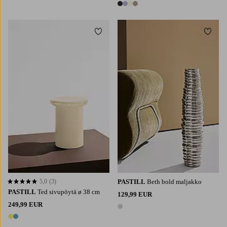
4 värejä
Lisää suosikkeihin
Lisää 
5,0
(3)
PASTILL
Beth bold maljakko
5,0 perustuen 3 arvosanaan
PASTILL
Ted sivupöytä ø 38 cm
129,99 EUR
249,99 EUR
1 väri
2 värejä