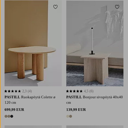
Lisää suosikkeihin
Lisää 
2,3
(4)
4,5
(6)
2,3 perustuen 4 arvosanaan
4,5 perustuen 6 arvosanaan
PASTILL
Ruokapöytä Colette ø
PASTILL
Bonjour sivupöytä 40x40
120 cm
cm
699,99 EUR
139,99 EUR
3 värejä
2 värejä