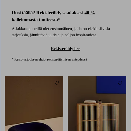
Uusi täällä? Rekisteröidy saadaksesi
40 %
kalleimmasta tuotteesta*
Asiakkaana meillä olet ensimmäinen, jolla on eksklusiivisia
tarjouksia, jännittäviä uutisia ja paljon inspiraatiota.
Rekisteröidy itse
* Katso tarjouksen ehdot rekisteröitymisen yhteydessä
Lisää suosikkeihin
Lisää 