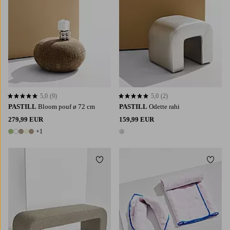
5,0
(9)
5,0
(2)
5,0 perustuen 9 arvosanaan
5,0 perustuen 2 arvosanaan
PASTILL
Bloom pouf ø 72 cm
PASTILL
Odette rahi
279,99 EUR
159,99 EUR
+1
6 värejä
1 väri
Lisää suosikkeihin
Lisää 