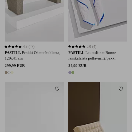
4,8
(47)
5,0
(4)
4,8 perustuen 47 arvosanaan
5,0 perustuen 4 arvosanaan
PASTILL
Penkki Odette bukleeta,
PASTILL
Lautasliinat Bonne
120x41 cm
ranskalaista pellavaa, 2/pakk.
299,99 EUR
24,99 EUR
3 värejä
2 värejä
Lisää suosikkeihin
Lisää 