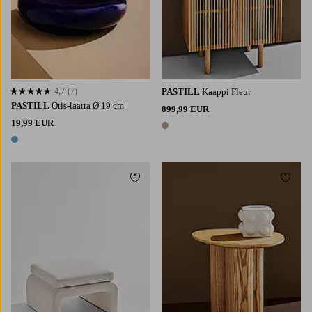
4,7
(7)
PASTILL
Kaappi Fleur
4,7 perustuen 7 arvosanaan
PASTILL
Otis-laatta Ø 19 cm
899,99 EUR
19,99 EUR
1 väri
1 väri
Lisää suosikkeihin
Lisää 