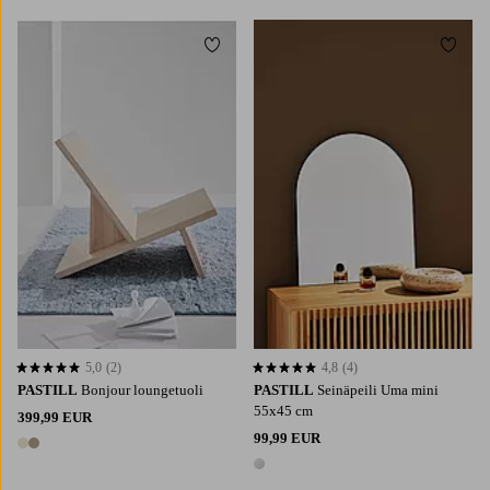
Lisää suosikkeihin
Lisää 
5,0
(2)
4,8
(4)
5,0 perustuen 2 arvosanaan
4,8 perustuen 4 arvosanaan
PASTILL
Bonjour loungetuoli
PASTILL
Seinäpeili Uma mini
55x45 cm
399,99 EUR
99,99 EUR
2 värejä
1 väri