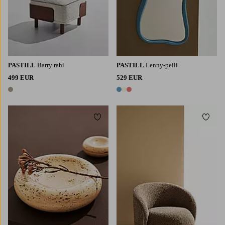
PASTILL
Barry rahi
PASTILL
Lenny-peili
499 EUR
529 EUR
1 väri
3 värejä
Lisää suosikkeihin
Lisää 