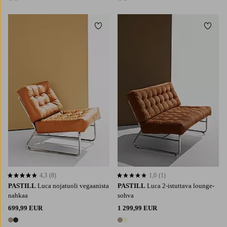
2 värejä
3 värejä
Lisää suosikkeihin
Lisää 
4,3
(8)
1,0
(1)
4,3 perustuen 8 arvosanaan
1,0 perustuen 1 arvosanaan
PASTILL
Luca nojatuoli vegaanista
PASTILL
Luca 2-istuttava lounge-
nahkaa
sohva
699,99 EUR
1 299,99 EUR
2 värejä
2 värejä