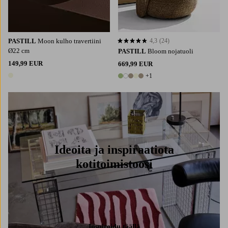
PASTILL
Moon kulho travertiini
4,3
(24)
4,3 perustuen 24 arvosanaan
Ø22 cm
PASTILL
Bloom nojatuoli
149,99 EUR
669,99 EUR
+1
1 väri
6 värejä
Ideoita ja inspiraatiota
kotitoimistoosi
Inspiroidu täällä