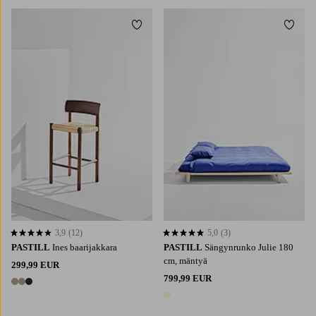
Lisää suosikkeihin
Lisää 
3,9
(12)
5,0
(3)
3,9 perustuen 12 arvosanaan
5,0 perustuen 3 arvosanaan
PASTILL
Ines baarijakkara
PASTILL
Sängynrunko Julie 180
cm, mäntyä
299,99 EUR
799,99 EUR
3 värejä
1 väri