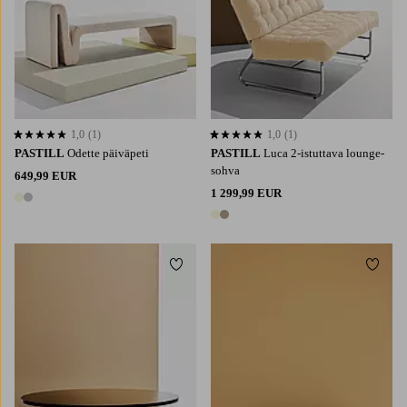
1,0
(1)
1,0
(1)
1,0 perustuen 1 arvosanaan
1,0 perustuen 1 arvosanaan
PASTILL
Odette päiväpeti
PASTILL
Luca 2-istuttava lounge-
sohva
649,99 EUR
1 299,99 EUR
2 värejä
2 värejä
Lisää suosikkeihin
Lisää 