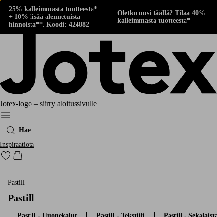
25% kalleimmasta tuotteesta*
Oletko uusi täällä? Tilaa 40%
+ 10% lisää alennetuista
kalleimmasta tuotteesta*
hinnoista**. Koodi: 424882
Jotex-logo – siirry aloitussivulle
Menu
Hae
Inspiraatiota
Siirry merkittyihin suosikkituotteisiin
Siirry ostoskoriin
Pastill
Pastill
Pastill - Huonekalut
Pastill - Tekstiili
Pastill - Sekalaist