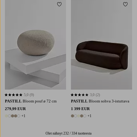
Lisää suosikkeihin
Lisää 
5,0
(9)
3,0
(2)
5,0 perustuen 9 arvosanaan
3,0 perustuen 2 arvosanaan
PASTILL
Bloom pouf ø 72 cm
PASTILL
Bloom sohva 3-istuttava
279,99 EUR
1 399 EUR
+1
+1
6 värejä
6 värejä
Olet nähnyt 232 / 334 tuotteesta