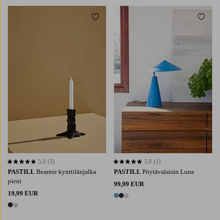
Lisää suosikkeihin
Lisää 
5,0
(3)
5,0
(1)
5,0 perustuen 3 arvosanaan
5,0 perustuen 1 arvosanaan
PASTILL
Bearnie kynttilänjalka
PASTILL
Pöytävalaisin Luna
pieni
99,99 EUR
19,99 EUR
3 värejä
2 värejä