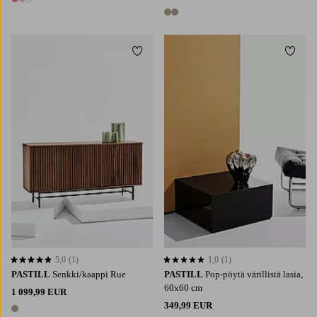
3 värejä
2 värejä
Lisää suosikkeihin
Lisää 
5,0
(1)
1,0
(1)
5,0 perustuen 1 arvosanaan
1,0 perustuen 1 arvosanaan
PASTILL
Senkki/kaappi Rue
PASTILL
Pop-pöytä värillistä lasia,
60x60 cm
1 099,99 EUR
349,99 EUR
1 väri