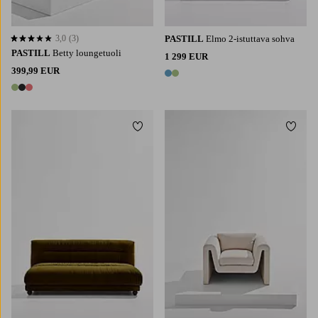
3,0
(3)
PASTILL
Elmo 2-istuttava sohva
3,0 perustuen 3 arvosanaan
PASTILL
Betty loungetuoli
1 299 EUR
399,99 EUR
2 värejä
3 värejä
Lisää suosikkeihin
Lisää 