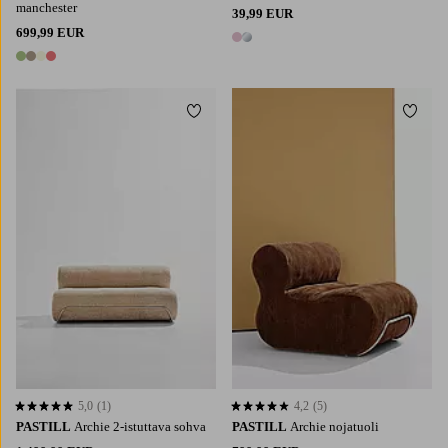
manchester
39,99 EUR
699,99 EUR
2 värejä
4 värejä
Lisää suosikkeihin
Lisää 
5,0
(1)
4,2
(5)
5,0 perustuen 1 arvosanaan
4,2 perustuen 5 arvosanaan
PASTILL
Archie 2-istuttava sohva
PASTILL
Archie nojatuoli