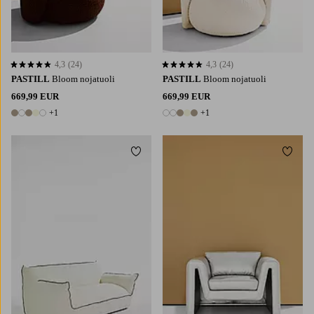
4,3
(24)
4,3
(24)
4,3 perustuen 24 arvosanaan
4,3 perustuen 24 arvosanaan
PASTILL
Bloom nojatuoli
PASTILL
Bloom nojatuoli
669,99 EUR
669,99 EUR
+1
+1
6 värejä
6 värejä
Lisää suosikkeihin
Lisää 