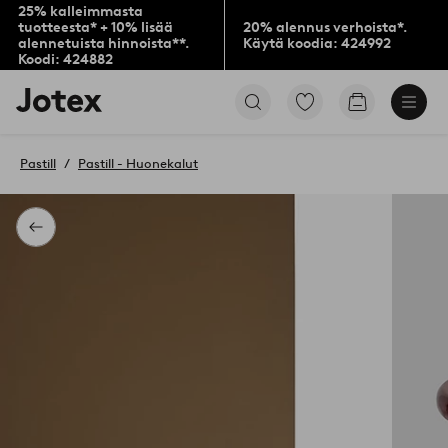
25% kalleimmasta
tuotteesta* + 10% lisää
20% alennus verhoista*.
alennetuista hinnoista**.
Käytä koodia: 424992
Koodi: 424882
Jotex-
Siirry
Siirry
logo
merkittyihin
ostoskoriin
–
suosikkituotteisiin
siirry
Pastill
Pastill - Huonekalut
aloitussivulle
Takaisin