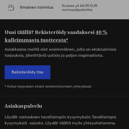
Koskee yli 64,90 EUR
Ilmainen toimitus
normaalipakettia
Uusi täällä? Rekisteröidy saadaksesi
40 %
kalleimmasta tuotteesta*
Asiakkaana meillä olet ensimmäinen, jolla on eksklusiivisia
tarjouksia, jännittäviä uutisia ja paljon inspiraatiota.
Rekisteröidy itse
* Katso tarjouksen ehdot rekisteröitymisen yhteydessä
Asiakaspalvelu
Löydät vastauksen tavallisimpiin kysymyksiin Tavallisimpia
kysymyksiä -osiosta. Löydät täältä myös yhteystietomme.