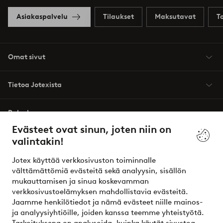
Asiakaspalvelu
Tilaukset
Maksutavat
T
Omat sivut
Tietoa Jotexista
Palvelumme
Evästeet ovat sinun, joten niin on
valintakin!
Ehdot
Jotex käyttää verkkosivuston toiminnalle
Ystävät
välttämättömiä evästeitä sekä analyysin, sisällön
mukauttamisen ja sinua koskevamman
verkkosivustoelämyksen mahdollistavia evästeitä.
Jaamme henkilötiedot ja nämä evästeet niille mainos-
Turvalliset maksut – maksa nyt tai erissä
ja analyysiyhtiöille, joiden kanssa teemme yhteistyötä.