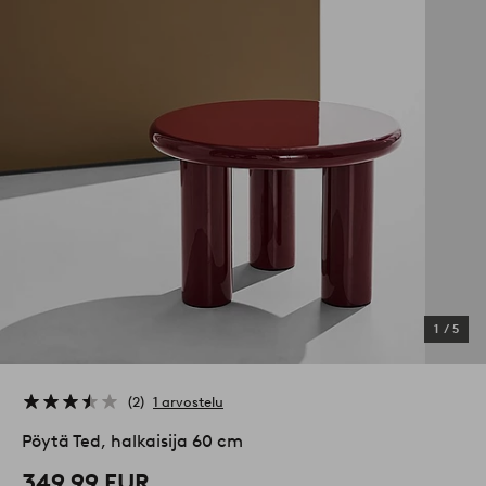
1
/
5
2
1 arvostelu
Pöytä Ted, halkaisija 60 cm
349,99 EUR