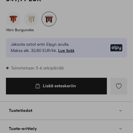
Väri: Burgundia
Jaksota ostot eriin Elpyn avulla.
Elpy
Maksa alk. 32,60 EUR/kk.
Lue lisää
Varastossa
Toimitetaan 3-6 arkipäivää
Lisää ostoskoriin
Lisää
ostoskoriin
Lisää
suosikkeih
Tuotetiedot
Tuote-erittely