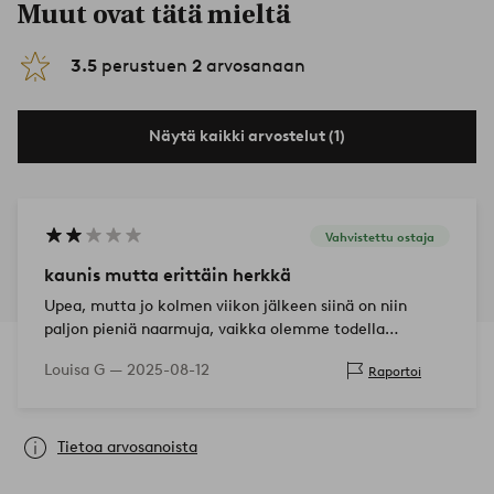
Muut ovat tätä mieltä
3.5
perustuen
2
arvosanaan
Näytä kaikki arvostelut (1)
Vahvistettu ostaja
kaunis mutta erittäin herkkä
Upea, mutta jo kolmen viikon jälkeen siinä on niin
paljon pieniä naarmuja, vaikka olemme todella
varovaisia
Louisa G —
2025-08-12
Raportoi
Tietoa arvosanoista