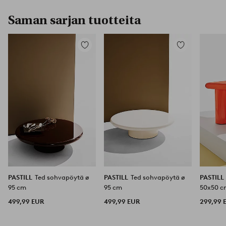
Saman sarjan tuotteita
Lisää
Lisää
suosikkeihin
suosikkeihin
PASTILL
Ted sohvapöytä ø
PASTILL
Ted sohvapöytä ø
PASTILL
95 cm
95 cm
50x50 
499,99 EUR
499,99 EUR
299,99 