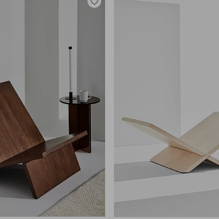
Lisää
suosikkeihin