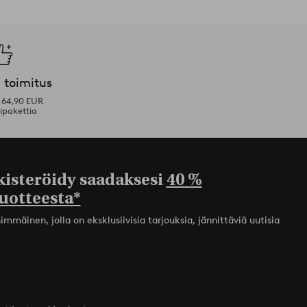
 toimitus
i 64,90 EUR
ipakettia
kisteröidy saadaksesi
40 %
uotteesta*
mmäinen, jolla on eksklusiivisia tarjouksia, jännittäviä uutisia