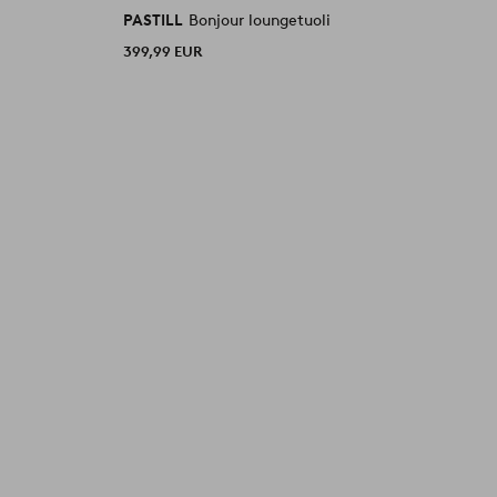
PASTILL
Bonjour loungetuoli
P
399,99 EUR
1