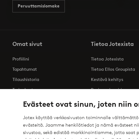
Peruuttamislomake
Omat sivut
Tietoa Jotexista
Profiilini
Tietoa Jotexista
Tapahtumat
Tietoa Ellos Groupista
Tilaushistoria
Kestävä kehitys
Tarjoukset
Business inquiries
Saavutettavuusseloste
Evästeet ovat sinun, joten niin o
Jotex käyttää verkkosivuston toiminnalle välttämätt
evästeitä. Jaamme henkilötiedot ja nämä evästeet niil
Turvalliset maksut – maksa nyt tai erissä
sivustoa, sekä edistää markkinointiamme, jotta saat
elpy
Haluatko tietää
lisää maksuvaihtoehdoistamme
?