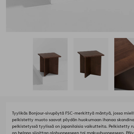
Tyylikäs Bonjour-sivupöytä FSC-merkittyä mäntyä, jossa mielly
pelkistetty muoto saavat pöydän huokumaan ihanaa skandinaavi
pelkistetyssä tyylissä on japanilaisia vaikutteita. Pelkistetty 
on helppo sijoittaa olohuoneeseen tai makuuhuoneeseen. Päi