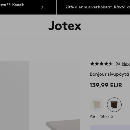
sta**. Koodi:
20% alennus verhoista*. Käytä k
Jotex-
logo
–
siirry
aloitussivulle
6
Näyt
Bonjour sivupöyt
139,99 EUR
Väri: Pähkinä