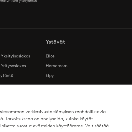
teröitymisen yhteydessä
Ystävät
 Yksityisasiakas
Ellos
 Yritysasiakas
Homeroom
äytäntö
Elpy
 koskevamman verkkosivustoelämyksen mahdollistavia
ä. Tarkoituksena on analysoida, kuinka käytät
iniketta suostut evästeiden käyttöömme. Voit säätää