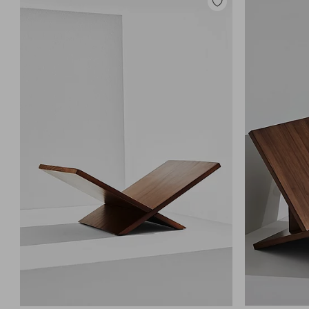
Lisää
suosikkeihin