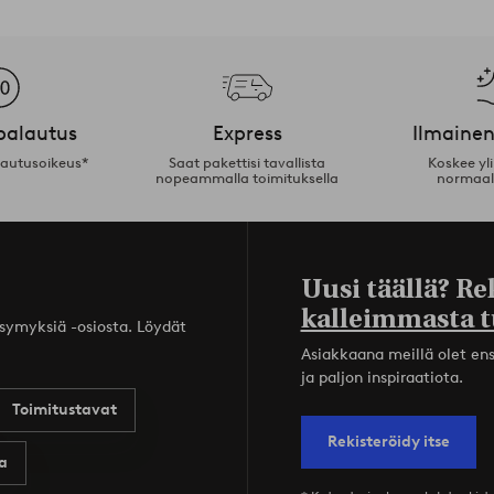
palautus
Express
Ilmainen
lautusoikeus*
Saat pakettisi tavallista
Koskee yl
nopeammalla toimituksella
normaal
Uusi täällä? Re
kalleimmasta t
ysymyksiä -osiosta. Löydät
Asiakkaana meillä olet ensi
ja paljon inspiraatiota.
Toimitustavat
Rekisteröidy itse
a