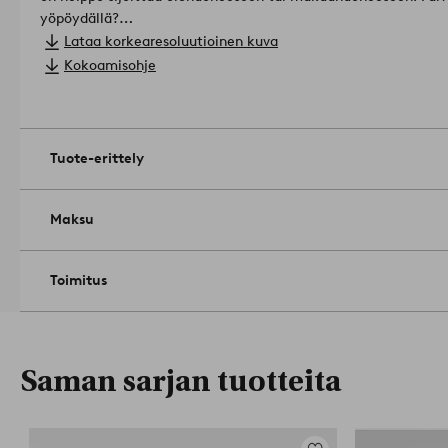
yöpöydällä?
Pöytä toimitetaan osina. Mukana ruuvit ja asennusohjeet rung
Lataa korkearesoluutioinen kuva
- männyn paksuus 2 cm
Kokoamisohje
- 40x40 cm, korkeus 42 cm
Tuotenumero: 1689958-02-0
Tuote-erittely
Maksu
Toimitus
Saman sarjan tuotteita