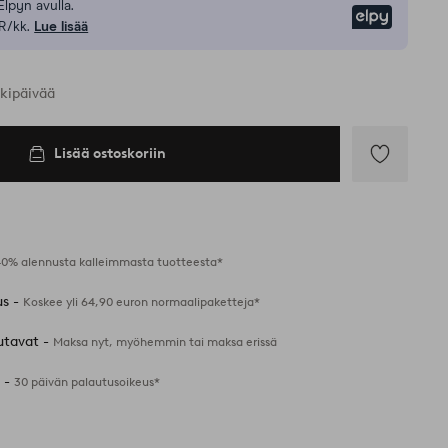
Elpyn avulla.
Elpy
R/kk.
Lue lisää
rkipäivää
Lisää ostoskoriin
Lisää
suosikkeihin
40% alennusta kalleimmasta tuotteesta*
us -
Koskee yli 64,90 euron normaalipaketteja*
utavat -
Maksa nyt, myöhemmin tai maksa erissä
 -
30 päivän palautusoikeus*