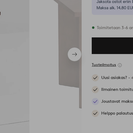
Jaksota ostot eriin 
Maksa alk. 14,80 EU
Varastossa
Toimitetaan 3-6 a
Seuraava
tuote
Tuoteilmoitus
Uusi asiakas? -
Ilmainen toimit
Joustavat maks
Helppo palautus