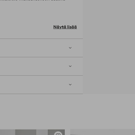
on kiinnittämiseksi.
- mäntyä
Näytä lisää