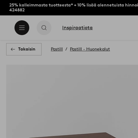
25% kalleimmasta tuotteesta* + 10% lisää alennetuista hinnoi
424882
Inspiraatiota
Takaisin
Pastill
Pastill - Huonekalut