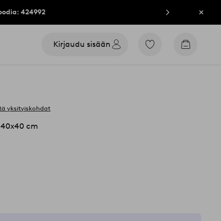
oodia: 424992
Sulje
Kirjaudu sisään
Siirry
Siirry
merkittyihin
ostoskori
suosikkituotteisiin
ä yksityiskohdat
ä 40x40 cm