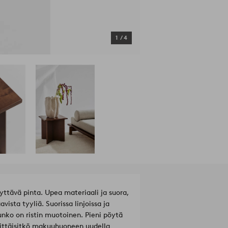
1
/
4
ttävä pinta. Upea materiaali ja suora,
sta tyyliä. Suorissa linjoissa ja
runko on ristin muotoinen. Pieni pöytä
vittäisitkö makuuhuoneen uudella