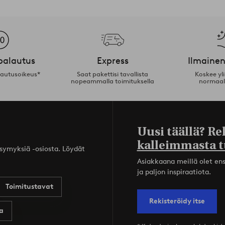
palautus
Express
Ilmainen
lautusoikeus*
Saat pakettisi tavallista
Koskee yl
nopeammalla toimituksella
normaal
Uusi täällä? Re
kalleimmasta t
ysymyksiä -osiosta. Löydät
Asiakkaana meillä olet ensi
ja paljon inspiraatiota.
Toimitustavat
Rekisteröidy itse
a