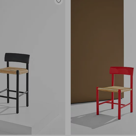
Lisää
suosikkeihin