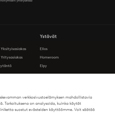
teröitymisen yhteydessä
Ystävät
 Yksityisasiakas
Ellos
 Yritysasiakas
Homeroom
äytäntö
Elpy
 koskevamman verkkosivustoelämyksen mahdollistavia
ä. Tarkoituksena on analysoida, kuinka käytät
iniketta suostut evästeiden käyttöömme. Voit säätää