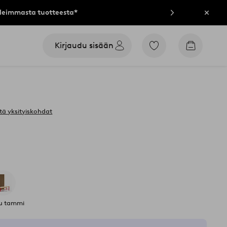
lleimmasta tuotteesta*
Sulje
Kirjaudu sisään
Siirry
Siirry
merkittyihin
ostoskori
suosikkituotteisiin
tä yksityiskohdat
tu tammi