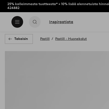
25% kalleimmasta tuotteesta* + 10% lisää alennetuista hinnoi
424882
Inspiraatiota
Takaisin
Pastill
Pastill - Huonekalut