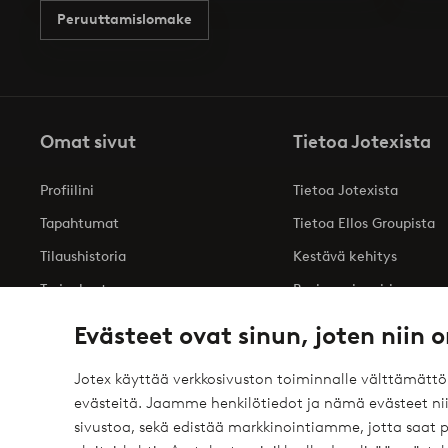
Peruuttamislomake
Omat sivut
Tietoa Jotexista
Profiilini
Tietoa Jotexista
Tapahtumat
Tietoa Ellos Groupista
Tilaushistoria
Kestävä kehitys
Tarjoukset
Business inquiries
Saavutettavuusseloste
Evästeet ovat sinun, joten niin o
Jotex käyttää verkkosivuston toiminnalle välttämätt
evästeitä. Jaamme henkilötiedot ja nämä evästeet niil
Turvalliset maksut – maksa nyt tai erissä
sivustoa, sekä edistää markkinointiamme, jotta saat
elpy
Haluatko tietää
lisää maksuvaihtoehdoistamme
?