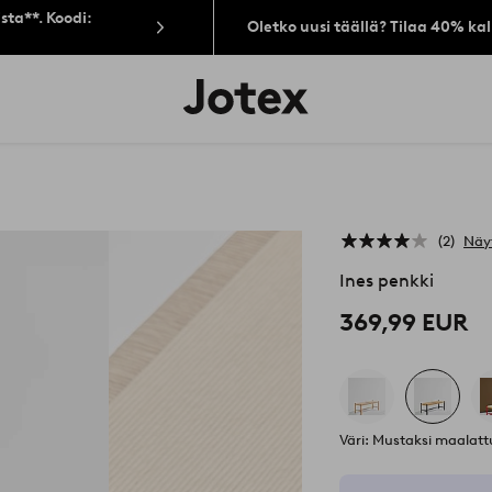
sta**. Koodi:
Oletko uusi täällä? Tilaa 40% ka
Jotex-
logo
–
siirry
aloitussivulle
2
Näy
Ines penkki
369,99 EUR
Väri: Mustaksi maalat