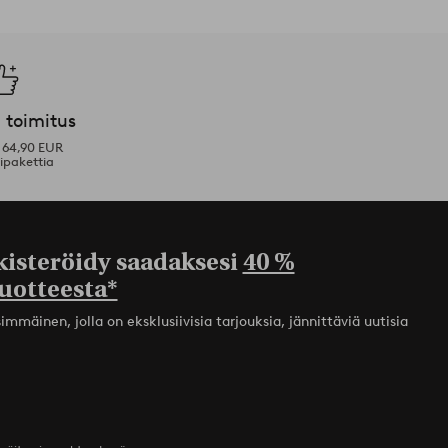
 toimitus
i 64,90 EUR
ipakettia
kisteröidy saadaksesi
40 %
uotteesta*
mmäinen, jolla on eksklusiivisia tarjouksia, jännittäviä uutisia