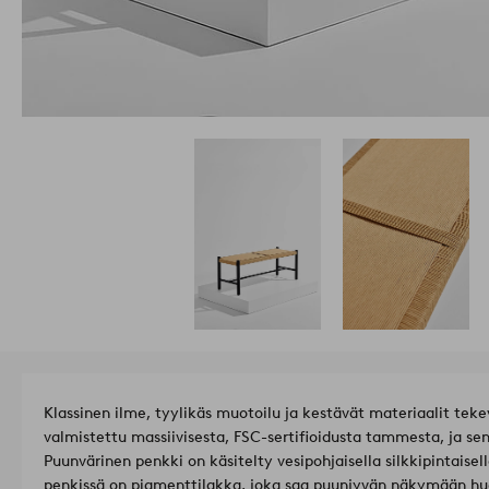
Klassinen ilme, tyylikäs muotoilu ja kestävät materiaalit tekev
valmistettu massiivisesta, FSC-sertifioidusta tammesta, ja sen
Puunvärinen penkki on käsitelty vesipohjaisella silkkipintaisel
penkissä on pigmenttilakka, joka saa puunjyvän näkymään hu