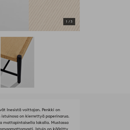
1
/
3
ät Inesistä voittajan. Penkki on
 istuinosa on kierrettyä paperinarua.
la mattapintaisella lakalla. Mustassa
omaamattomasti. Istuin on kääritty