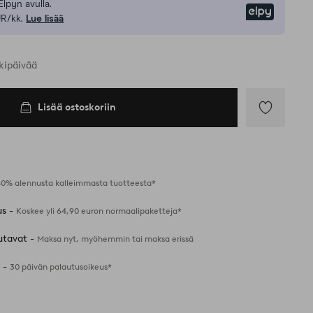
Elpyn avulla.
Elpy
UR/kk.
Lue lisää
kipäivää
Lisää ostoskoriin
Lisää
suosikkeihin
40% alennusta kalleimmasta tuotteesta*
us -
Koskee yli 64,90 euron normaalipaketteja*
utavat -
Maksa nyt, myöhemmin tai maksa erissä
 -
30 päivän palautusoikeus*