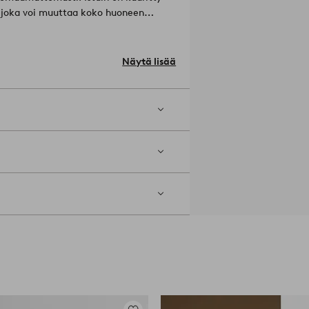
u, joka voi muuttaa koko huoneen
tifikaatti, mikä tarkoittaa, että se
sa, jossa otetaan huomioon ihmiset ja
Näytä lisää