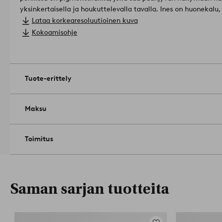
yksinkertaisella ja houkuttelevalla tavalla. Ines on huonekal
tunnelman.
Tuotteella on Forest Stewardship Council (FSC) -ser
Lataa korkearesoluutioinen kuva
sisältää puuta, joka on korjattu vastuullisessa metsätaloudes
Kokoamisohje
ympäristö.
Tuotenumero: 1663514-02-0
Tuote-erittely
Maksu
Toimitus
Saman sarjan tuotteita