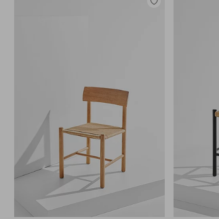
Lisää
suosikkeihin