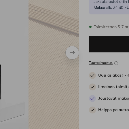
Jaksota ostot eriin 
Maksa alk. 34,30 E
Varastossa
Toimitetaan 5-7 ar
Seuraava
tuote
Tuoteilmoitus
Uusi asiakas? -
Ilmainen toimit
Joustavat maks
Helppo palautus